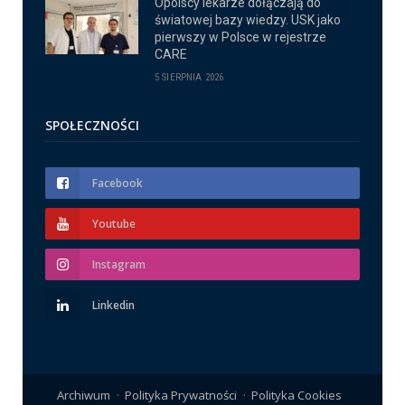
Opolscy lekarze dołączają do
światowej bazy wiedzy. USK jako
pierwszy w Polsce w rejestrze
CARE
5 SIERPNIA 2026
SPOŁECZNOŚCI
Facebook
Youtube
Instagram
Linkedin
Archiwum
Polityka Prywatności
Polityka Cookies