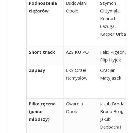
Podnoszenie
Budowlani
Szymon
ciężarów
Opole
Grzymała,
Konrad
Łazuga,
Kacper Urban
Short track
AZS KU PO
Felix Pigeon,
Filip Hyjek
Zapasy
LKS Orzeł
Gracjan
Namysłów
Matyjasek
Piłka ręczna
Gwardia
Jakub Broda,
(junior
Opole
Bruno Broj,
młodszy)
Jakub
Dabbachi i