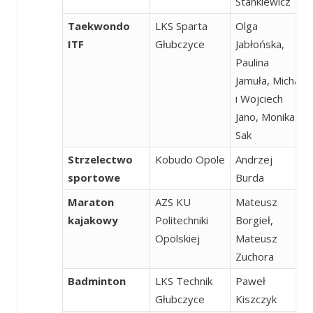
Stankiewicz
Taekwondo
LKS Sparta
Olga
ITF
Głubczyce
Jabłońska,
Paulina
Jamuła, Michał
i Wojciech
Jano, Monika
Sak
Strzelectwo
Kobudo Opole
Andrzej
sportowe
Burda
Maraton
AZS KU
Mateusz
kajakowy
Politechniki
Borgieł,
Opolskiej
Mateusz
Zuchora
Badminton
LKS Technik
Paweł
Głubczyce
Kiszczyk