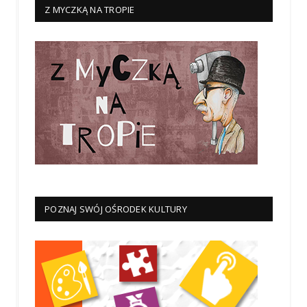
Z MYCZKĄ NA TROPIE
POZNAJ SWÓJ OŚRODEK KULTURY