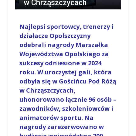
w Chrząszczycach
/
LESZEK MYCZKA
/
24 PAŹDZIERNIKA 2025 / 21:19
0 COMMENTS
Najlepsi sportowcy, trenerzy i
działacze Opolszczyzny
odebrali nagrody Marszałka
Województwa Opolskiego za
sukcesy odniesione w 2024
roku.
W uroczystej gali, która
odbyła się w Gościńcu Pod Różą
w Chrząszczycach,
uhonorowano łącznie 96 osób –
zawodników, szkoleniowców i
animatorów sportu. Na
nagrody zarezerwowano w
budżecie województwa 200