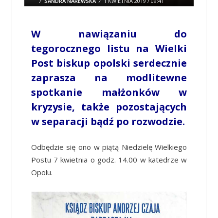
/
SANDRA NAREWSKA
/
1 KWIETNIA 2019 / 09:41
0 COMMENTS
W nawiązaniu do
tegorocznego listu na Wielki
Post biskup opolski serdecznie
zaprasza na modlitewne
spotkanie małżonków w
kryzysie, także pozostających
w separacji bądź po rozwodzie.
Odbędzie się ono w piątą Niedzielę Wielkiego
Postu 7 kwietnia o godz. 14.00 w katedrze w
Opolu.