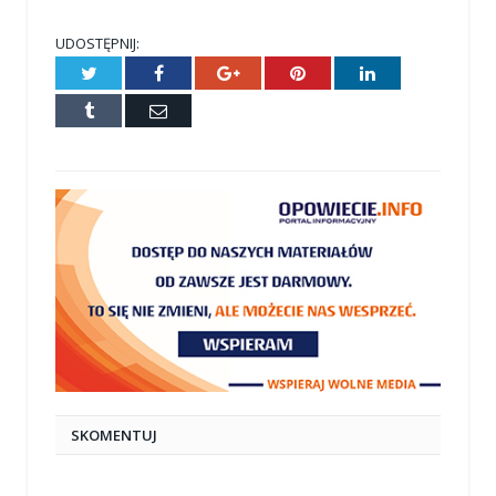
UDOSTĘPNIJ:
Twitter
Facebook
Google+
Pinterest
LinkedIn
Tumblr
E-
mail
SKOMENTUJ