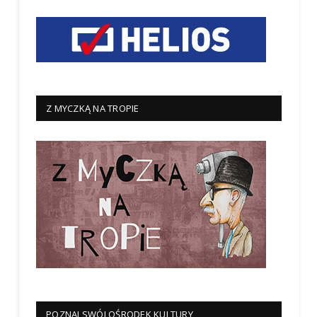
Z MYCZKĄ NA TROPIE
POZNAJ SWÓJ OŚRODEK KULTURY