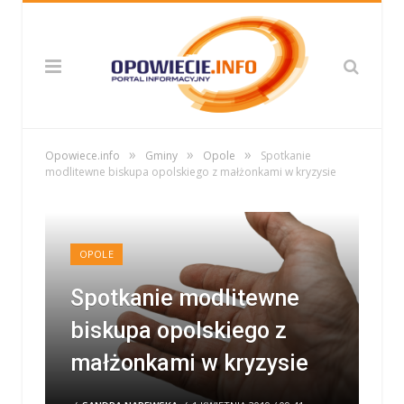
»
»
»
Opowiece.info
Gminy
Opole
Spotkanie
modlitewne biskupa opolskiego z małżonkami w kryzysie
OPOLE
Spotkanie modlitewne
biskupa opolskiego z
małżonkami w kryzysie