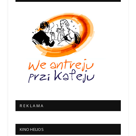
R E K L A M A
KINO HELIOS