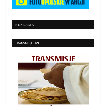
R E K L A M A
TRANSMISJE LIVE