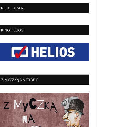
R E K L A M A
KINO HELIOS
Z MYCZKĄ NA TROPIE