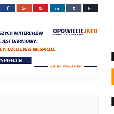
ter
Facebook
Google+
Pinterest
LinkedIn
Tumblr
E-
mail