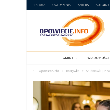
REKLAMA
OGŁOSZENIA
KARIERA
AUTORZY
GMINY
WIADOMOŚCI
»
»
/
Opowiece.info
Rozrywka
Studniówki już z