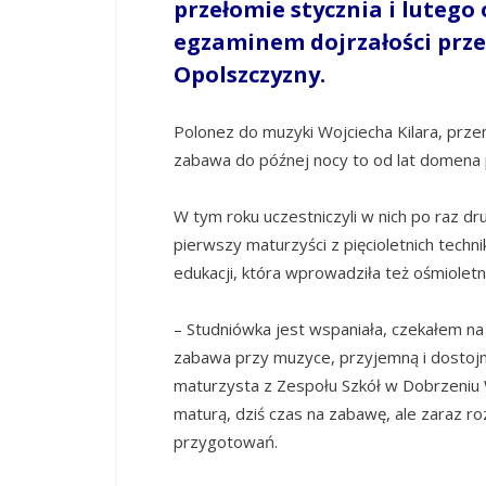
przełomie stycznia i lutego
egzaminem dojrzałości przeż
Opolszczyzny.
Polonez do muzyki Wojciecha Kilara, prz
zabawa do późnej nocy to od lat domena 
W tym roku uczestniczyli w nich po raz dru
pierwszy maturzyści z pięcioletnich tech
edukacji, która wprowadziła też ośmiolet
– Studniówka jest wspaniała, czekałem na 
zabawa przy muzyce, przyjemną i dostojn
maturzysta z Zespołu Szkół w Dobrzeniu 
maturą, dziś czas na zabawę, ale zaraz r
przygotowań.