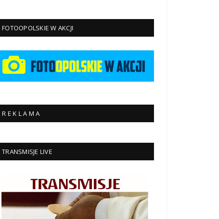
FOTOOPOLSKIE W AKCJI
R E K L A M A
TRANSMISJE LIVE