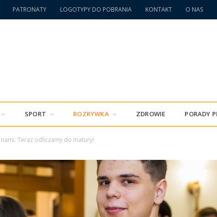
PATRONATY
LOGOTYPY DO POBRANIA
KONTAKT
O NAS
SPORT
ROZRYWKA
ZDROWIE
PORADY 
a nami. Teraz odliczamy do matury!