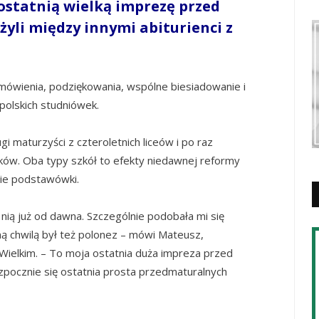
 ostatnią wielką imprezę przed
yli między innymi abiturienci z
emówienia, podziękowania, wspólne biesiadowanie i
polskich studniówek.
gi maturzyści z czteroletnich liceów i po raz
ników. Oba typy szkół to efekty niedawnej reformy
nie podstawówki.
nią już od dawna. Szczególnie podobała mi się
ą chwilą był też polonez – mówi Mateusz,
Wielkim. – To moja ostatnia duża impreza przed
ozpocznie się ostatnia prosta przedmaturalnych