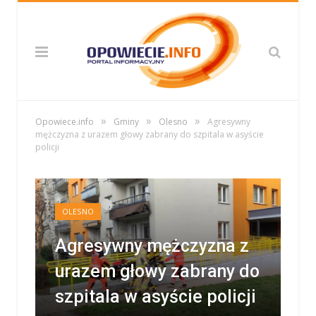
»
»
»
Opowiece.info
Gminy
Olesno
Agresywny
mężczyzna z urazem głowy zabrany do szpitala w asyście
policji
OLESNO
Agresywny mężczyzna z
urazem głowy zabrany do
szpitala w asyście policji