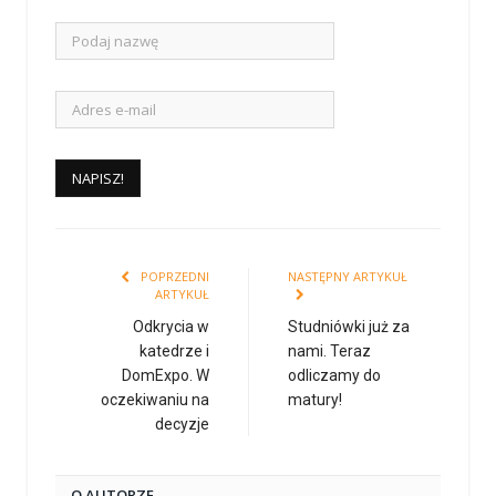
POPRZEDNI
NASTĘPNY ARTYKUŁ
ARTYKUŁ
Odkrycia w
Studniówki już za
katedrze i
nami. Teraz
DomExpo. W
odliczamy do
oczekiwaniu na
matury!
decyzje
O AUTORZE