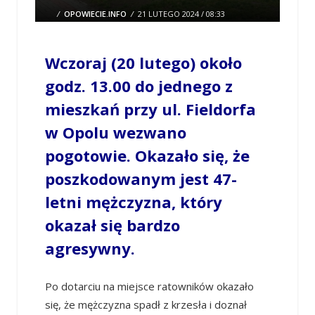
/
OPOWIECIE.INFO
/
21 LUTEGO 2024 / 08:33
0 COMMENTS
Wczoraj (20 lutego) około
godz. 13.00 do jednego z
mieszkań przy ul. Fieldorfa
w Opolu wezwano
pogotowie. Okazało się, że
poszkodowanym jest 47-
letni mężczyzna, który
okazał się bardzo
agresywny.
Po dotarciu na miejsce ratowników okazało
się, że mężczyzna spadł z krzesła i doznał