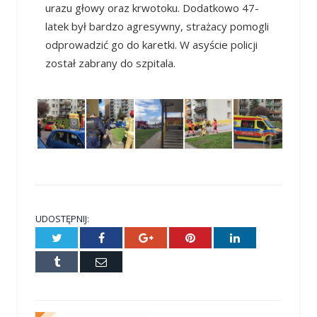
urazu głowy oraz krwotoku. Dodatkowo 47-
latek był bardzo agresywny, strażacy pomogli
odprowadzić go do karetki. W asyście policji
został zabrany do szpitala.
UDOSTĘPNIJ:
Twitter
Facebook
Google+
Pinterest
LinkedIn
Tumblr
E-
mail