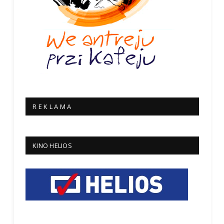
R E K L A M A
KINO HELIOS