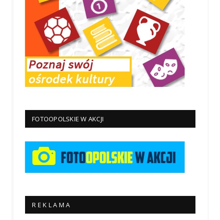
FOTOOPOLSKIE W AKCJI
R E K L A M A