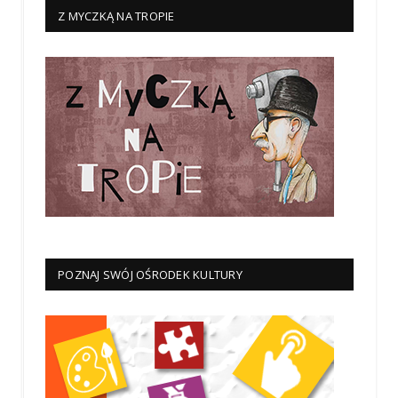
Z MYCZKĄ NA TROPIE
POZNAJ SWÓJ OŚRODEK KULTURY