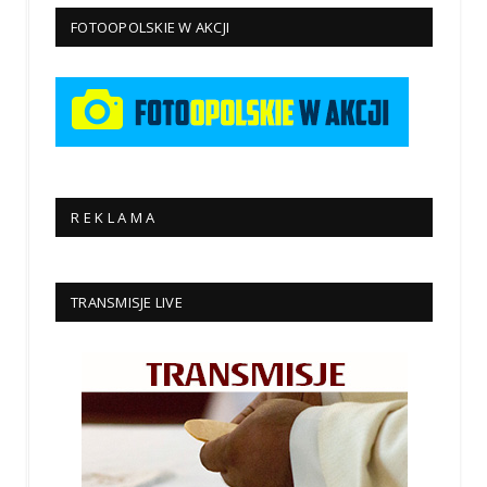
FOTOOPOLSKIE W AKCJI
R E K L A M A
TRANSMISJE LIVE