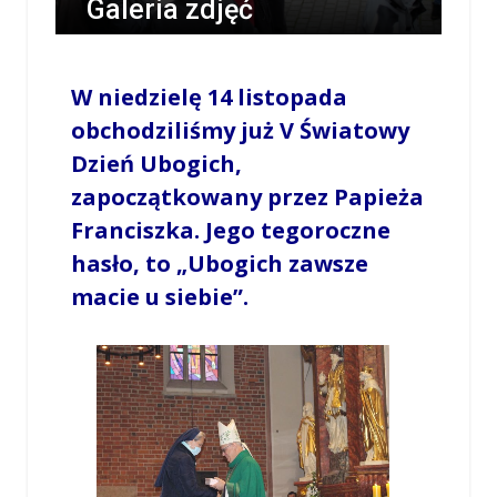
Galeria zdjęć
/
JOLANTA JASIŃSKA-MRUKOT
/
14 LISTOPADA 2021
/ 20:50
0 COMMENTS
W niedzielę 14 listopada
obchodziliśmy już V Światowy
Dzień Ubogich,
zapoczątkowany przez Papieża
Franciszka. Jego tegoroczne
hasło, to „Ubogich zawsze
macie u siebie”.