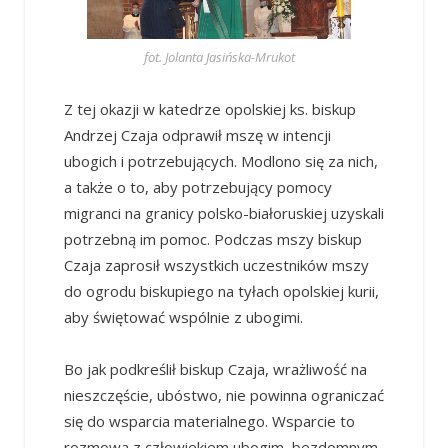
fot. Jolanta Jasińska-Mrukot
Z tej okazji w katedrze opolskiej ks. biskup
Andrzej Czaja odprawił mszę w intencji
ubogich i potrzebujących. Modlono się za nich,
a także o to, aby potrzebujący pomocy
migranci na granicy polsko-białoruskiej uzyskali
potrzebną im pomoc. Podczas mszy biskup
Czaja zaprosił wszystkich uczestników mszy
do ogrodu biskupiego na tyłach opolskiej kurii,
aby świętować wspólnie z ubogimi.
Bo jak podkreślił biskup Czaja, wrażliwość na
nieszczęście, ubóstwo, nie powinna ograniczać
się do wsparcia materialnego. Wsparcie to
rozmowa z człowiekiem ubogim, bezdomnym,