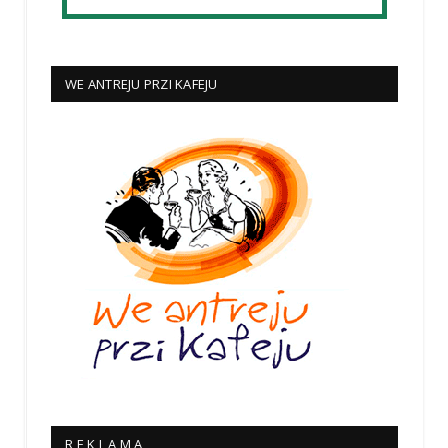
WE ANTREJU PRZI KAFEJU
R E K L A M A