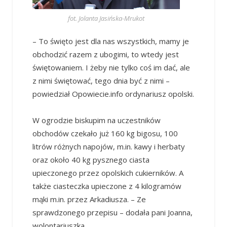
fot. Jolanta Jasińska-Mrukot
– To święto jest dla nas wszystkich, mamy je
obchodzić razem z ubogimi, to wtedy jest
świętowaniem. I żeby nie tylko coś im dać, ale
z nimi świętować, tego dnia być z nimi –
powiedział Opowiecie.info ordynariusz opolski.
W ogrodzie biskupim na uczestników
obchodów czekało już 160 kg bigosu, 100
litrów różnych napojów, m.in. kawy i herbaty
oraz około 40 kg pysznego ciasta
upieczonego przez opolskich cukierników. A
także ciasteczka upieczone z 4 kilogramów
mąki m.in. przez Arkadiusza. – Ze
sprawdzonego przepisu – dodała pani Joanna,
wolontariuszka.