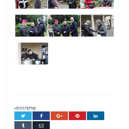
UDOSTĘPNIJ:
Twitter
Facebook
Google+
Pinterest
LinkedIn
Tumblr
E-