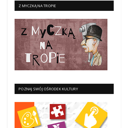
Z MYCZKĄ NA TROPIE
POZNAJ SWÓJ OŚRODEK KULTURY