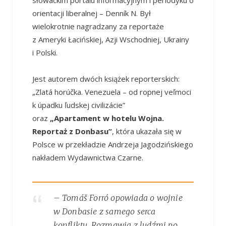
słowackim portalu informacyjnym i periodyku o
orientacji liberalnej – Denník N. Był
wielokrotnie nagradzany za reportaże
z Ameryki Łacińskiej, Azji Wschodniej, Ukrainy
i Polski.
Jest autorem dwóch książek reporterskich:
„Zlatá horúčka. Venezuela – od ropnej veľmoci
k úpadku ľudskej civilizácie”
oraz
„Apartament w hotelu Wojna.
Reportaż z Donbasu”
, która ukazała się w
Polsce w przekładzie Andrzeja Jagodzińskiego
nakładem Wydawnictwa Czarne.
– Tomáš Forró opowiada o wojnie
w Donbasie z samego serca
konfliktu. Rozmawia z ludźmi po