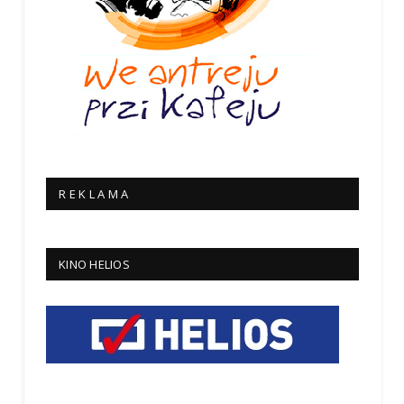
R E K L A M A
KINO HELIOS