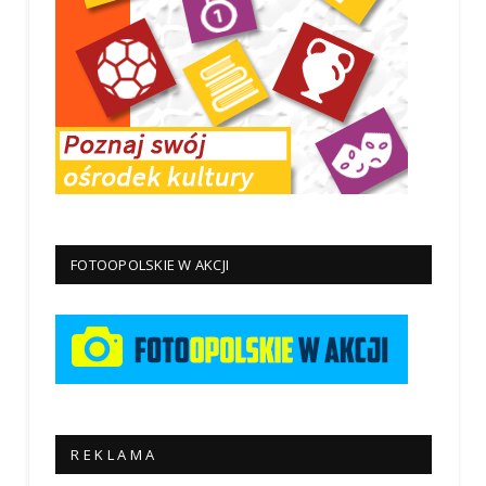
FOTOOPOLSKIE W AKCJI
R E K L A M A