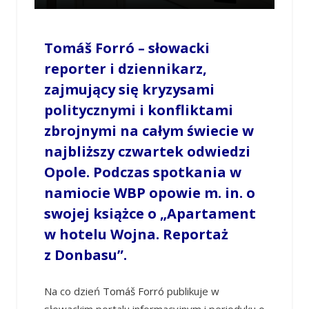
/
ANNA PLEWA
/
31 MAJA 2022 / 12:05
0
COMMENTS
Tomáš Forró
– słowacki
reporter i dziennikarz,
zajmujący się kryzysami
politycznymi i konfliktami
zbrojnymi na całym świecie w
najbliższy czwartek odwiedzi
Opole. Podczas spotkania w
namiocie WBP opowie m. in. o
swojej książce o
„Apartament
w hotelu Wojna. Reportaż
z Donbasu”.
Na co dzień
Tomáš Forró
publikuje w