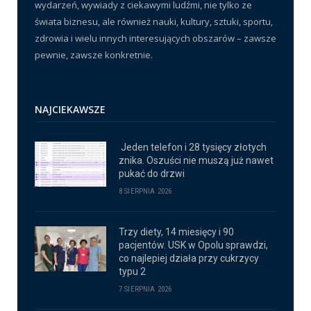
wydarzeń, wywiady z ciekawymi ludźmi, nie tylko ze
świata biznesu, ale również nauki, kultury, sztuki, sportu,
zdrowia i wielu innych interesujących obszarów – zawsze
pewnie, zawsze konkretnie.
NAJCIEKAWSZE
Jeden telefon i 28 tysięcy złotych
znika. Oszuści nie muszą już nawet
pukać do drzwi
8 SIERPNIA 2026
Trzy diety, 14 miesięcy i 90
pacjentów. USK w Opolu sprawdzi,
co najlepiej działa przy cukrzycy
typu 2
7 SIERPNIA 2026