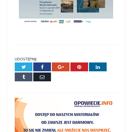
UDOSTĘPNIJ:
Twitter
Facebook
Google+
Pinterest
LinkedIn
Tumblr
E-
mail