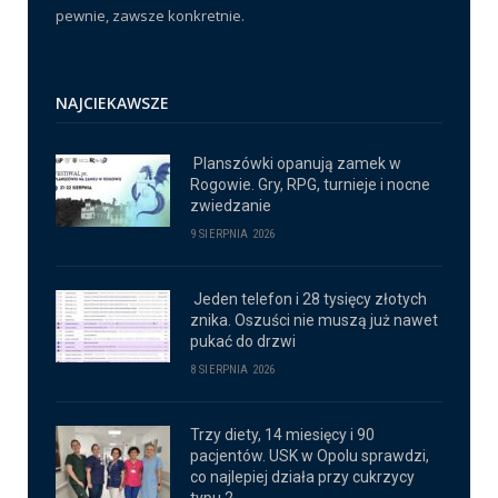
pewnie, zawsze konkretnie.
NAJCIEKAWSZE
Planszówki opanują zamek w
Rogowie. Gry, RPG, turnieje i nocne
zwiedzanie
9 SIERPNIA 2026
Jeden telefon i 28 tysięcy złotych
znika. Oszuści nie muszą już nawet
pukać do drzwi
8 SIERPNIA 2026
Trzy diety, 14 miesięcy i 90
pacjentów. USK w Opolu sprawdzi,
co najlepiej działa przy cukrzycy