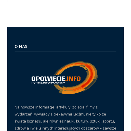
O NAS
Najnowsze informacje, artykuły, zdjęcia, filmy z
wydarzeń, wywiady z ciekawymi ludźmi, nie tylko ze
świata biznesu, ale również nauki, kultury, sztuki, sportu,
zdrowia i wielu innych interesujących obszarów – zawsze