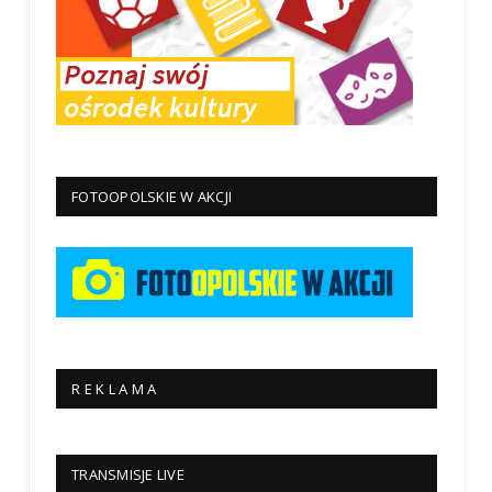
FOTOOPOLSKIE W AKCJI
R E K L A M A
TRANSMISJE LIVE