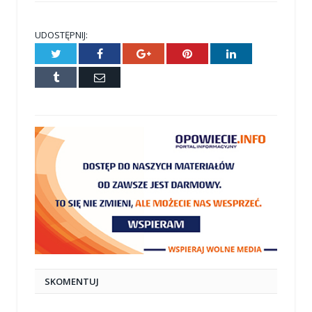
UDOSTĘPNIJ:
Twitter
Facebook
Google+
Pinterest
LinkedIn
Tumblr
E-
mail
SKOMENTUJ