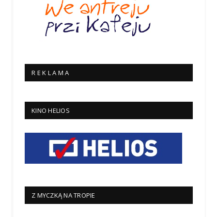
R E K L A M A
KINO HELIOS
Z MYCZKĄ NA TROPIE