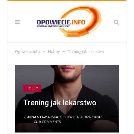
»
»
Opowiece.info
Hobby
Trening jak lekarstwo
HOBBY
Trening jak lekarstwo
/
ANNA STAWIARSKA
/
19 KWIETNIA 2024 / 18:47
0 COMMENTS