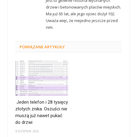
jest to głównie historia wycinanych
drzew i betonowanych placów miejskich.
Ma już 65 lat, ale jego ojciec dożył 102.
Uważa więc, że niejedno jeszcze przed
nim.
POWIĄZANE
ARTYKUŁY
Jeden telefon i 28 tysięcy
złotych znika. Oszuści nie
muszą już nawet pukać
do drzwi
8 SIERPNIA 2026