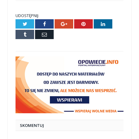
UDOSTĘPNIJ:
Twitter
Facebook
Google+
Pinterest
LinkedIn
Tumblr
E-
mail
SKOMENTUJ