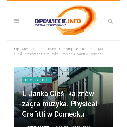
»
»
»
Opowiece.info
Gminy
Komprachcice
U Janka
Cieślika znów zagra muzyka. Physical Grafitti w Domecku
KOMPRACHCICE
U Janka Cieślika znów
zagra muzyka. Physical
Grafitti w Domecku