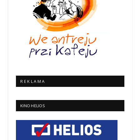
R E K L A M A
KINO HELIOS