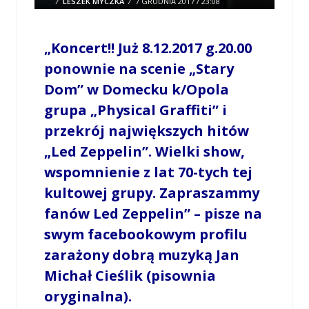
/
LESZEK MYCZKA
/
7 GRUDNIA 2017 / 23:08
0 COMMENTS
„Koncert!! Już 8.12.2017 g.20.00
ponownie na scenie „Stary
Dom” w Domecku k/Opola
grupa „Physical Graffiti” i
przekrój największych hitów
„Led Zeppelin”. Wielki show,
wspomnienie z lat 70-tych tej
kultowej grupy. Zapraszammy
fanów Led Zeppelin” – pisze na
swym facebookowym profilu
zarażony dobrą muzyką Jan
Michał Cieślik (pisownia
oryginalna).