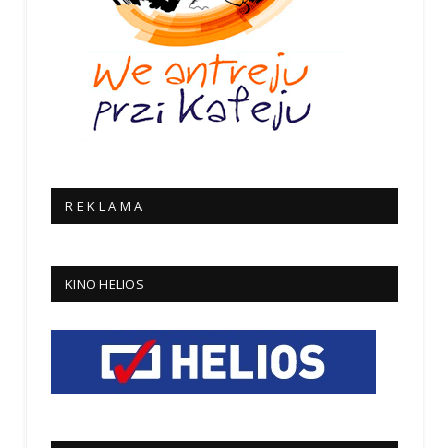
R E K L A M A
KINO HELIOS