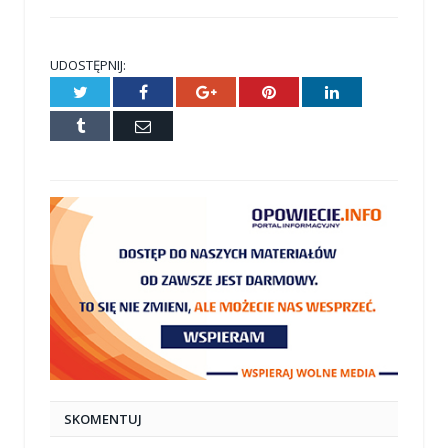
UDOSTĘPNIJ:
Twitter
Facebook
Google+
Pinterest
LinkedIn
Tumblr
E-
mail
SKOMENTUJ