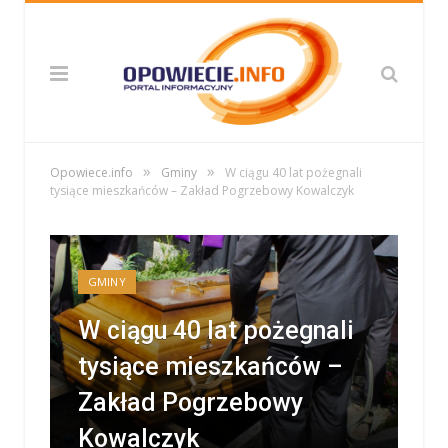
»
»
Opowiece.info
Gminy
W ciągu 40 lat pożegnali
tysiące mieszkańców – Zakład Pogrzebowy Kowalczyk
GMINY
W ciągu 40 lat pożegnali
tysiące mieszkańców –
Zakład Pogrzebowy
Kowalczyk