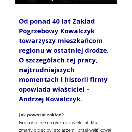
/
JUSTYNA OKOS
/
24 STYCZNIA 2025 / 18:55
0 COMMENTS
Od ponad 40 lat Zakład
Pogrzebowy Kowalczyk
towarzyszy mieszkańcom
regionu w ostatniej drodze.
O szczegółach tej pracy,
najtrudniejszych
momentach i historii firmy
opowiada właściciel –
Andrzej Kowalczyk.
Jak powstał zakład?
Firma istnieje na rynku już wiele lat. Mój
zmarły ojciec był stolarzem i przekwalifikował