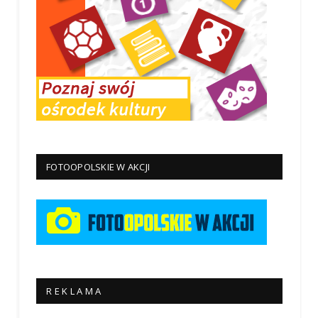
FOTOOPOLSKIE W AKCJI
R E K L A M A