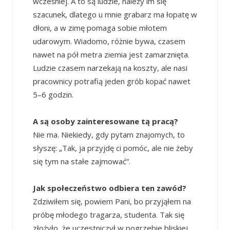
wcześniej. A to są ludzie, należy im się
szacunek, dlatego u mnie grabarz ma łopatę w
dłoni, a w zimę pomaga sobie młotem
udarowym. Wiadomo, różnie bywa, czasem
nawet na pół metra ziemia jest zamarznięta.
Ludzie czasem narzekają na koszty, ale nasi
pracownicy potrafią jeden grób kopać nawet
5–6 godzin.
A są osoby zainteresowane tą pracą?
Nie ma. Niekiedy, gdy pytam znajomych, to
słyszę: „Tak, ja przyjdę ci pomóc, ale nie żeby
się tym na stałe zajmować”.
Jak społeczeństwo odbiera ten zawód?
Zdziwiłem się, powiem Pani, bo przyjąłem na
próbę młodego tragarza, studenta. Tak się
złożyło, że uczestniczył w pogrzebie bliskiej