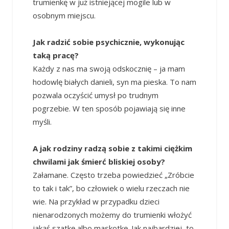
trumienkę w już istniejącej mogile lub w
osobnym miejscu.
Jak radzić sobie psychicznie, wykonując
taką pracę?
Każdy z nas ma swoją odskocznię – ja mam
hodowlę białych danieli, syn ma pieska. To nam
pozwala oczyścić umysł po trudnym
pogrzebie. W ten sposób pojawiają się inne
myśli.
A jak rodziny radzą sobie z takimi ciężkim
chwilami jak śmierć bliskiej osoby?
Załamane. Często trzeba powiedzieć „Zróbcie
to tak i tak”, bo człowiek o wielu rzeczach nie
wie. Na przykład w przypadku dzieci
nienarodzonych możemy do trumienki włożyć
jakąś szatkę albo maskotkę. Jak najbardziej, to