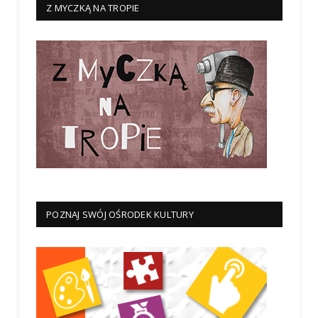
Z MYCZKĄ NA TROPIE
POZNAJ SWÓJ OŚRODEK KULTURY