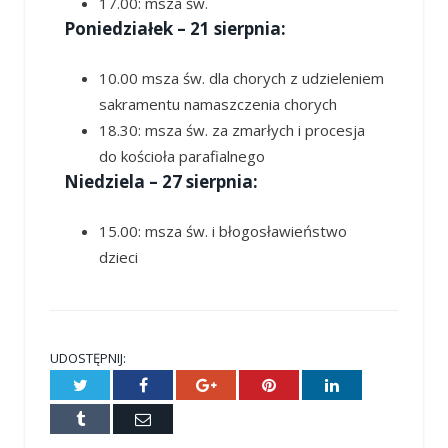
17.00: msza św.
Poniedziałek – 21 sierpnia:
10.00 msza św. dla chorych z udzieleniem
sakramentu namaszczenia chorych
18.30: msza św. za zmarłych i procesja
do kościoła parafialnego
Niedziela – 27 sierpnia:
15.00: msza św. i błogosławieństwo
dzieci
UDOSTĘPNIJ:
Twitter
Facebook
Google+
Pinterest
LinkedIn
Tumblr
E-