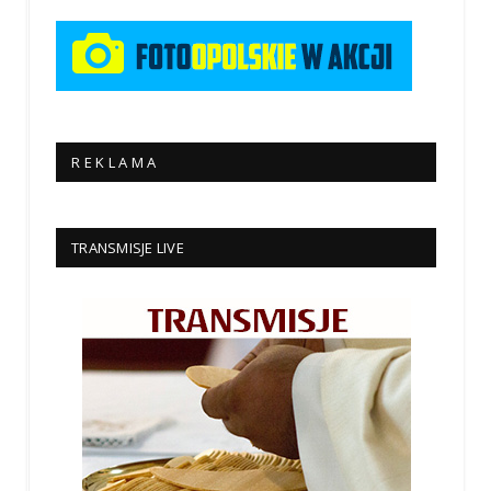
R E K L A M A
TRANSMISJE LIVE