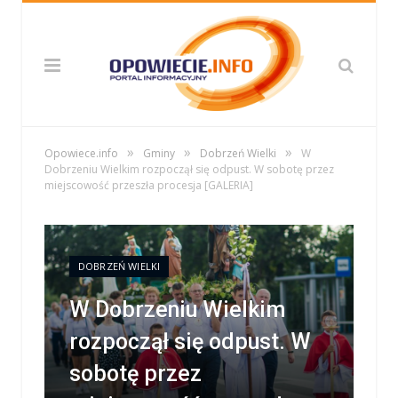
»
»
»
Opowiece.info
Gminy
Dobrzeń Wielki
W
Dobrzeniu Wielkim rozpoczął się odpust. W sobotę przez
miejscowość przeszła procesja [GALERIA]
DOBRZEŃ WIELKI
W Dobrzeniu Wielkim
rozpoczął się odpust. W
sobotę przez