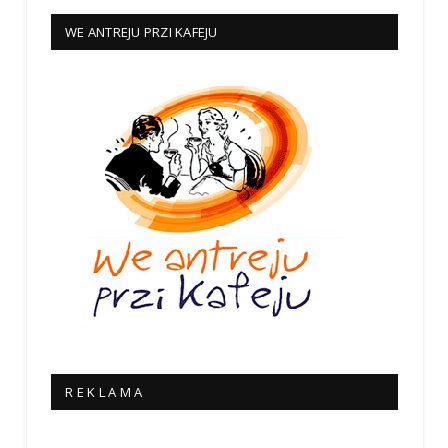
WE ANTREJU PRZI KAFEJU
R E K L A M A