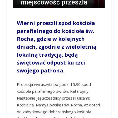
miejscowość przeszła
procesja [GALERIA]
Wierni przeszli spod kościoła
/
TOMASZ CHABIOR
/
19 SIERPNIA 2023 / 17:34
0 COMMENTS
parafialnego do kościoła św.
Rocha, gdzie w kolejnych
dniach, zgodnie z wieloletnią
lokalną
tradycją
, będą
świętować odpust ku czci
swojego patrona.
Procesja wyruszyła po godz. 15.30 spod
kościoła parafialnego pw. św. Katarzyny.
Następnie jej uczestnicy przeszli ulicami:
Kościelną, Namysłowską i św. Rocha, aż dotarli
do zabytkowego dobrzeńskiego kościoła.