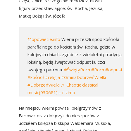
Część z nich, szczególnie młodzież, niosła
figury przedstawiające: św. Rocha, Jezusa,
Matkę Bożą i św. Józefa.
@opowiecie.info
Wierni przeszli spod kościoła
parafialnego do kościoła św. Rocha, gdzie w
kolejnych dniach, zgodnie z wieloletnią tradycją
lokalną, będą świętować odpust ku czci
swojego patrona.
#ŚwiętyRoch
#Roch
#odpust
#kościół
#religia
#GminaDobrzeńWielki
#DobrzeńWielki
♬ Chaotic classical
music(930681) – nizimo
Na miejscu wierni powitali pielgrzymów z
Fałkowic oraz dołączyli do nieszporów z
udziałem księdza biskupa Waldemara Musioła,
a później również mszy świętej. Była to