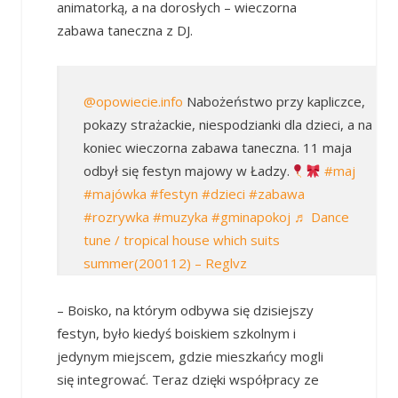
animatorką, a na dorosłych – wieczorna
zabawa taneczna z DJ.
@opowiecie.info
Nabożeństwo przy kapliczce,
pokazy strażackie, niespodzianki dla dzieci, a na
koniec wieczorna zabawa taneczna. 11 maja
odbył się festyn majowy w Ładzy.
#maj
#majówka
#festyn
#dzieci
#zabawa
#rozrywka
#muzyka
#gminapokoj
♬ Dance
tune / tropical house which suits
summer(200112) – Reglvz
– Boisko, na którym odbywa się dzisiejszy
festyn, było kiedyś boiskiem szkolnym i
jedynym miejscem, gdzie mieszkańcy mogli
się integrować. Teraz dzięki współpracy ze