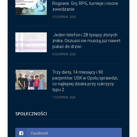
Rogowie. Gry, RPG, turnieje i nocne
zwiedzanie
9 SIERPNIA 2026
Jeden telefon i 28 tysięcy złotych
znika. Oszuści nie muszą już nawet
pukać do drzwi
8 SIERPNIA 2026
Trzy diety, 14 miesięcy i 90
pacjentów. USK w Opolu sprawdzi,
co najlepiej działa przy cukrzycy
typu 2
7 SIERPNIA 2026
SPOŁECZNOŚCI
Facebook