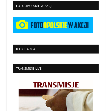
FOTOOPOLSKIE W AKCJI
R E K L A M A
TRANSMISJE LIVE