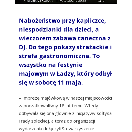
/
MILENA SKÓRA
/
11 MAJA 2024 / 20:55
0
COMMENTS
Nabożeństwo przy kapliczce,
niespodzianki dla dzieci, a
wieczorem zabawa taneczna z
DJ. Do tego pokazy strażackie i
strefa gastronomiczna. To
wszystko na festynie
majowym w Ładzy, który odbył
się w sobotę 11 maja.
– Imprezę majówkową w naszej miejscowości
zapoczątkowaliśmy 18 lat temu. Wtedy
odbywała się ona głównie z inicjatywy sołtysa
i rady sołeckiej, a teraz do organizacji
wydarzenia dołączyli Stowarzyszenie