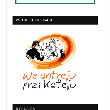
WE ANTREJU PRZI KAFEJU
R E K L A M A