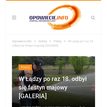
»
»
»
Opowiece.info
Gminy
Pokój
W Ładzy po raz 18.
odbył się festyn majowy [GALERIA]
POKÓJ
W Ładzy po raz 18. odbył
się festyn majowy
[GALERIA]