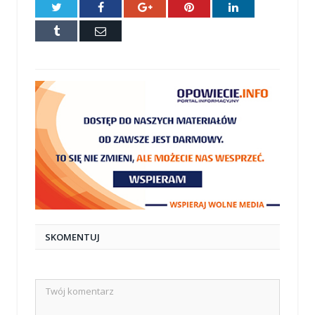
Twitter
Facebook
Google+
Pinterest
LinkedIn
Tumblr
E-
mail
SKOMENTUJ