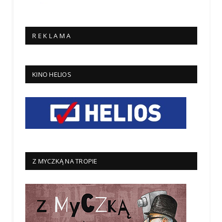
R E K L A M A
KINO HELIOS
Z MYCZKĄ NA TROPIE