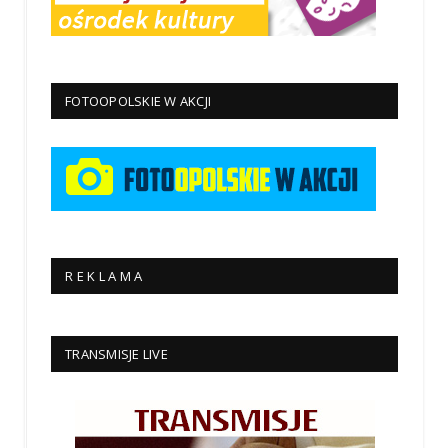
FOTOOPOLSKIE W AKCJI
R E K L A M A
TRANSMISJE LIVE