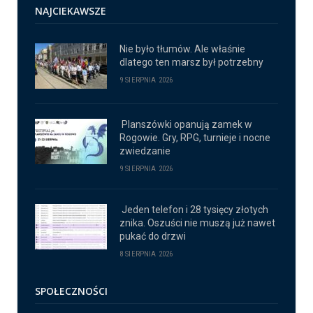
NAJCIEKAWSZE
Nie było tłumów. Ale właśnie
dlatego ten marsz był potrzebny
9 SIERPNIA 2026
Planszówki opanują zamek w
Rogowie. Gry, RPG, turnieje i nocne
zwiedzanie
9 SIERPNIA 2026
Jeden telefon i 28 tysięcy złotych
znika. Oszuści nie muszą już nawet
pukać do drzwi
8 SIERPNIA 2026
SPOŁECZNOŚCI