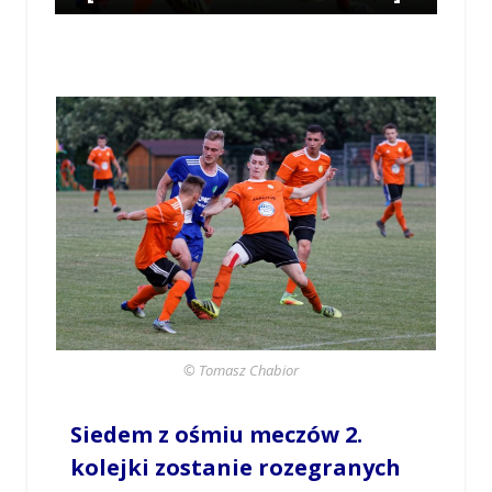
/
TOMASZ CHABIOR
/
17 SIERPNIA 2018 / 23:28
0 COMMENTS
© Tomasz Chabior
Siedem z ośmiu meczów 2.
kolejki zostanie rozegranych