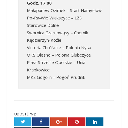
Godz. 17:00
Małapanew Ozimek – Start Namysłów
Po-Ra-Wie Większyce – LZS
Starowice Dolne
Swornica Czarnowąsy – Chemik
Kędzierzyn-Koźle
Victoria Chróścice – Polonia Nysa
OKS Olesno – Polonia Głubczyce
Piast Strzelce Opolskie – Unia
Krapkowice
MKS Gogolin – Pogoń Prudnik
UDOSTĘPNIJ:
Twitter
Facebook
Google+
Pinterest
LinkedIn