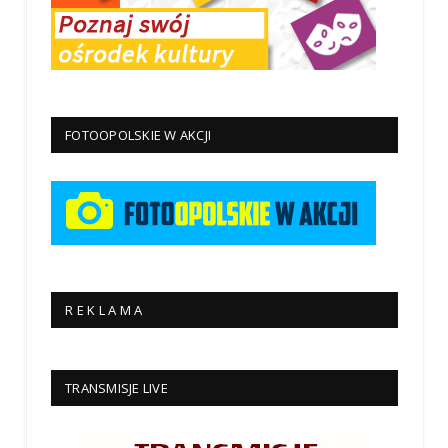
FOTOOPOLSKIE W AKCJI
R E K L A M A
TRANSMISJE LIVE