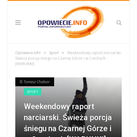
»
»
Opowiece.info
Sport
Weekendowy raport narciarski.
Świeża porcja śniegu na Czarnej Górze i w Czechach
[WARUNKI]
© Tomasz Chabior
© Tomasz Chabior
SPORT
Weekendowy raport
narciarski. Świeża porcja
śniegu na Czarnej Górze i