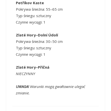
Petříkov Kaste
Pokrywa śnieżna: 55–65 cm
Typ śniegu: sztuczny
Czynne wyciągi: 1
Zlaté Hory–Dolní Údolí
Pokrywa śnieżna: 30–50 cm
Typ śniegu: sztuczny
Czynne wyciągi: 1
Zlaté Hory–Příčná
NIECZYNNY
UWAGA!
Warunki mogą gwałtownie ulegać
zmianie.