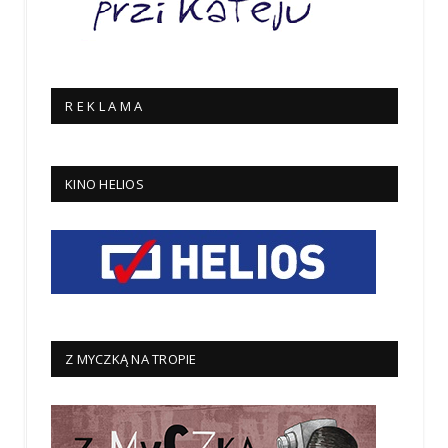
R E K L A M A
KINO HELIOS
Z MYCZKĄ NA TROPIE