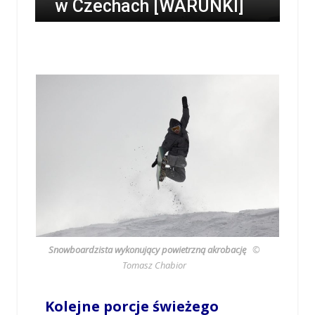
w Czechach [WARUNKI]
/
TOMASZ CHABIOR
/
11 STYCZNIA 2019 / 18:00
0 COMMENTS
Snowboardzista wykonujący powietrzną akrobację
©
Tomasz Chabior
Kolejne porcje świeżego