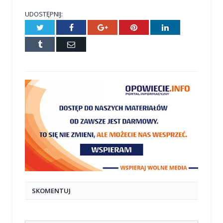
UDOSTĘPNIJ:
Twitter
Facebook
Google+
Pinterest
LinkedIn
Tumblr
E-
mail
SKOMENTUJ