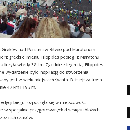
wa Greków nad Persami w Bitwie pod Maratonem
nierz grecki o imieniu Filippides pobiegł z Maratonu
a liczyła wtedy 38 km. Zgodnie z legendą, Filippides
zne wydarzenie było inspiracją do stworzenia
any jest w wielu miejscach świata. Dzisiejsza trasa
nie 42 km i 195 m.
. edycji biegu rozpoczęła się w miejscowości
ie w specjalnie przygotowanych dziesięciu blokach
zez nich czasów.