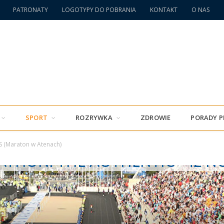
PATRONATY
LOGOTYPY DO POBRANIA
KONTAKT
O NAS
SPORT
ROZRYWKA
ZDROWIE
PORADY 
 (Maraton w Atenach)