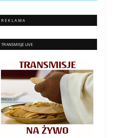
R E K L A M A
TRANSMISJE LIVE