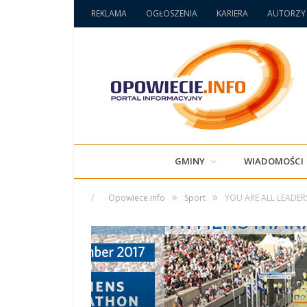
REKLAMA
OGŁOSZENIA
KARIERA
AUTORZY
GMINY
WIADOMOŚCI
»
»
/
Opowiece.info
Sport
YOU ARE ALL LEADERS