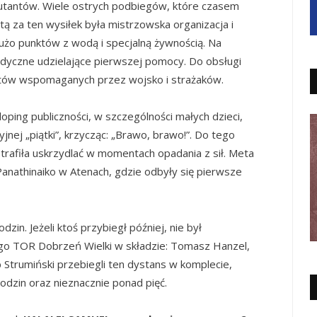
biutantów. Wiele ostrych podbiegów, które czasem
tą za ten wysiłek była mistrzowska organizacja i
dużo punktów z wodą i specjalną żywnością. Na
dyczne udzielające pierwszej pomocy. Do obsługi
ntów wspomaganych przez wojsko i strażaków.
oping publiczności, w szczególności małych dzieci,
jnej „piątki”, krzycząc: „Brawo, brawo!”. Do tego
trafiła uskrzydlać w momentach opadania z sił. Meta
 Panathinaiko w Atenach, gdzie odbyły się pierwsze
n. Jeżeli ktoś przybiegł później, nie był
go TOR Dobrzeń Wielki w składzie: Tomasz Hanzel,
 Strumiński przebiegli ten dystans w komplecie,
 godzin oraz nieznacznie ponad pięć.