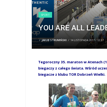
SPORT
YOU ARE ALL LEADE
/
JAKUB STRUMIŃSKI
/
14 LISTOPADA 2017 / 12:27
Tegoroczny 35. marato
n w Atenach (1
biegaczy z całego świata. Wśród ucze
biegacze z klubu TOR Dobrzeń Wielki.