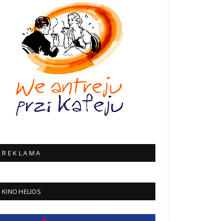
R E K L A M A
KINO HELIOS