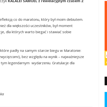
jczyk
KALALEI SAMUEL z rewelacyjnym czasem 2
refleksją co do maratonu, który był moim debiutem.
wnież dla większości uczestników, był moment
je, dla których warto biegać i stawiać sobie
 które padły na samym starcie biegu w Maratonie:
 zwycięzcami
), bez względu na wynik – najważniejsze
ł w tym legendarnym wydarzeniu. Gratulacje dla
ska