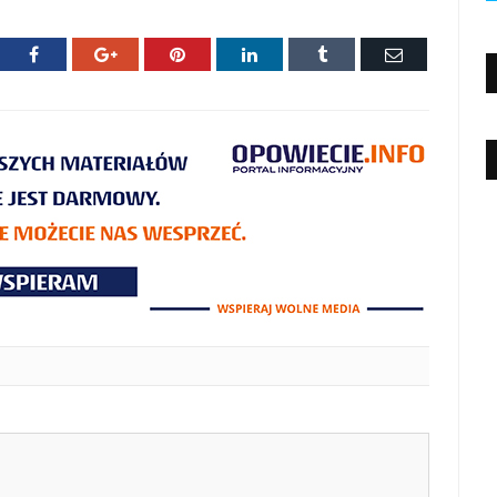
ter
Facebook
Google+
Pinterest
LinkedIn
Tumblr
E-
mail