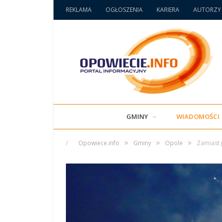
REKLAMA
OGŁOSZENIA
KARIERA
AUTORZY
GMINY
WIADOMOŚCI
»
»
»
/
Opowiece.info
Gminy
Opole
Zamiast 