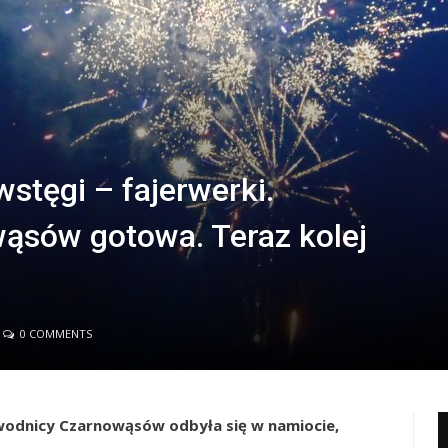
wstęgi – fajerwerki.
ąsów gotowa. Teraz kolej
0 COMMENTS
odnicy Czarnowąsów odbyła się w namiocie,