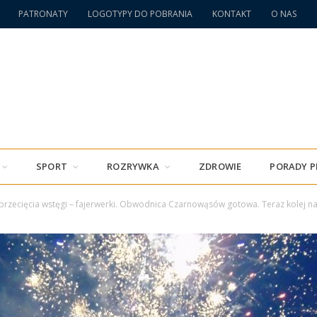
PATRONATY
LOGOTYPY DO POBRANIA
KONTAKT
O NAS
SPORT
ROZRYWKA
ZDROWIE
PORADY 
przecięcia wstęgi – fajerwerki. Obwodnica Czarnowąsów gotowa. Teraz kolej n