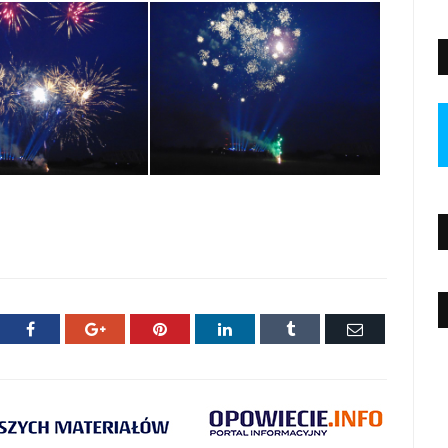
ter
Facebook
Google+
Pinterest
LinkedIn
Tumblr
E-
mail