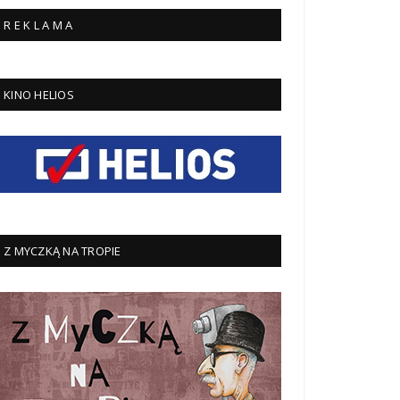
R E K L A M A
KINO HELIOS
Z MYCZKĄ NA TROPIE