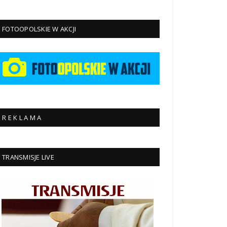
FOTOOPOLSKIE W AKCJI
R E K L A M A
TRANSMISJE LIVE