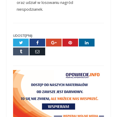
oraz udział w losowaniu nagród
niespodzianek.
UDOSTĘPNIJ:
Twitter
Facebook
Google+
Pinterest
LinkedIn
Tumblr
E-
mail