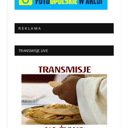
R E K L A M A
TRANSMISJE LIVE