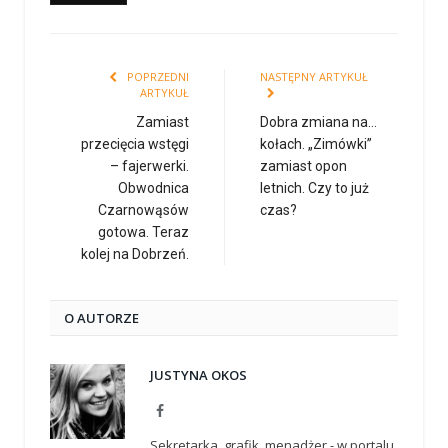
POPRZEDNI
NASTĘPNY ARTYKUŁ
ARTYKUŁ
Zamiast
Dobra zmiana na…
przecięcia wstęgi
kołach. „Zimówki”
– fajerwerki.
zamiast opon
Obwodnica
letnich. Czy to już
Czarnowąsów
czas?
gotowa. Teraz
kolej na Dobrzeń.
O AUTORZE
JUSTYNA OKOS
Facebook
Sekretarka, grafik, menadżer - w portalu