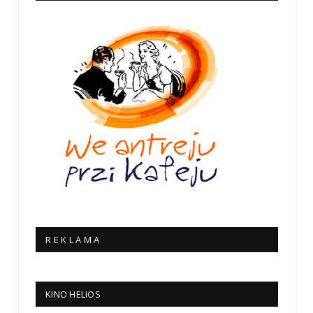
R E K L A M A
KINO HELIOS