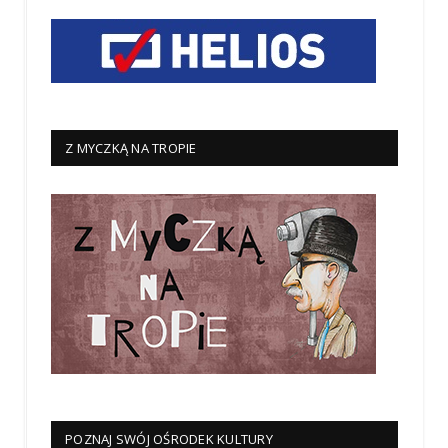
Z MYCZKĄ NA TROPIE
POZNAJ SWÓJ OŚRODEK KULTURY