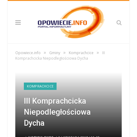
»
»
»
Opowiece.info
Gminy
Komprachcice
III
Komprachcicka Niepodległościowa Dycha
KOMPRACHCICE
III Komprachcicka
Niepodległościowa
Dycha