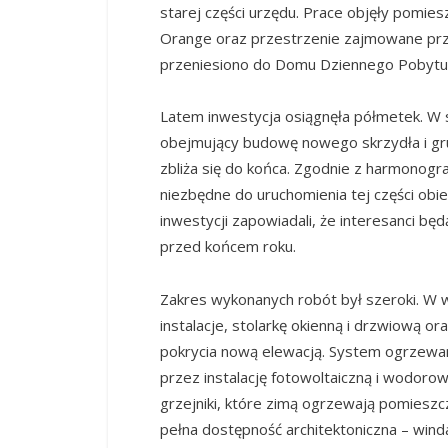
starej części urzędu. Prace objęły pomi
Orange oraz przestrzenie zajmowane pr
przeniesiono do Domu Dziennego Pobytu p
Latem inwestycja osiągnęła półmetek. W 
obejmujący budowę nowego skrzydła i gr
zbliża się do końca. Zgodnie z harmono
niezbędne do uruchomienia tej części obi
inwestycji zapowiadali, że interesanci bę
przed końcem roku.
Zakres wykonanych robót był szeroki. W
instalacje, stolarkę okienną i drzwiową 
pokrycia nową elewacją. System ogrzewan
przez instalację fotowoltaiczną i wodor
grzejniki, które zimą ogrzewają pomieszc
pełna dostępność architektoniczna – winda