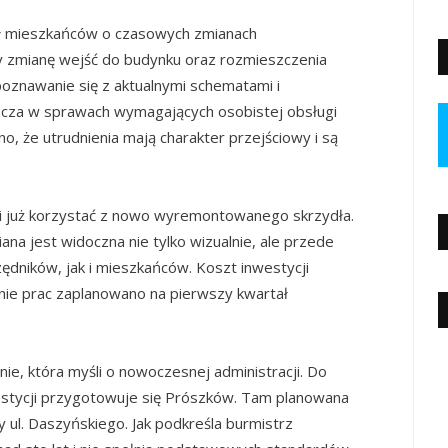
wał mieszkańców o czasowych zmianach
y zmianę wejść do budynku oraz rozmieszczenia
oznawanie się z aktualnymi schematami i
szcza w sprawach wymagających osobistej obsługi
o, że utrudnienia mają charakter przejściowy i są
li już korzystać z nowo wyremontowanego skrzydła.
ana jest widoczna nie tylko wizualnie, ale przede
zędników, jak i mieszkańców. Koszt inwestycji
enie prac zaplanowano na pierwszy kwartał
ie, która myśli o nowoczesnej administracji. Do
estycji przygotowuje się Prószków. Tam planowana
ul. Daszyńskiego. Jak podkreśla burmistrz