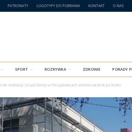
PATRONATY
LOGOTYPY DO POBRANIA
KONTAKT
O NAS
SPORT
ROZRYWKA
ZDROWIE
PORADY 
 do realizacji. Urząd Gminy w Chrząstowicach zmienia się krok po kroku