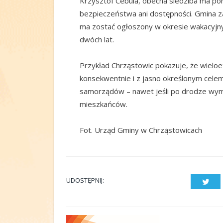
Krzysztof Cebula, obecna siedziba ma po
bezpieczeństwa ani dostępności. Gmina za
ma zostać ogłoszony w okresie wakacyjn
dwóch lat.
Przykład Chrząstowic pokazuje, że wielo
konsekwentnie i z jasno określonym celem
samorządów – nawet jeśli po drodze wyma
mieszkańców.
Fot. Urząd Gminy w Chrząstowicach
UDOSTĘPNIJ:
Twit