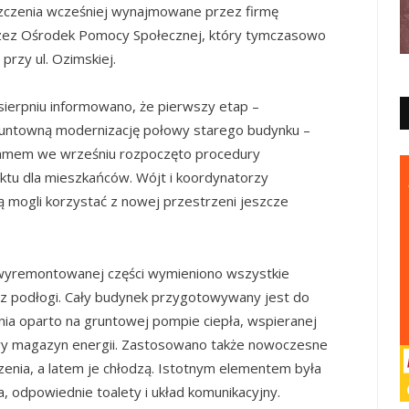
eszczenia wcześniej wynajmowane przez firmę
zez Ośrodek Pomocy Społecznej, który tymczasowo
rzy ul. Ozimskiej.
sierpniu informowano, że pierwszy etap –
untowną modernizację połowy starego budynku –
gramem we wrześniu rozpoczęto procedury
ektu dla mieszkańców. Wójt i koordynatorzy
dą mogli korzystać z nowej przestrzeni jeszcze
 wyremontowanej części wymieniono wszystkie
oraz podłogi. Cały budynek przygotowywany jest do
ia oparto na gruntowej pompie ciepła, wspieranej
owy magazyn energii. Zastosowano także nowoczesne
zenia, a latem je chłodzą. Istotnym elementem była
, odpowiednie toalety i układ komunikacyjny.