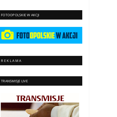
FOTOOPOLSKIE W AKCJI
R E K L A M A
TRANSMISJE LIVE