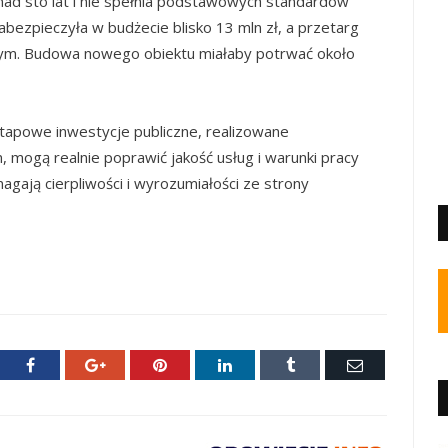
nad sto lat i nie spełnia podstawowych standardów
bezpieczyła w budżecie blisko 13 mln zł, a przetarg
ym. Budowa nowego obiektu miałaby potrwać około
etapowe inwestycje publiczne, realizowane
, mogą realnie poprawić jakość usług i warunki pracy
gają cierpliwości i wyrozumiałości ze strony
ter
Facebook
Google+
Pinterest
LinkedIn
Tumblr
E-
mail