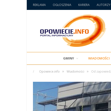
REKLAMA
OGŁOSZENIA
KARIERA
AUTORZY
GMINY
WIADOMOŚCI
»
»
/
Opowiece.info
Wiadomości
Od zapowiedzi