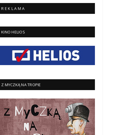
R E K L A M A
KINO HELIOS
Z MYCZKĄ NA TROPIE