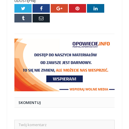
UDOSTĘPNIJ:
Twitter
Facebook
Google+
Pinterest
LinkedIn
Tumblr
E-
mail
SKOMENTUJ