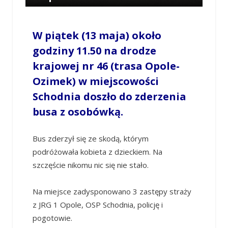
/
ANNA PLEWA
/
13 MAJA 2022 / 15:03
0
COMMENTS
W piątek (13 maja) około
godziny 11.50
na drodze
krajowej nr 46 (trasa Opole-
Ozimek) w miejscowości
Schodnia
doszło do zderzenia
busa z osobówką.
Bus zderzył się ze skodą, którym
podróżowała kobieta z dzieckiem. Na
szczęście nikomu nic się nie stało.
Na miejsce zadysponowano 3 zastępy straży
z JRG 1 Opole, OSP Schodnia, policję i
pogotowie.