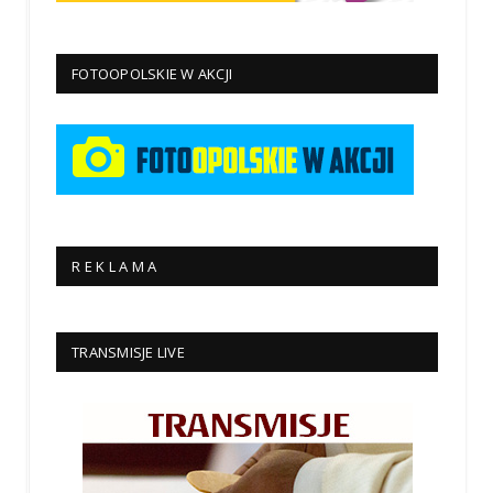
FOTOOPOLSKIE W AKCJI
R E K L A M A
TRANSMISJE LIVE