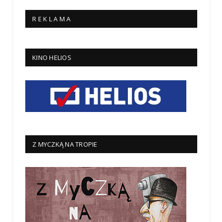
R E K L A M A
KINO HELIOS
Z MYCZKĄ NA TROPIE