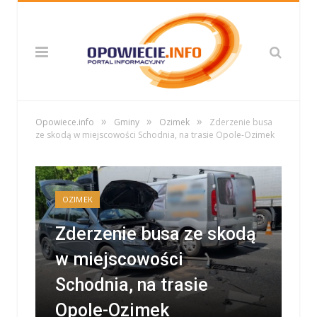
»
»
»
Opowiece.info
Gminy
Ozimek
Zderzenie busa
ze skodą w miejscowości Schodnia, na trasie Opole-Ozimek
OZIMEK
Zderzenie busa ze skodą
w miejscowości
Schodnia, na trasie
Opole-Ozimek