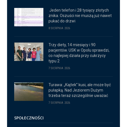
Jeden telefon i 28 tysięcy złotych
znika. Oszuści nie muszą już nawet
pukać do drzwi
8 SIERPNIA 2026
Trzy diety, 14 miesięcy i 90
pacjentów. USK w Opolu sprawdzi,
co najlepiej działa przy cukrzycy
typu 2
7 SIERPNIA 2026
Turawa: „Kajtek” kusi, ale może być
pułapką. Nad Jeziorem Dużym
trzeba teraz szczególnie uważać
7 SIERPNIA 2026
SPOŁECZNOŚCI