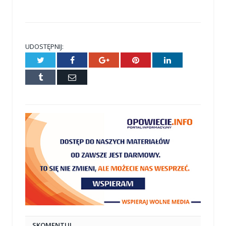
UDOSTĘPNIJ:
Twitter
Facebook
Google+
Pinterest
LinkedIn
Tumblr
E-
mail
SKOMENTUJ