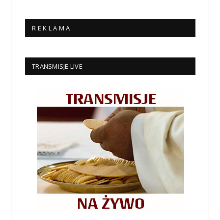
R E K L A M A
TRANSMISJE LIVE