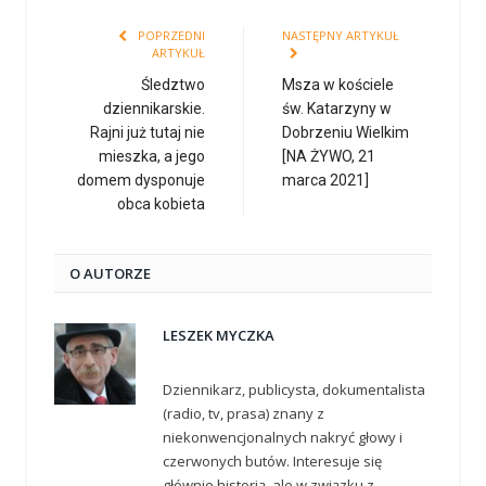
POPRZEDNI
NASTĘPNY ARTYKUŁ
ARTYKUŁ
Śledztwo
Msza w kościele
dziennikarskie.
św. Katarzyny w
Rajni już tutaj nie
Dobrzeniu Wielkim
mieszka, a jego
[NA ŻYWO, 21
domem dysponuje
marca 2021]
obca kobieta
O AUTORZE
LESZEK MYCZKA
Dziennikarz, publicysta, dokumentalista
(radio, tv, prasa) znany z
niekonwencjonalnych nakryć głowy i
czerwonych butów. Interesuje się
głównie historią, ale w związku z