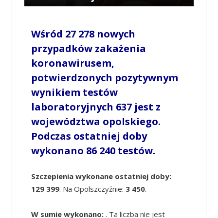
/
LESZEK MYCZKA
/
18 MARCA 2021 / 11:09
0 COMMENTS
Wśród 27 278 nowych
przypadków zakażenia
koronawirusem,
potwierdzonych pozytywnym
wynikiem testów
laboratoryjnych 637 jest z
województwa opolskiego.
Podczas ostatniej doby
wykonano
86 240
testów.
Szczepienia wykonane ostatniej doby:
129 399
. Na Opolszczyźnie:
3 450
.
W sumie wykonano:
. Ta liczba nie jest