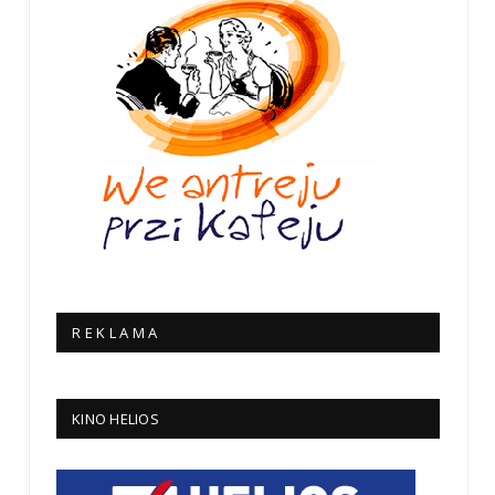
R E K L A M A
KINO HELIOS