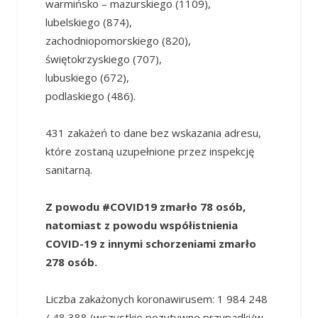
warmińsko – mazurskiego (1109),
lubelskiego (874),
zachodniopomorskiego (820),
świętokrzyskiego (707),
lubuskiego (672),
podlaskiego (486).
431 zakażeń to dane bez wskazania adresu,
które zostaną uzupełnione przez inspekcję
sanitarną.
Z powodu #COVID19 zmarło 78 osób,
natomiast z powodu współistnienia
COVID-19 z innymi schorzeniami zmarło
278 osób.
Liczba zakażonych koronawirusem: 1 984 248
/ 48 388 (wszystkie pozytywne przypadki/w