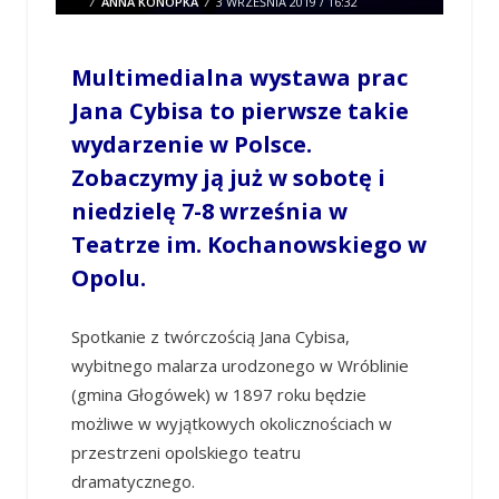
/
ANNA KONOPKA
/
3 WRZEŚNIA 2019 / 16:32
0 COMMENTS
Multimedialna wystawa prac
Jana Cybisa to pierwsze takie
wydarzenie w Polsce.
Zobaczymy ją już w sobotę i
niedzielę 7-8 września w
Teatrze im. Kochanowskiego w
Opolu.
Spotkanie z twórczością Jana Cybisa,
wybitnego malarza urodzonego w Wróblinie
(gmina Głogówek) w 1897 roku będzie
możliwe w wyjątkowych okolicznościach w
przestrzeni opolskiego teatru
dramatycznego.