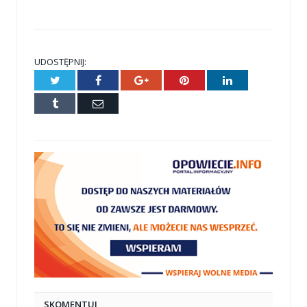
UDOSTĘPNIJ:
Twitter
Facebook
Google+
Pinterest
LinkedIn
Tumblr
E-
mail
SKOMENTUJ