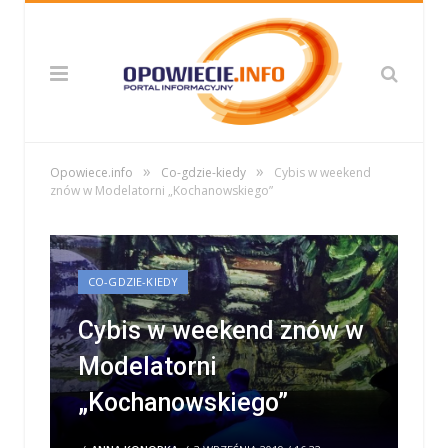
»
»
Opowiece.info
Co-gdzie-kiedy
Cybis w weekend
znów w Modelatorni „Kochanowskiego”
CO-GDZIE-KIEDY
Cybis w weekend znów w
Modelatorni
„Kochanowskiego”