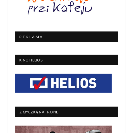
R E K L A M A
KINO HELIOS
Z MYCZKĄ NA TROPIE