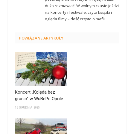
dużo rozmawiać. W wolnym czasie jeździ
na koncerty i festiwale, czyta książki i
ogląda filmy – dość często o mafii.
POWIĄZANE
ARTYKUŁY
Koncert „Kolęda bez
granic” w WuBePe Opole
16 GRUDNIA 2025