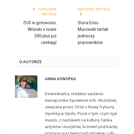
POPRZEDNI
NASTĘPNY ARTYKUŁ
ARTYKUŁ
ZUS w gotowości.
Stora Enso.
Wnioski o nowe
Murowski tartak
500 plus już
jednoczy
czekają!
pracowników
O AUTORZE
ANNA KONOPKA
Dziennikarka, redaktor wydania
miesięcznika Opowiecie.info. Wcześniej
związana przez 10 lat z Nową Trybuną
Opolską w Opolu. Pisze o tym, czym żyje
miasto, z naciskiem na kulturę. Fanka
artystów i muzyków, brzmień pod każdą
postacią oraz twórczych inicjatyw. Lubi