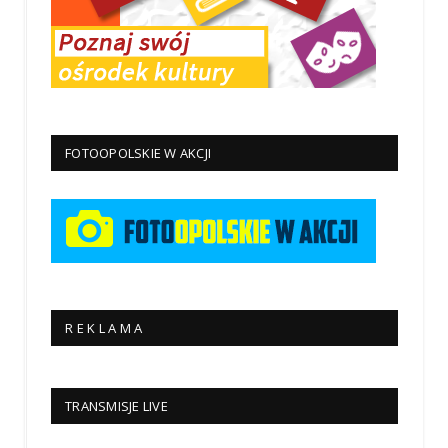
FOTOOPOLSKIE W AKCJI
R E K L A M A
TRANSMISJE LIVE