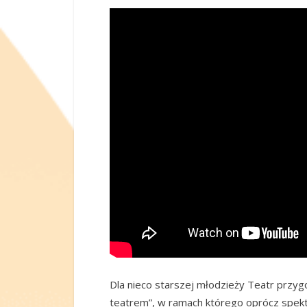
Dla nieco starszej młodzieży Teatr przy
teatrem”, w ramach którego oprócz spekt