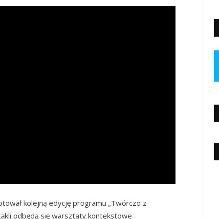
gotował kolejną edycję programu „Twórczo z
akli odbędą się warsztaty kontekstowe