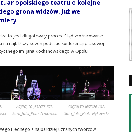
tuar opolskiego teatru o kolejne
kiego grona widzów. Już we
miery.
idza to jest długotrwały proces. Stąd zróżnicowanie
a na najbliższy sezon podczas konferencji prasowej
tycznego im. Jana Kochanowskiego w Opolu.
z,
Zagraj to jeszcze raz,
Zagraj to jeszcze raz,
ski
Sam_foto_Piotr Nykowski
Sam_foto_Piotr Nykowski
towego i jednego z najbardziej uznanych twórców