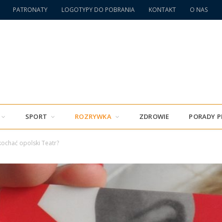
PATRONATY
LOGOTYPY DO POBRANIA
KONTAKT
O NAS
SPORT
ROZRYWKA
ZDROWIE
PORADY 
ochać opolski Teatr?