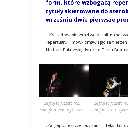
form, które wzbogacą reper
tytuły skierowane do szero
wrześniu dwie pierwsze pre
– Kształtowanie wrażliwości kulturalnej w
repertuaru – mówił omawiając zamierzeni
Norbert Rakowski, dyrektor Tetru Drama
Zagraj to jeszcze raz,
Zagraj to jeszcze ra
Sam_foto_Piotr Nykowski_
Sam_foto_Piotr Nykow
„Zagraj to jeszcze raz, Sam” – tekst kul