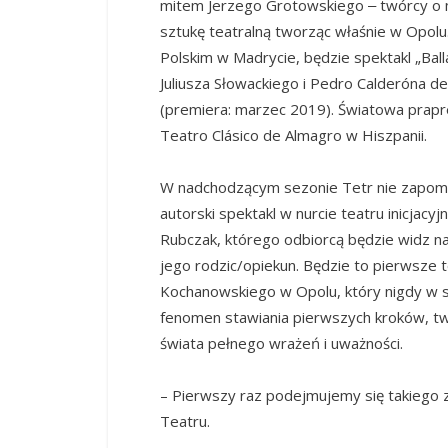
mitem Jerzego Grotowskiego ‒ twórcy o 
sztukę teatralną tworząc właśnie w Opolu
Polskim w Madrycie, będzie spektakl „Bal
Juliusza Słowackiego i Pedro Calderóna de 
(premiera: marzec 2019). Światowa prapr
Teatro Clásico de Almagro w Hiszpanii.
W nadchodzącym sezonie Tetr nie zapomnia
autorski spektakl w nurcie teatru inicjacyj
Rubczak, którego odbiorcą będzie widz naj
jego rodzic/opiekun. Będzie to pierwsze 
Kochanowskiego w Opolu, który nigdy w sw
fenomen stawiania pierwszych kroków, t
świata pełnego wrażeń i uważności.
– Pierwszy raz podejmujemy się takiego 
Teatru.