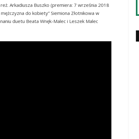
reż. Arkadiusza Buszko (premiera: 7 września 2018
ł mężczyzna do kobiety” Siemiona Złotnikowa w
onaniu duetu Beata Wnęk-Malec i Leszek Malec