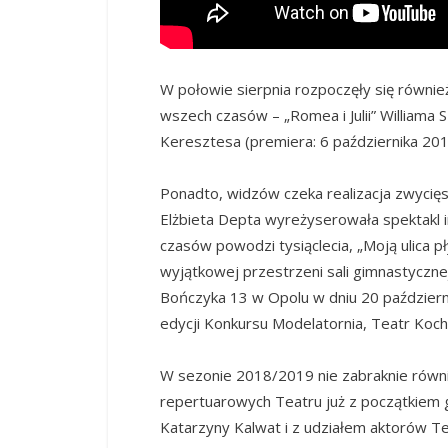
W połowie sierpnia rozpoczęły się równie
wszech czasów – „Romea i Julii” Williama S
Keresztesa (premiera: 6 października 201
Ponadto, widzów czeka realizacja zwycięs
Elżbieta Depta wyreżyserowała spektakl 
czasów powodzi tysiąclecia, „Moją ulica p
wyjątkowej przestrzeni sali gimnastyczne
Bończyka 13 w Opolu w dniu 20 październ
edycji Konkursu Modelatornia, Teatr Koch
W sezonie 2018/2019 nie zabraknie równi
repertuarowych Teatru już z początkiem gr
Katarzyny Kalwat i z udziałem aktorów 