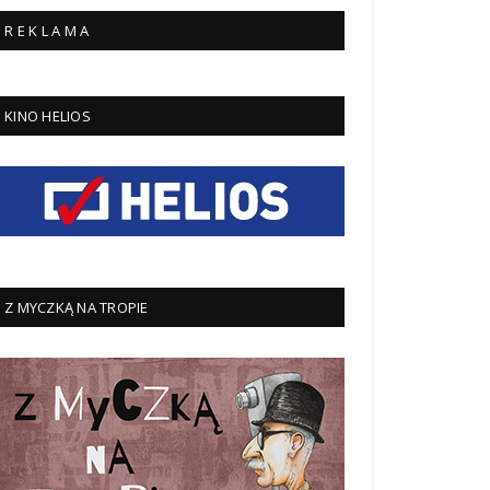
R E K L A M A
KINO HELIOS
Z MYCZKĄ NA TROPIE