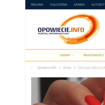
REKLAMA
OGŁOSZENIA
KARIERA
AUTORZY
GMINY
WIADOMOŚCI
»
»
/
Opowiece.info
Gminy
Dlaczego należy pok