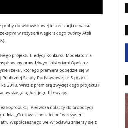
ż próby do widowiskowej inscenizacji romansu
zekspira w reżyserii węgierskiego twórcy Attili
8).
kiego projektu II edycji Konkursu Modelatornia.
inspirowany prawdziwymi historiami Opolan z
łynie rzeka”, którego premiera odbędzie się w
j Publicznej Szkoły Podstawowej nr 8 przy ul.
ika 2018. Wraz z premierą zwycięskiego projektu II
anowskiego ogłosi jego III edycję.
eż koprodukcji. Pierwsza dołączy do propozycji
udnia. „Grotowski non-fiction” w reżyserii
Teatru Współczesnego we Wrocławiu zmierzy się z