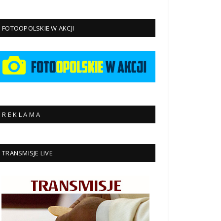
FOTOOPOLSKIE W AKCJI
R E K L A M A
TRANSMISJE LIVE