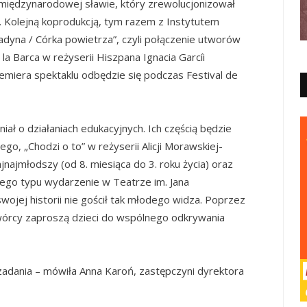
międzynarodowej sławie, który zrewolucjonizował
. Kolejną koprodukcją, tym razem z Instytutem
ladyna / Córka powietrza”, czyli połączenie utworów
la Barca w reżyserii Hiszpana Ignacia Garcíi
emiera spektaklu odbędzie się podczas Festival de
ł o działaniach edukacyjnych. Ich częścią będzie
nego, „Chodzi o to” w reżyserii Alicji Morawskiej-
najmłodszy (od 8. miesiąca do 3. roku życia) oraz
tego typu wydarzenie w Teatrze im. Jana
ojej historii nie gościł tak młodego widza. Poprzez
wórcy zaproszą dzieci do wspólnego odkrywania
zadania – mówiła Anna Karoń, zastępczyni dyrektora