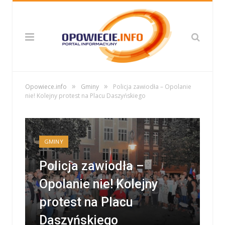
»
»
Opowiece.info
Gminy
Policja zawiodła – Opolanie
nie! Kolejny protest na Placu Daszyńskiego
GMINY
Policja zawiodła –
Opolanie nie! Kolejny
protest na Placu
Daszyńskiego