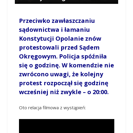
/
LESZEK MYCZKA
/
6 WRZEŚNIA 2018 / 22:13
0 COMMENTS
Przeciwko zawłaszczaniu
sądownictwa i łamaniu
Konstytucji Opolanie znów
protestowali przed Sądem
Okręgowym. Policja spóźniła
się o godzinę. W komendzie nie
zwrócono uwagi, że kolejny
protest rozpoczął się godzinę
wcześniej niż zwykle – o 20:00.
Oto relacja filmowa z wystąpień: