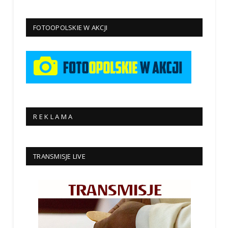
FOTOOPOLSKIE W AKCJI
R E K L A M A
TRANSMISJE LIVE