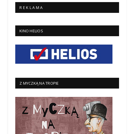
R E K L A M A
KINO HELIOS
Z MYCZKĄ NA TROPIE