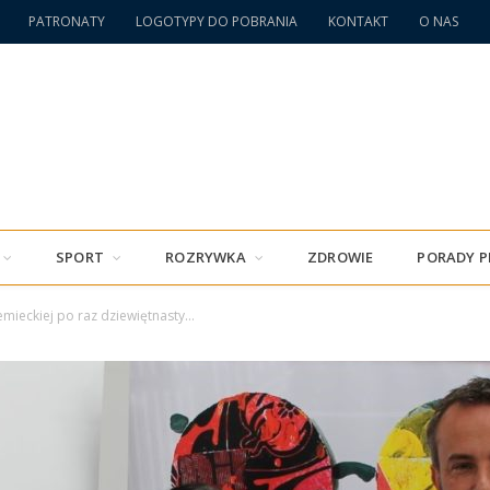
PATRONATY
LOGOTYPY DO POBRANIA
KONTAKT
O NAS
SPORT
ROZRYWKA
ZDROWIE
PORADY 
iemieckiej po raz dziewiętnasty…