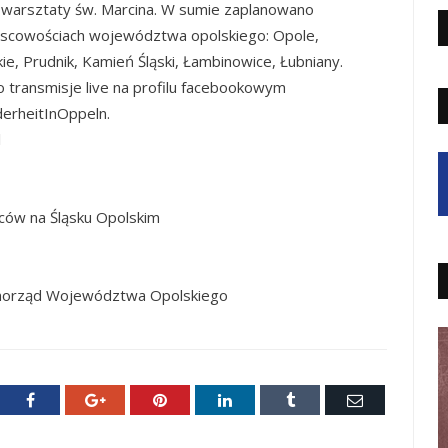
, warsztaty św. Marcina. W sumie zaplanowano
jscowościach województwa opolskiego: Opole,
e, Prudnik, Kamień Śląski, Łambinowice, Łubniany.
 transmisje live na profilu facebookowym
erheitInOppeln.
l
ców na Śląsku Opolskim
amorząd Województwa Opolskiego
ter
Facebook
Google+
Pinterest
LinkedIn
Tumblr
E-
mail