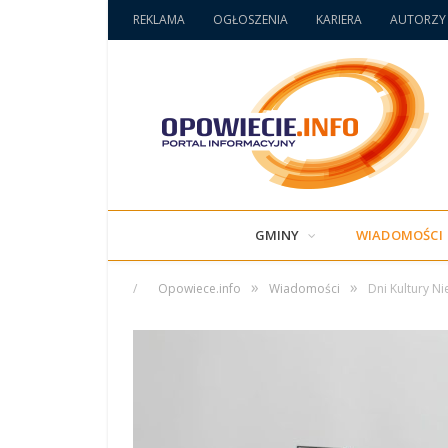
REKLAMA
OGŁOSZENIA
KARIERA
AUTORZY
GMINY
WIADOMOŚCI
»
»
/
Opowiece.info
Wiadomości
Dni Kultury N