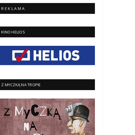
R E K L A M A
KINO HELIOS
Z MYCZKĄ NA TROPIE