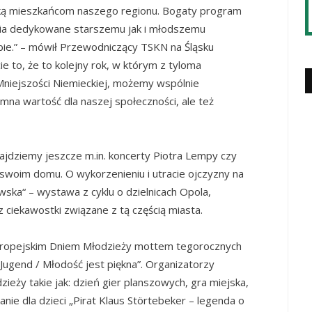
iecką mieszkańcom naszego regionu. Bogaty program
enia dedykowane starszemu jak i młodszemu
iebie.” – mówił Przewodniczący TSKN na Śląsku
ie to, że to kolejny rok, w którym z tyloma
Mniejszości Niemieckiej, możemy wspólnie
mna wartość dla naszej społeczności, ale też
ajdziemy jeszcze m.in. koncerty Piotra Lempy czy
swoim domu. O wykorzenieniu i utracie ojczyzny na
wska“ – wystawa z cyklu o dzielnicach Opola,
z ciekawostki związane z tą częścią miasta.
ropejskim Dniem Młodzieży mottem tegorocznych
e Jugend / Młodość jest piękna”. Organizatorzy
zieży takie jak: dzień gier planszowych, gra miejska,
kanie dla dzieci „Pirat Klaus Störtebeker – legenda o