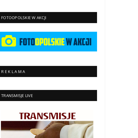
FOTOOPOLSKIE W AKCJI
R E K L A M A
TRANSMISJE LIVE