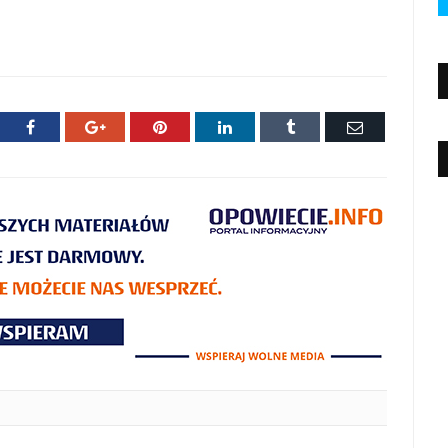
ter
Facebook
Google+
Pinterest
LinkedIn
Tumblr
E-
mail