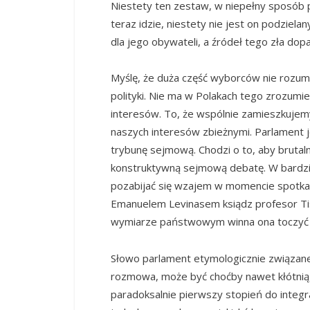
Niestety ten zestaw, w niepełny sposób 
teraz idzie, niestety nie jest on podziela
dla jego obywateli, a źródeł tego zła dopa
Myślę, że duża część wyborców nie rozum
polityki. Nie ma w Polakach tego zrozumie
interesów. To, że wspólnie zamieszkujemy
naszych interesów zbieżnymi. Parlament jes
trybunę sejmową. Chodzi o to, aby brutaln
konstruktywną sejmową debatę. W bardzie
pozabijać się wzajem w momencie spotkan
Emanuelem Levinasem ksiądz profesor Tis
wymiarze państwowym winna ona toczyć s
Słowo parlament etymologicznie związane 
rozmowa, może być choćby nawet kłótnią, bo
paradoksalnie pierwszy stopień do integra