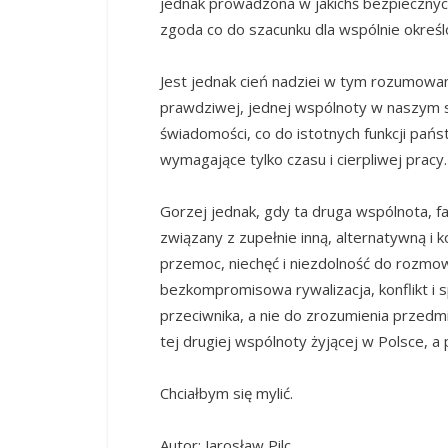
jednak prowadzona w jakichś bezpiecznych
zgoda co do szacunku dla wspólnie określo
Jest jednak cień nadziei w tym rozumowan
prawdziwej, jednej wspólnoty w naszym sp
świadomości, co do istotnych funkcji państ
wymagające tylko czasu i cierpliwej pracy.
Gorzej jednak, gdy ta druga wspólnota, fa
związany z zupełnie inną, alternatywną i ko
przemoc, niechęć i niezdolność do rozmo
bezkompromisowa rywalizacja, konflikt i 
przeciwnika, a nie do zrozumienia przedmi
tej drugiej wspólnoty żyjącej w Polsce, a p
Chciałbym się mylić.
Autor: Jarosław Pilc