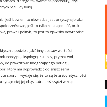
 ramach, dlatego tak ważne są procedury, czyli
nych reguł dyskusji.
iu. Jeśli bowiem to niewiedza jest przyczyną braku
ołeczeństwie, jeśli to tylko nieznajomość, brak
wa, prawa i polityki, to jest to zjawisko odwracalne,
ktycznie podziela jakiś inny zestaw wartości,
nkurencyjną aksjologią. Kult siły, prymat woli,
wy, do prawdziwie ubogacającego polilogu,
spór, który ma doprowadzić do zniszczenia
otu sporu – wydaje się, że to są te zręby etyczności
rzynajmniej jej elity, która dziś rządzi w kraju.