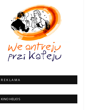
R E K L A M A
KINO HELIOS