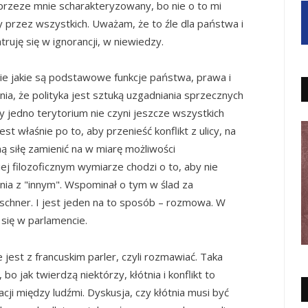
przeze mnie scharakteryzowany, bo nie o to mi
ny przez wszystkich. Uważam, że to źle dla państwa i
truję się w ignorancji, w niewiedzy.
ie jakie są podstawowe funkcje państwa, prawa i
nia, że polityka jest sztuką uzgadniania sprzecznych
 jedno terytorium nie czyni jeszcze wszystkich
t właśnie po to, aby przenieść konflikt z ulicy, na
ą siłę zamienić na w miarę możliwości
j filozoficznym wymiarze chodzi o to, aby nie
ia z "innym". Wspominał o tym w ślad za
chner. I jest jeden na to sposób – rozmowa. W
ię w parlamencie.
jest z francuskim parler, czyli rozmawiać. Taka
 jak twierdzą niektórzy, kłótnia i konflikt to
cji między ludźmi. Dyskusja, czy kłótnia musi być