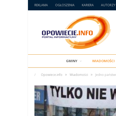
REKLAMA
OGŁOSZENIA
KARIERA
AUTORZY
GMINY
WIADOMOŚCI
»
»
/
Opowiece.info
Wiadomości
Jedno państw