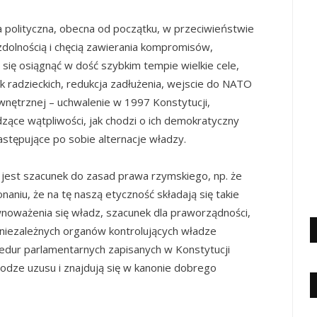
ja polityczna, obecna od początku, w przeciwieństwie
zdolnością i chęcią zawierania kompromisów,
się osiągnąć w dość szybkim tempie wielkie cele,
sk radzieckich, redukcja zadłużenia, wejscie do NATO
wewnętrznej – uchwalenie w 1997 Konstytucji,
zące wątpliwości, jak chodzi o ich demokratyczny
następujące po sobie alternacje władzy.
jest szacunek do zasad prawa rzymskiego, np. że
naniu, że na tę naszą etyczność składają się takie
równoważenia się władz, szacunek dla praworządności,
a niezależnych organów kontrolujących władze
cedur parlamentarnych zapisanych w Konstytucji
odze uzusu i znajdują się w kanonie dobrego