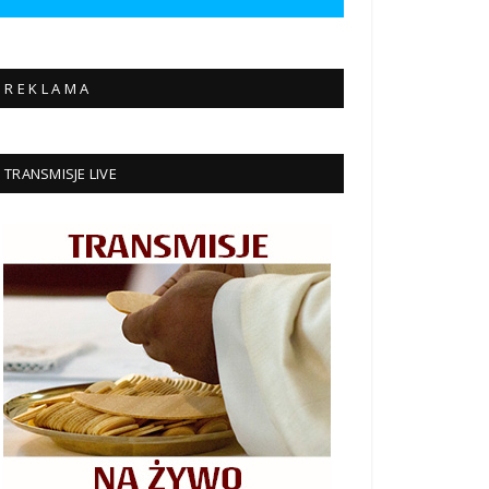
R E K L A M A
TRANSMISJE LIVE