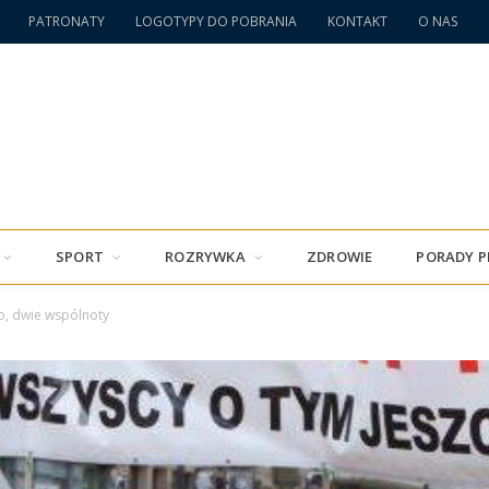
PATRONATY
LOGOTYPY DO POBRANIA
KONTAKT
O NAS
SPORT
ROZRYWKA
ZDROWIE
PORADY 
o, dwie wspólnoty