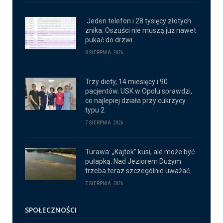
Jeden telefon i 28 tysięcy złotych
znika. Oszuści nie muszą już nawet
pukać do drzwi
8 SIERPNIA 2026
Trzy diety, 14 miesięcy i 90
pacjentów. USK w Opolu sprawdzi,
co najlepiej działa przy cukrzycy
typu 2
7 SIERPNIA 2026
Turawa: „Kajtek” kusi, ale może być
pułapką. Nad Jeziorem Dużym
trzeba teraz szczególnie uważać
7 SIERPNIA 2026
SPOŁECZNOŚCI