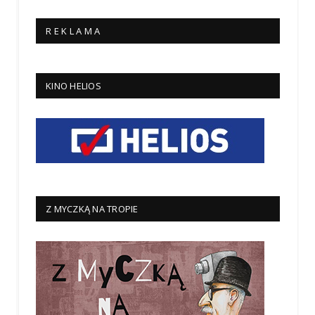
R E K L A M A
KINO HELIOS
Z MYCZKĄ NA TROPIE