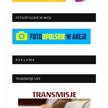
FOTOOPOLSKIE W AKCJI
R E K L A M A
TRANSMISJE LIVE