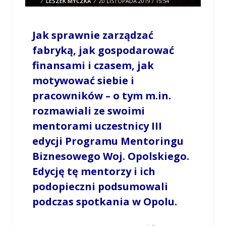
/
LESZEK MYCZKA
/
20 LISTOPADA 2019 / 15:54
0 COMMENTS
Jak sprawnie zarządzać
fabryką, jak gospodarować
finansami i czasem, jak
motywować siebie i
pracowników – o tym m.in.
rozmawiali ze swoimi
mentorami uczestnicy III
edycji Programu Mentoringu
Biznesowego Woj. Opolskiego.
Edycję tę mentorzy i ich
podopieczni podsumowali
podczas spotkania w Opolu.