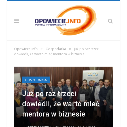
»
»
Opowiece.info
Gospodarka
Już po raz trzeci
dowiedli, że warto mieć mentora w biznesie
GOSPODARKA
Już po raz trzeci
dowiedli, że warto mieć
mentora w biznesie