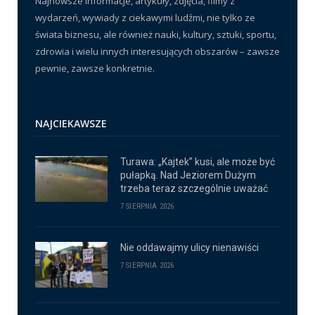
Najnowsze informacje, artykuły, zdjęcia, filmy z
wydarzeń, wywiady z ciekawymi ludźmi, nie tylko ze
świata biznesu, ale również nauki, kultury, sztuki, sportu,
zdrowia i wielu innych interesujących obszarów – zawsze
pewnie, zawsze konkretnie.
NAJCIEKAWSZE
Turawa: „Kajtek” kusi, ale może być
pułapką. Nad Jeziorem Dużym
trzeba teraz szczególnie uważać
7 SIERPNIA 2026
Nie oddawajmy ulicy nienawiści
7 SIERPNIA 2026