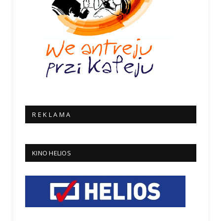
R E K L A M A
KINO HELIOS