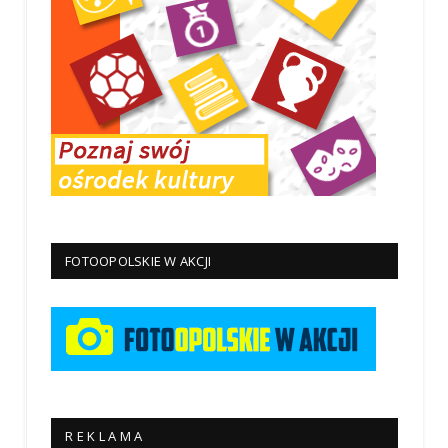
FOTOOPOLSKIE W AKCJI
R E K L A M A