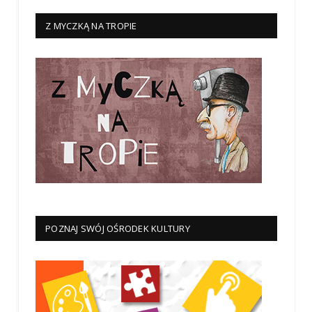
Z MYCZKĄ NA TROPIE
POZNAJ SWÓJ OŚRODEK KULTURY