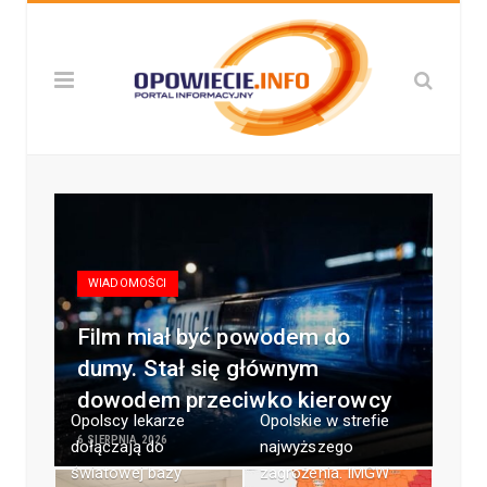
WIADOMOŚCI
Film miał być powodem do
dumy. Stał się głównym
dowodem przeciwko kierowcy
Opolscy lekarze
Opolskie w strefie
6 SIERPNIA 2026
dołączają do
najwyższego
światowej bazy
zagrożenia. IMGW