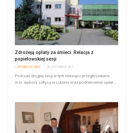
Zdrożeją opłaty za śmieci. Relacja z
popielowskiej sesji
/
OPOWIECIE.INFO
30 LISTOPADA 2017
Podczas drugiej sesji w tym miesiącu przegłosowano
m.in. wybory sołtysa w Lubieni oraz podniesienie opłat…