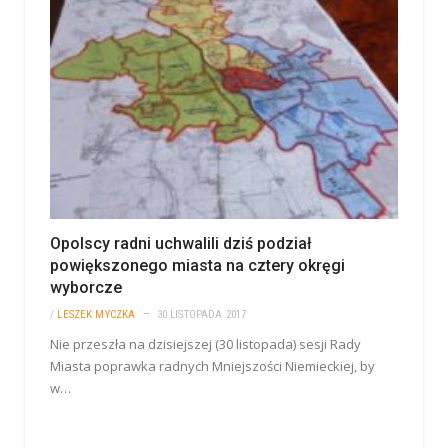
Opolscy radni uchwalili dziś podział
powiększonego miasta na cztery okręgi
wyborcze
/
LESZEK MYCZKA
30 LISTOPADA 2017
Nie przeszła na dzisiejszej (30 listopada) sesji Rady
Miasta poprawka radnych Mniejszości Niemieckiej, by
w…