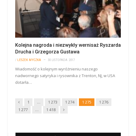
Kolejna nagroda i niezwykły wernisaż Ryszarda
Drucha i Grzegorza Gustawa
/
LESZEK MYCZKA
30 LISTOPADA 2017
Wiadomość o kolejnym wyróżnieniu naszego
nadwornego satyryka i rysownika z Trenton, NJ, w USA
dotarła…
Wstecz
1
…
1 273
1 274
1 275
1 276
Dalej
1 277
…
1 418