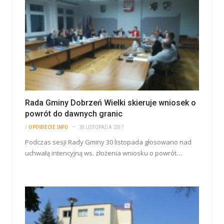
Rada Gminy Dobrzeń Wielki skieruje wniosek o
powrót do dawnych granic
/
OPOWIECIE.INFO
30 LISTOPADA 2017
Podczas sesji Rady Gminy 30 listopada głosowano nad
uchwałą intencyjną ws. złożenia wniosku o powrót…