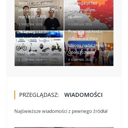
wiedzy. USK jako
ostrzega przed
pierwszy w Polsce w
ekstremalnym
rejestrze CARE
upałem
5 SIERPNIA 2026
5 SIERPNIA 2026
Hulajnoga to nie
Powódź odchodzi,
zabawka. A rodzice
odbudowa trwa.
nie mają pilota do
Miliony nadal płyną na
rozsądku
Opolszczyznę
5 SIERPNIA 2026
4 SIERPNIA 2026
PRZEGLĄDASZ:
WIADOMOŚCI
Najświeższe wiadomości z pewnego źródła!