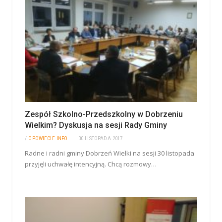
Zespół Szkolno-Przedszkolny w Dobrzeniu
Wielkim? Dyskusja na sesji Rady Gminy
/
OPOWIECIE.INFO
30 LISTOPADA 2017
Radne i radni gminy Dobrzeń Wielki na sesji 30 listopada
przyjęli uchwałę intencyjną. Chcą rozmowy…