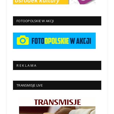
FOTOOPOLSKIE W AKCJI
R E K L A M A
TRANSMISJE LIVE