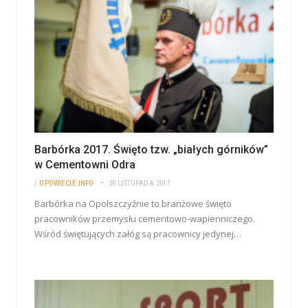
Barbórka 2017. Święto tzw. „białych górników”
w Cementowni Odra
/
OPOWIECIE.INFO
30 LISTOPADA 2017
Barbórka na Opolszczyźnie to branżowe święto
pracowników przemysłu cementowo-wapienniczego.
Wśród świętujących załóg są pracownicy jedynej…