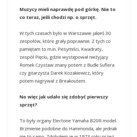
Muzycy mieli naprawdę pod górkę. Nie to
co teraz, jeśli chodzi np. o sprzęt.
W tych czasach było w Warszawie jakieś 30
zespołów, które grały poprawnie. Z tych co
pamiętam to m.in. Pesymiści, Kwadraty,
zespół Pięciu, gdzie występował nieżyjący
Romek Czystaw znany potem z Budki Suflera
czy gitarzysta Darek Kozakiewicz, który
potem nagrywał z Breakoutem.
No więc jak udało się zdobyć pierwszy
sprzęt?
To były organy Electone Yamaha B20R model.
Brzmienie podobne do Hammonda, ale jednak
nie to samo. Zdobyłem je w 1973 roku przez