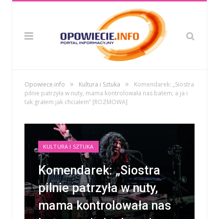
»
»
Opowiece.info
Kultura i Sztuka
Komendarek: „Siostra
pilnie patrzyła w nuty, mama kontrolowała nas batem, a ja i
tak grałem jak chciałem” [ROZMOWA]
KULTURA I SZTUKA
Komendarek: „Siostra
pilnie patrzyła w nuty,
mama kontrolowała nas