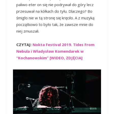
paliwo eter on się nie podrywał do góry lecz
przesuwał na kółkach do tyłu. Dlaczego? Bo
śmigło nie w tą stronę się kręciło. A z muzyką
początkowo to było tak, że zawsze mnie do
niej zmuszali.
CZYTAJ:
Nokta Festival 2019. Tides From
Nebula i Władysław Komendarek w
“Kochanowskim” [WIDEO, ZDJĘCIA]