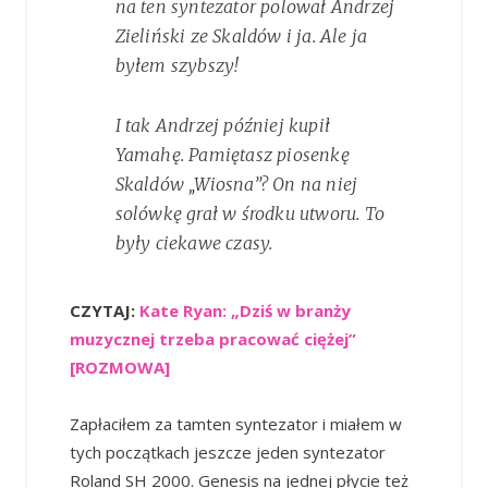
na ten syntezator polował Andrzej
Zieliński ze Skaldów i ja. Ale ja
byłem szybszy!
I tak Andrzej później kupił
Yamahę. Pamiętasz piosenkę
Skaldów „Wiosna”? On na niej
solówkę grał w środku utworu. To
były ciekawe czasy.
CZYTAJ:
Kate Ryan: „Dziś w branży
muzycznej trzeba pracować ciężej”
[ROZMOWA]
Zapłaciłem za tamten syntezator i miałem w
tych początkach jeszcze jeden syntezator
Roland SH 2000. Genesis na jednej płycie też