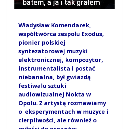
batem, a ja i tak grałem
jak chciałem”
[ROZMOWA]
Władysław Komendarek,
współtwórca zespołu Exodus,
/
ANNA KONOPKA
/
30 SIERPNIA 2019 / 09:45
pionier polskiej
0 COMMENTS
syntezatorowej muzyki
elektronicznej, kompozytor,
instrumentalista i postać
niebanalna, był gwiazdą
festiwalu sztuki
audiowizualnej Nokta w
Opolu. Z artystą rozmawiamy
o eksperymentach w muzyce i
cierpliwości, ale również o
miłości do organów