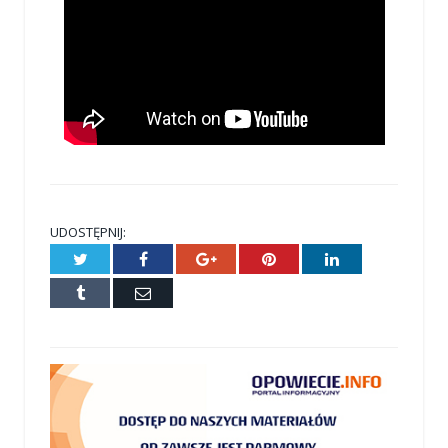
UDOSTĘPNIJ:
Twitter
Facebook
Google+
Pinterest
LinkedIn
Tumblr
E-
mail