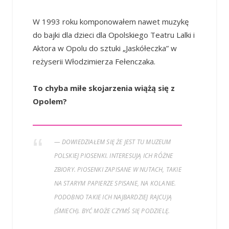
W 1993 roku komponowałem nawet muzykę
do bajki dla dzieci dla Opolskiego Teatru Lalki i
Aktora w Opolu do sztuki „Jaskółeczka” w
reżyserii Włodzimierza Fełenczaka.
To chyba miłe skojarzenia wiążą się z
Opolem?
DOWIEDZIAŁEM SIĘ ŻE JEST TU MUZEUM
POLSKIEJ PIOSENKI. INTERESUJĄ ICH RÓŻNE
ZBIORY. PIOSENKI ZAPISANE W NUTACH, TAKIE
NA STARYM PAPIERZE SPISANE, NA KOLANIE.
PODOBNO TAKIE ICH NAJBARDZIEJ RAJCUJĄ
(ŚMIECH). BYĆ MOŻE CZYMŚ SIĘ PODZIELĘ.