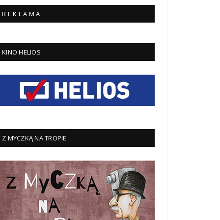
R E K L A M A
KINO HELIOS
Z MYCZKĄ NA TROPIE