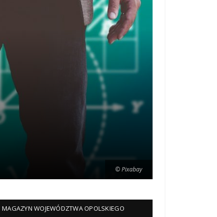
© Pixabay
© Pixabay
MAGAZYN WOJEWÓDZTWA OPOLSKIEGO