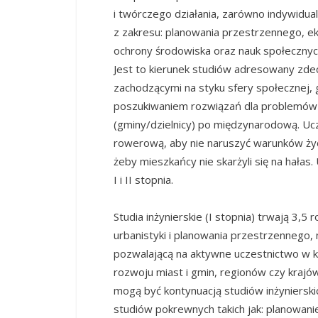
i twórczego działania, zarówno indywidualn
z zakresu: planowania przestrzennego, eko
ochrony środowiska oraz nauk społecznyc
Jest to kierunek studiów adresowany zd
zachodzącymi na styku sfery społecznej, 
poszukiwaniem rozwiązań dla problemów z
(gminy/dzielnicy) po międzynarodową. Ucz
rowerową, aby nie naruszyć warunków życi
żeby mieszkańcy nie skarżyli się na hała
I i II stopnia.
Studia inżynierskie (I stopnia) trwają 3,5
urbanistyki i planowania przestrzennego,
pozwalającą na aktywne uczestnictwo w ko
rozwoju miast i gmin, regionów czy krajów.
mogą być kontynuacją studiów inżyniersk
studiów pokrewnych takich jak: planowanie