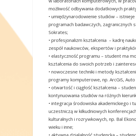
w laboratoriach komputerowych, w pracown
możliwość odbywania dodatkowych praktyk
• umiędzynarodowienie studiów – istnie
programach badawczych, zagranicznych s
Sokrates;
• profesjonalizm kształcenia – kadrę na
zespół naukowców, ekspertów i praktykó
• elastyczność programu – student ma m
kształcenia do swoich potrzeb i zaintere
• nowoczesne techniki i metody kształcen
programy komputerowe, np. ArcGiS, Auto
• otwartość i ciągłość kształcenia – stud
kontynuowania studiów na różnych kierunka
• integracja środowiska akademickiego i t
uczestniczą w kilkudniowych konferencjac
kulturalnych i rozrywkowych, np. Bal Ekon
wieku i inne;
• aktywna działalność studencka – stude