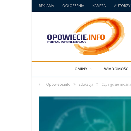
REKLAMA
OGŁOSZENIA
KARIERA
AUTORZY
GMINY
WIADOMOŚCI
»
»
/
Opowiece.info
Edukacja
Czy i gdzie można 