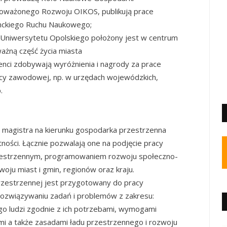
oważonego Rozwoju OIKOS, publikują prace
nckiego Ruchu Naukowego;
 Uniwersytetu Opolskiego położony jest w centrum
ważną część życia miasta
enci zdobywają wyróżnienia i nagrody za prace
acy zawodowej, np. w urzędach wojewódzkich,
.
ub magistra na kierunku gospodarka przestrzenna
ności. Łącznie pozwalają one na podjęcie pracy
zestrzennym, programowaniem rozwoju społeczno-
oju miast i gmin, regionów oraz kraju.
rzestrzennej jest przygotowany do pracy
rozwiązywaniu zadań i problemów z zakresu:
go ludzi zgodnie z ich potrzebami, wymogami
ymi a także zasadami ładu przestrzennego i rozwoju