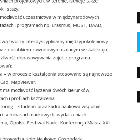
iach projektowych, w terenie, istnieje także
 i staży;
je możliwość uczestnictwa w międzynarodowych
tażach i programach np. Erasmus, MOST, DAAD,
ukową tworzy interdyscyplinarny międzypokoleniowy
w z dorobkiem zawodowym uznanym w skali kraju;
ożliwość dopasowywania zajęć z programu
sowań;
ia – w procesie kształcenia stosowane są najnowsze
 Cad, MapViewer;
ent ma możliwość łączenia dwóch kierunków,
ch i profilach kształcenia;
utoring – studenci oraz kadra naukowa wspólnie
h i seminariach naukowych, wydarzeniach
oma, Opolski Festiwal Nauki, Konferencja Miasta XXI
nci prowadzą Koło Naukowe Gospodarki