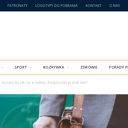
PATRONATY
LOGOTYPY DO POBRANIA
KONTAKT
O NAS
SPORT
ROZRYWKA
ZDROWIE
PORADY 
się nauczyć jak żyć w ładnej i bezpiecznej przestrzeni?