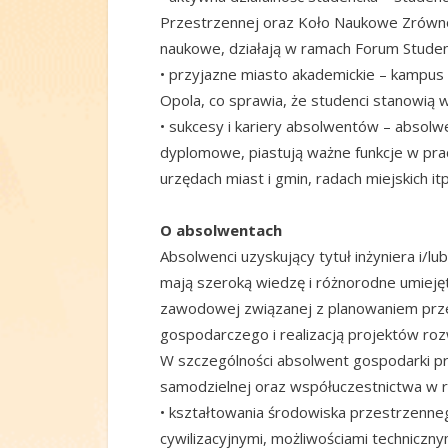
Przestrzennej oraz Koło Naukowe Zrówn
naukowe, działają w ramach Forum Stude
• przyjazne miasto akademickie – kampus
Opola, co sprawia, że studenci stanowią 
• sukcesy i kariery absolwentów – absolw
dyplomowe, piastują ważne funkcje w pr
urzędach miast i gmin, radach miejskich itp
O absolwentach
Absolwenci uzyskujący tytuł inżyniera i/l
mają szeroką wiedzę i różnorodne umiejęt
zawodowej związanej z planowaniem pr
gospodarczego i realizacją projektów rozw
W szczególności absolwent gospodarki p
samodzielnej oraz współuczestnictwa w 
• kształtowania środowiska przestrzenne
cywilizacyjnymi, możliwościami techniczn