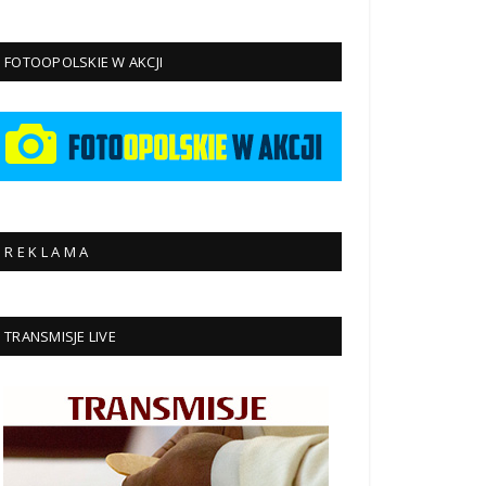
FOTOOPOLSKIE W AKCJI
R E K L A M A
TRANSMISJE LIVE