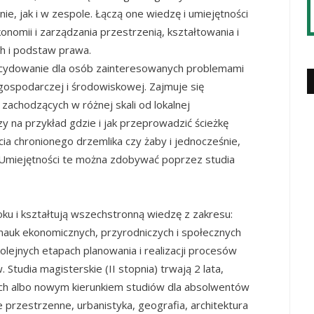
ie, jak i w zespole. Łączą one wiedzę i umiejętności
nomii i zarządzania przestrzenią, kształtowania i
h i podstaw prawa.
ecydowanie dla osób zainteresowanych problemami
gospodarczej i środowiskowej. Zajmuje się
achodzących w różnej skali od lokalnej
y na przykład gdzie i jak przeprowadzić ścieżkę
a chronionego drzemlika czy żaby i jednocześnie,
s. Umiejętności te można zdobywać poprzez studia
 roku i kształtują wszechstronną wiedzę z zakresu:
 nauk ekonomicznych, przyrodniczych i społecznych
lejnych etapach planowania i realizacji procesów
 Studia magisterskie (II stopnia) trwają 2 lata,
ich albo nowym kierunkiem studiów dla absolwentów
 przestrzenne, urbanistyka, geografia, architektura