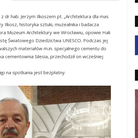
 dr hab. Jerzym Ilkoszem pt. „Architektura dla mas
zy Ilkosz, historyka sztuki, muzealnika i badacza
ktora Muzeum Architektury we Wrocławiu, opowie Hali
a listę Światowego Dziedzictwa UNESCO. Podczas jej
walszych materiałów m.in. specjalnego cementu do
ka cementownia Silesia, przechodził on wcześniej
ęp na spotkania jest bezpłatny.