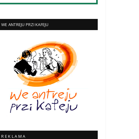
WE ANTREJU PRZI KAFEJU
R E K L A M A