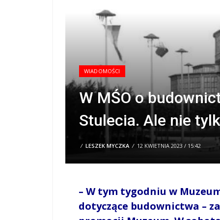
WIADOMOŚCI
W MŚO o budownictw
Stulecia. Ale nie tyl
/
LESZEK MYCZKA
/
12 KWIETNIA 2023 / 15:42
– W tym tygodniu w Muzeum
dotyczące budownictwa – za