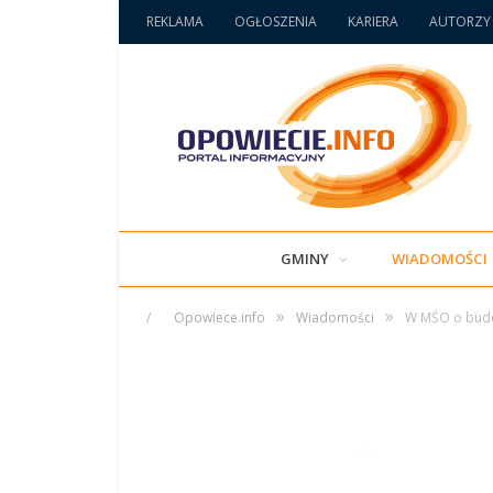
REKLAMA
OGŁOSZENIA
KARIERA
AUTORZY
GMINY
WIADOMOŚCI
»
»
/
Opowiece.info
Wiadomości
W MŚO o budow