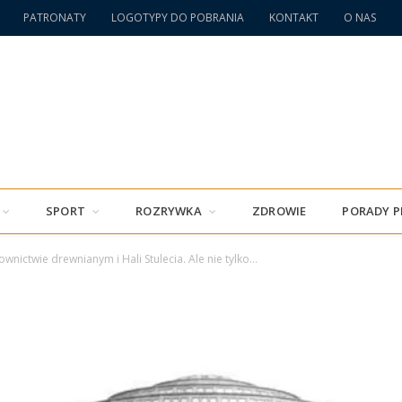
PATRONATY
LOGOTYPY DO POBRANIA
KONTAKT
O NAS
SPORT
ROZRYWKA
ZDROWIE
PORADY 
nictwie drewnianym i Hali Stulecia. Ale nie tylko…