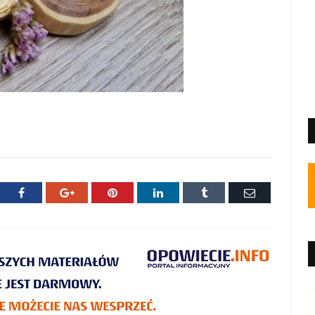
ter
Facebook
Google+
Pinterest
LinkedIn
Tumblr
E-
mail