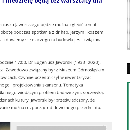
i niedzielę będą też warsztaty dla
eniusza Jaworskiego będzie można zgłębić temat
sobotę podczas spotkania z dr hab. Jerzym Ilkoszem
ia i dowiemy się dlaczego ta budowla jest związana
odzinie 17:00. Dr Eugeniusz Jaworski (1933–2020),
awca. Zawodowo związany był z Muzeum Górnośląskim
wicach. Czynnie uczestniczył w inwentaryzacji
nego i projektowaniu skansenu. Tematyka
 dla niego wiodącym profilem badawczym, soczewką,
dzinach kultury. Jaworski był przeświadczony, że
znawanie można rozpocząć od dowolnego przedmiotu.