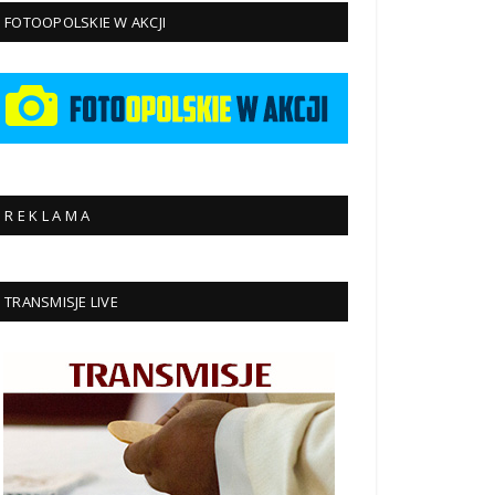
FOTOOPOLSKIE W AKCJI
R E K L A M A
TRANSMISJE LIVE