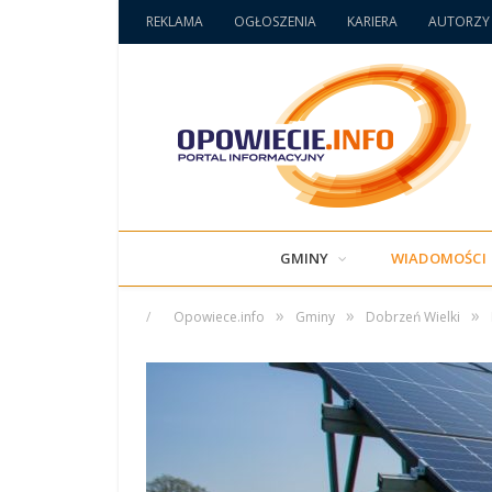
REKLAMA
OGŁOSZENIA
KARIERA
AUTORZY
GMINY
WIADOMOŚCI
»
»
»
/
Opowiece.info
Gminy
Dobrzeń Wielki