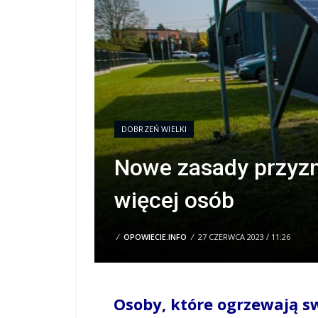
DOBRZEŃ WIELKI
Nowe zasady przyzn
więcej osób
/
OPOWIECIE.INFO
/
27 CZERWCA 2023 / 11:26
Osoby, które ogrzewają s