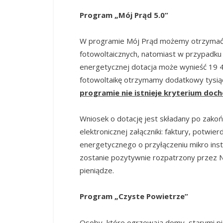
Program „Mój Prąd 5.0”
W programie Mój Prąd możemy otrzymać 6 
fotowoltaicznych, natomiast w przypadku
energetycznej dotacja może wynieść 19 40
fotowoltaikę otrzymamy dodatkowy tysią
programie nie istnieje kryterium doc
Wniosek o dotację jest składany po zakoń
elektronicznej załączniki: faktury, potwie
energetycznego o przyłączeniu mikro instal
zostanie pozytywnie rozpatrzony przez N
pieniądze.
Program „Czyste Powietrze”
Osoby, które ogrzewają domy, starymi pie