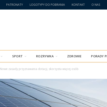
PATRONATY
LOGOTYPY DO POBRANIA
KONTAKT
O NAS
SPORT
ROZRYWKA
ZDROWIE
PORADY 
Nowe zasady przyznawania dotacji, skorzysta więcej osób