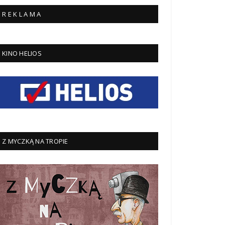
R E K L A M A
KINO HELIOS
Z MYCZKĄ NA TROPIE