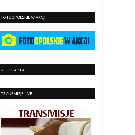
FOTOOPOLSKIE W AKCJI
R E K L A M A
TRANSMISJE LIVE