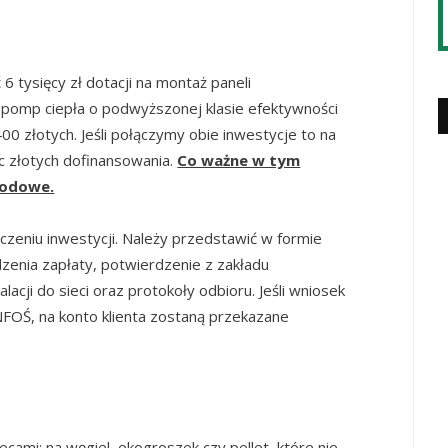
tysięcy zł dotacji na montaż paneli
 pomp ciepła o podwyższonej klasie efektywności
0 złotych. Jeśli połączymy obie inwestycje to na
c złotych dofinansowania.
Co ważne w tym
hodowe.
czeniu inwestycji. Należy przedstawić w formie
rdzenia zapłaty, potwierdzenie z zakładu
acji do sieci oraz protokoły odbioru. Jeśli wniosek
FOŚ, na konto klienta zostaną przekazane
cami: na węgiel, ekogroszek czy pellet, które nie