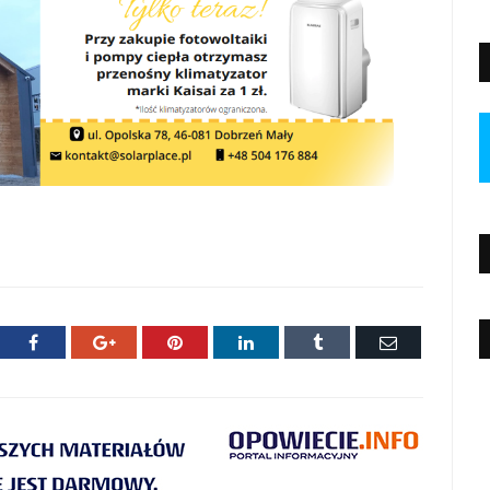
ter
Facebook
Google+
Pinterest
LinkedIn
Tumblr
E-
mail