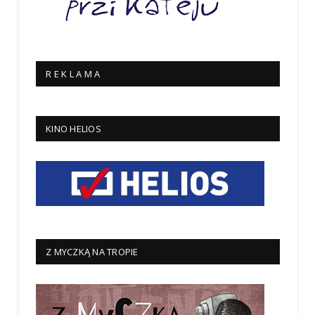
R E K L A M A
KINO HELIOS
Z MYCZKĄ NA TROPIE