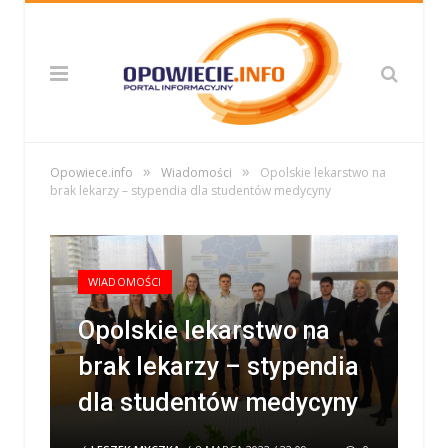
»
»
Opowiece.info
Wiadomości
Opolskie lekarstwo na
brak lekarzy – stypendia dla studentów medycyny
WIADOMOŚCI
Opolskie lekarstwo na
brak lekarzy – stypendia
dla studentów medycyny