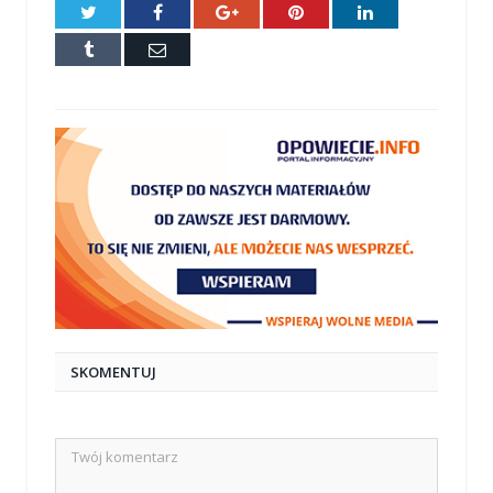
Twitter
Facebook
Google+
Pinterest
LinkedIn
Tumblr
E-
mail
SKOMENTUJ