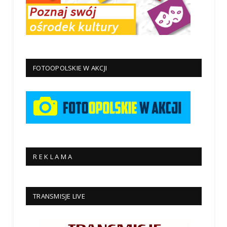
FOTOOPOLSKIE W AKCJI
R E K L A M A
TRANSMISJE LIVE