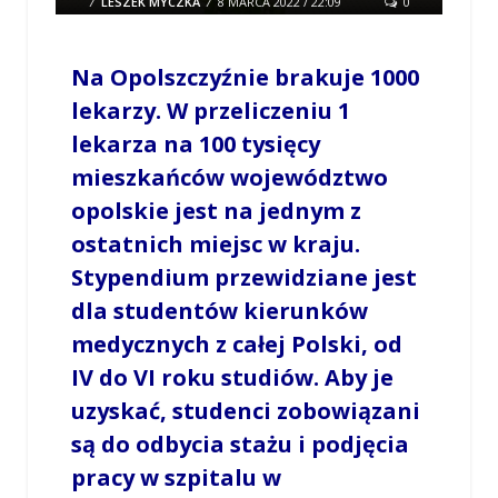
/
LESZEK MYCZKA
/
8 MARCA 2022 / 22:09
0
COMMENTS
Na Opolszczyźnie brakuje 1000
lekarzy. W przeliczeniu 1
lekarza na 100 tysięcy
mieszkańców województwo
opolskie jest na jednym z
ostatnich miejsc w kraju.
Stypendium przewidziane jest
dla studentów kierunków
medycznych z całej Polski, od
IV do VI roku studiów. Aby je
uzyskać, studenci zobowiązani
są do odbycia stażu i podjęcia
pracy w szpitalu w