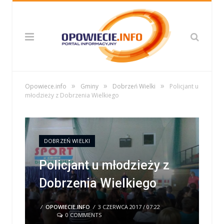
»
»
»
Opowiece.info
Gminy
Dobrzeń Wielki
Policjant u
młodzieży z Dobrzenia Wielkiego
DOBRZEŃ WIELKI
Policjant u młodzieży z
Dobrzenia Wielkiego
/
OPOWIECIE.INFO
/
3 CZERWCA 2017 / 07:22
0 COMMENTS