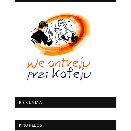
R E K L A M A
KINO HELIOS