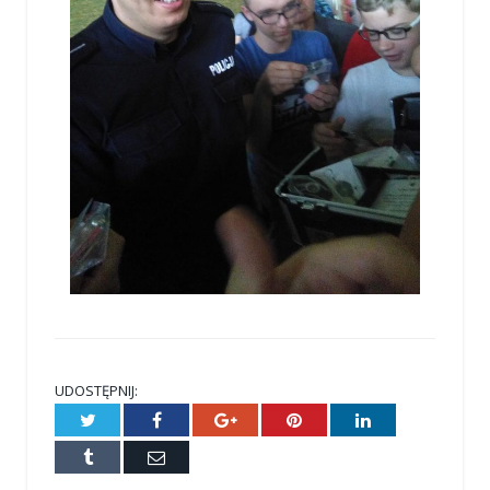
UDOSTĘPNIJ:
Twitter
Facebook
Google+
Pinterest
LinkedIn
Tumblr
E-
mail