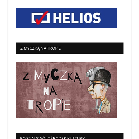
Z MYCZKĄ NA TROPIE
POZNAJ SWÓJ OŚRODEK KULTURY