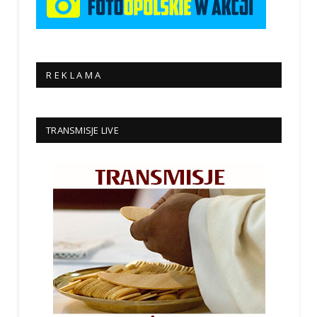
R E K L A M A
TRANSMISJE LIVE