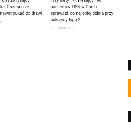
fon i 28 tysięcy
Trzy diety, 14 miesięcy i 90
ika. Oszuści nie
pacjentów. USK w Opolu
 nawet pukać do drzwi
sprawdzi, co najlepiej działa przy
cukrzycy typu 2
26
7 SIERPNIA 2026