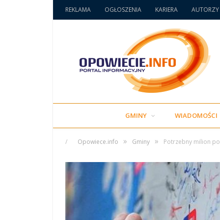
REKLAMA
OGŁOSZENIA
KARIERA
AUTORZY
GMINY
WIADOMOŚCI
»
»
/
Opowiece.info
Gminy
Potrzebny milion po