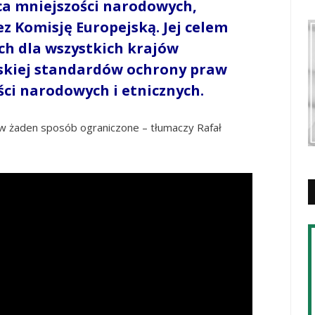
ąca mniejszości narodowych,
z Komisję Europejską. Jej celem
h dla wszystkich krajów
jskiej standardów ochrony praw
ci narodowych i etnicznych.
 w żaden sposób ograniczone – tłumaczy Rafał