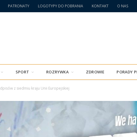
PATRONATY
LOGOTYPY DO POBRANIA
KONTAKT
O NAS
SPORT
ROZRYWKA
ZDROWIE
PORADY 
dpisów z siedmiu kraju Unii Europejskiej