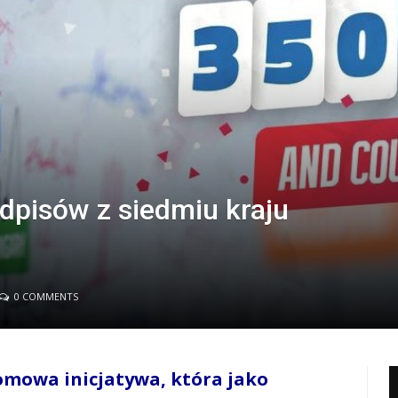
dpisów z siedmiu kraju
0 COMMENTS
łomowa inicjatywa, która jako