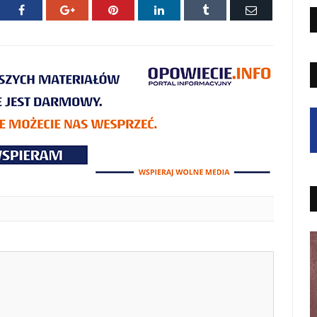
ter
Facebook
Google+
Pinterest
LinkedIn
Tumblr
E-
mail