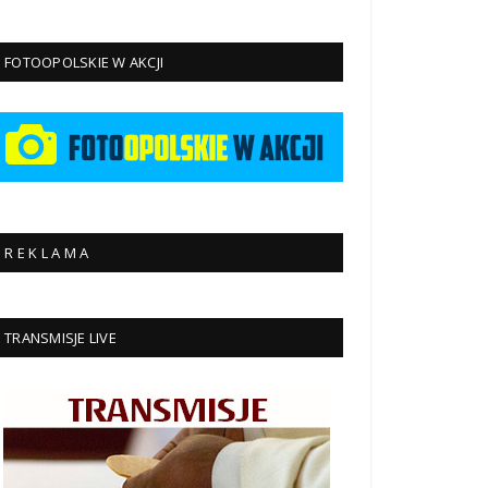
FOTOOPOLSKIE W AKCJI
R E K L A M A
TRANSMISJE LIVE