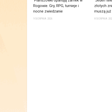
Planszówki opanują zamek w
Jeden tele
Rogowie. Gry, RPG, turnieje i
złotych zn
nocne zwiedzanie
muszą już
9 SIERPNIA 2026
8 SIERPNIA 20