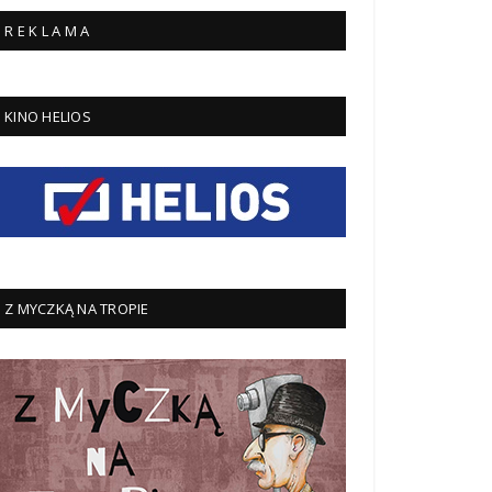
R E K L A M A
KINO HELIOS
Z MYCZKĄ NA TROPIE