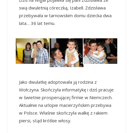
Dziś na Wigilii pojawiła się pani Zdzisława ze
swą dwuletnią córeczką, Izabell. Zdzisława
przebywała w tarnowskim domu dziecka dwa
lata… 36 lat temu.
Jako dwulatkę adoptowała ją rodzina z
Wołczyna. Skończyła informatykę i dziś pracuje
w świetnie prosperującej firmie w Niemczech.
Aktualnie na urlopie macierzyńskim przebywa
w Polsce. Właśnie skończyła walkę z rakiem
piersi, stąd krótkie włosy.