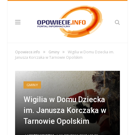
»
»
Opowiece.info
Gminy
Wigilia w Domu Dziecka im.
Janusza Korczaka w Tarnowie Opolskim
GMINY
Wigilia w Domu Dziecka
im. Janusza Korczaka w
Tarnowie Opolskim