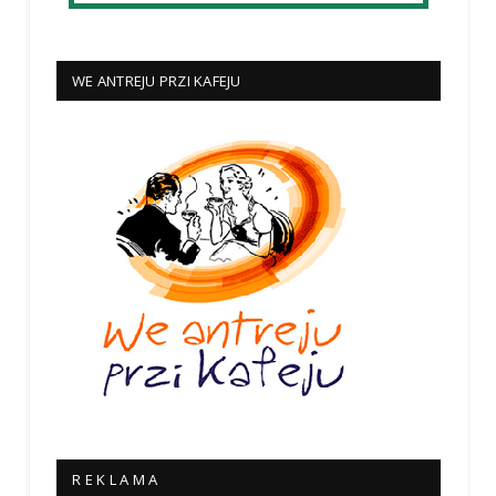
WE ANTREJU PRZI KAFEJU
R E K L A M A