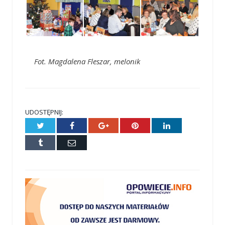
Fot. Magdalena Fleszar, melonik
UDOSTĘPNIJ:
Twitter
Facebook
Google+
Pinterest
LinkedIn
Tumblr
E-
mail