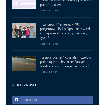
znika. Oszuści nie muszą już nawet
pukać do drzwi
8 SIERPNIA 2026
Trzy diety, 14 miesięcy i 90
pacjentów. USK w Opolu sprawdzi,
co najlepiej działa przy cukrzycy
typu 2
7 SIERPNIA 2026
Turawa: „Kajtek” kusi, ale może być
pułapką. Nad Jeziorem Dużym
trzeba teraz szczególnie uważać
7 SIERPNIA 2026
SPOŁECZNOŚCI
Facebook