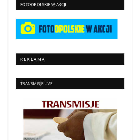
FOTOOPOLSKIE W AKCJI
R E K L A M A
TRANSMISJE LIVE