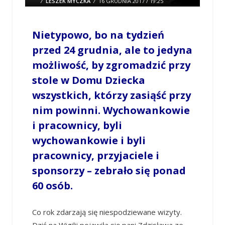
/
LESZEK MYCZKA
/
16 GRUDNIA 2017 / 19:25
0 COMMENTS
Nietypowo, bo na tydzień
przed 24 grudnia, ale to jedyna
możliwość, by zgromadzić przy
stole w Domu Dziecka
wszystkich, którzy zasiąść przy
nim powinni. Wychowankowie
i pracownicy, byli
wychowankowie i byli
pracownicy, przyjaciele i
sponsorzy – zebrało się ponad
60 osób.
Co rok zdarzają się niespodziewane wizyty.