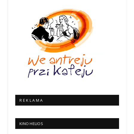
R E K L A M A
KINO HELIOS