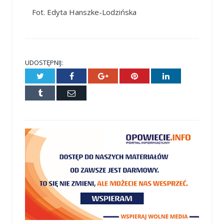
Fot. Edyta Hanszke-Lodzińska
UDOSTĘPNIJ:
Twitter
Facebook
Google+
Pinterest
LinkedIn
Tumblr
E-
mail