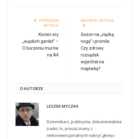
POPRZEDNI
NASTĘPNY ARTYKUŁ
ARTYKUŁ
Koniec ery
Sezon na „ciężką
„wąskich gardeł” –
nogę” i promile.
O burzeniu murów
Czy zdrowy
na A4
rozsądek
wyjechał na
majówkę?
O AUTORZE
LESZEK MYCZKA
Dziennikarz, publicysta, dokumentalista
(radio, tv, prasa) znany z
niekonwencjonalnych nakryć głowy i