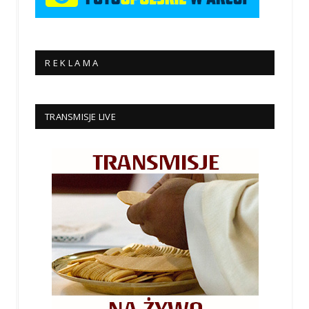
R E K L A M A
TRANSMISJE LIVE