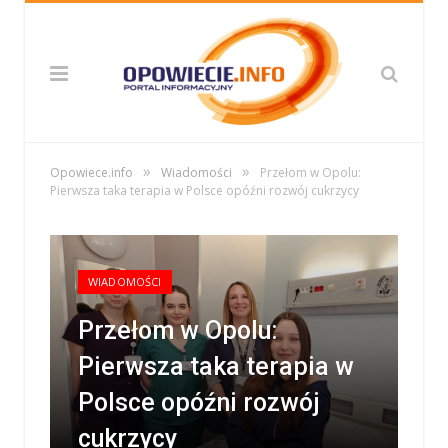
»
»
Opowiece.info
Wiadomości
Przełom w Opolu:
Pierwsza taka terapia w Polsce opóźni rozwój cukrzycy
WIADOMOŚCI
Przełom w Opolu:
Pierwsza taka terapia w
Polsce opóźni rozwój
cukrzycy