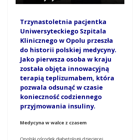
/
LESZEK MYCZKA
/
27 KWIETNIA 2026 / 14:37
0 COMMENTS
Trzynastoletnia pacjentka
Uniwersyteckiego Szpitala
Klinicznego w Opolu przeszła
do historii polskiej medycyny.
Jako pierwsza osoba w kraju
została objęta innowacyjną
terapią teplizumabem, która
pozwala odsunąć w czasie
konieczność codziennego
przyjmowania insuliny.
Medycyna w walce z czasem
Opolski ośrodek diabetologii dziecięcej,