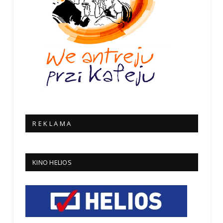
R E K L A M A
KINO HELIOS