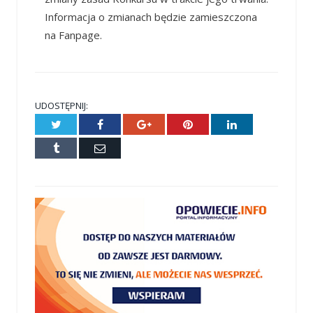
Informacja o zmianach będzie zamieszczona
na Fanpage.
UDOSTĘPNIJ:
Twitter
Facebook
Google+
Pinterest
LinkedIn
Tumblr
E-
mail