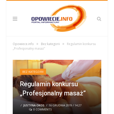
»
»
Opowiece.info
Bez kategorii
Regulamin konkursu
„Profesjonalny masaż”
BEZ KATEGORII
Regulamin konkursu
„Profesjonalny masaż”
/
JUSTYNA OKOS
/
16 GRUDNIA 2019 / 14:27
0 COMMENTS