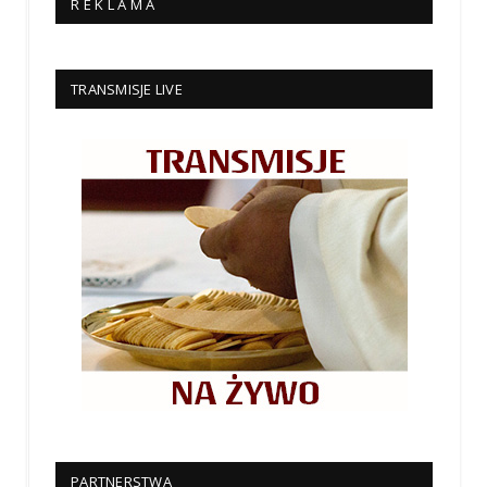
R E K L A M A
TRANSMISJE LIVE
PARTNERSTWA