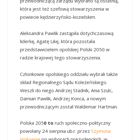
przewodniczącą zarządu wybrano tą ostatnią,
która jest też szefową stowarzyszenia w
powiecie kędzierzyńsko-kozielskim.
Aleksandra Pawlik zastąpiła dotychczasową
liderkę, Agatę Likę, która pozostała
przedstawicielem opolskiej Polski 2050 w
radzie krajowej tego stowarzyszenia.
Członkowie opolskiego oddziału wybrali także
skład Regionalnego Sądu Koleżeńskiego.
Weszli do niego Andrzej Stadnik, Ania Szulc,
Damian Pawlik, Andrzej Konca, a nowym
przewodniczącym został Waldemar Hartman.
Polska 205
0 to
ruch społeczno-polityczny
powołany 24 sierpnia ub.r. przez
Szymona
Hołownię
po wyborach prezydenckich, w