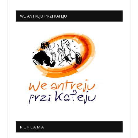
WE ANTREJU PRZI KAFEJU
R E K L A M A