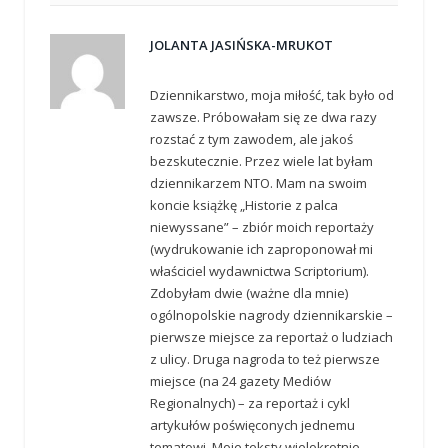
JOLANTA JASIŃSKA-MRUKOT
Dziennikarstwo, moja miłość, tak było od
zawsze. Próbowałam się ze dwa razy
rozstać z tym zawodem, ale jakoś
bezskutecznie. Przez wiele lat byłam
dziennikarzem NTO. Mam na swoim
koncie książkę „Historie z palca
niewyssane” – zbiór moich reportaży
(wydrukowanie ich zaproponował mi
właściciel wydawnictwa Scriptorium).
Zdobyłam dwie (ważne dla mnie)
ogólnopolskie nagrody dziennikarskie –
pierwsze miejsce za reportaż o ludziach
z ulicy. Druga nagroda to też pierwsze
miejsce (na 24 gazety Mediów
Regionalnych) – za reportaż i cykl
artykułów poświęconych jednemu
tematowi. Moje teksty wielokrotnie