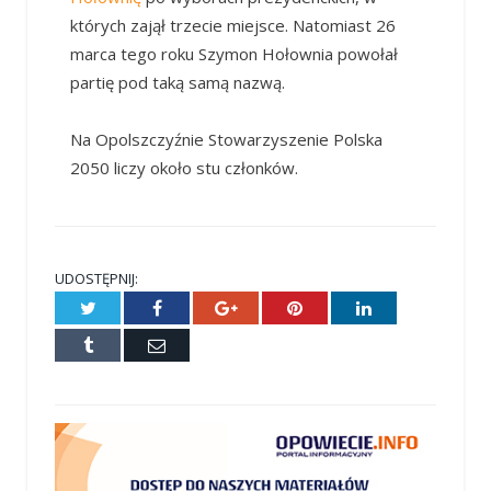
których zajął trzecie miejsce. Natomiast 26
marca tego roku Szymon Hołownia powołał
partię pod taką samą nazwą.
Na Opolszczyźnie Stowarzyszenie Polska
2050 liczy około stu członków.
UDOSTĘPNIJ:
Twitter
Facebook
Google+
Pinterest
LinkedIn
Tumblr
E-
mail