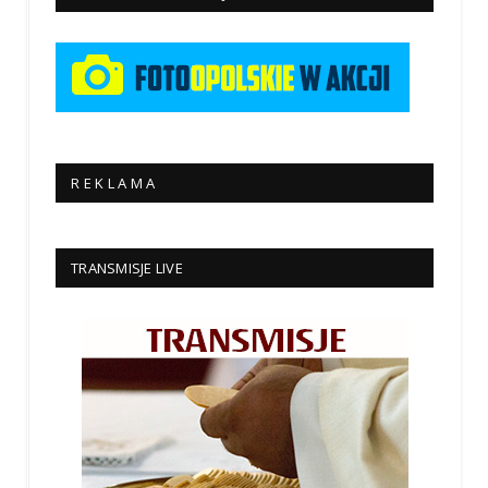
R E K L A M A
TRANSMISJE LIVE