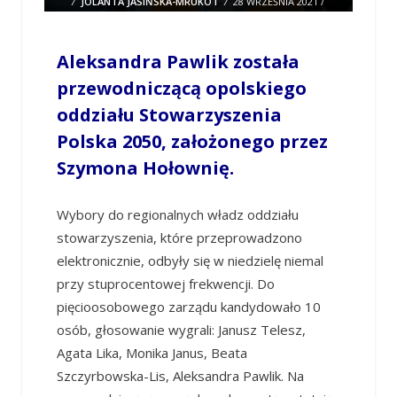
/
JOLANTA JASIŃSKA-MRUKOT
/
28 WRZEŚNIA 2021 /
22:10
0 COMMENTS
Aleksandra Pawlik została
przewodniczącą opolskiego
oddziału Stowarzyszenia
Polska 2050, założonego przez
Szymona Hołownię.
Wybory do regionalnych władz oddziału
stowarzyszenia, które przeprowadzono
elektronicznie, odbyły się w niedzielę niemal
przy stuprocentowej frekwencji. Do
pięcioosobowego zarządu kandydowało 10
osób, głosowanie wygrali: Janusz Telesz,
Agata Lika, Monika Janus, Beata
Szczyrbowska-Lis, Aleksandra Pawlik. Na