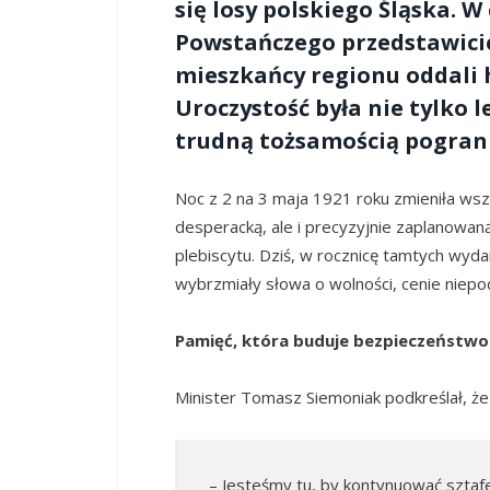
się losy polskiego Śląska. 
Powstańczego przedstawicie
mieszkańcy regionu oddali 
Uroczystość była nie tylko le
trudną tożsamością pograni
Noc z 2 na 3 maja 1921 roku zmieniła wsz
desperacką, ale i precyzyjnie zaplanowaną
plebiscytu. Dziś, w rocznicę tamtych wy
wybrzmiały słowa o wolności, cenie niepod
Pamięć, która buduje bezpieczeństwo
Minister Tomasz Siemoniak podkreślał, 
– Jesteśmy tu, by kontynuować sztafe