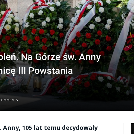
oleń. Na Górze św. Anny
icę III Powstania
COMMENTS
. Anny, 105 lat temu decydowały