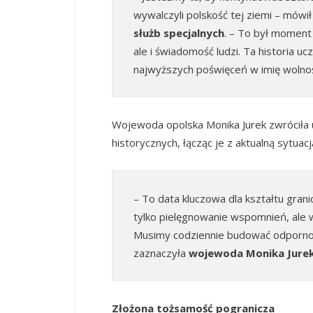
wywalczyli polskość tej ziemi – mówi
służb specjalnych
. – To był moment 
ale i świadomość ludzi. Ta historia u
najwyższych poświęceń w imię wolnoś
Wojewoda opolska Monika Jurek zwróciła
historycznych, łącząc je z aktualną sytuac
– To data kluczowa dla kształtu gran
tylko pielęgnowanie wspomnień, ale w
Musimy codziennie budować odpornoś
zaznaczyła
wojewoda Monika Jure
Złożona tożsamość pogranicza