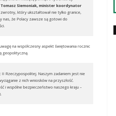
ł
Tomasz Siemoniak, minister koordynator
zwrotny, który ukształtował nie tylko granice,
czy nas, że Polacy zawsze są gotowi do
ci.
 uwagę na współczesny aspekt świętowania rocznic
ją geopolityczną.
ic II Rzeczypospolitej. Naszym zadaniem jest nie
yciąganie z nich wniosków na przyszłość.
ć i wspólne bezpieczeństwo naszego kraju –
k
.