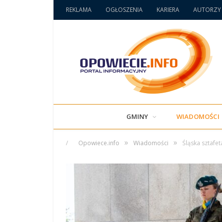
REKLAMA
OGŁOSZENIA
KARIERA
AUTORZY
GMINY
WIADOMOŚCI
»
»
/
Opowiece.info
Wiadomości
Śląska sztafe