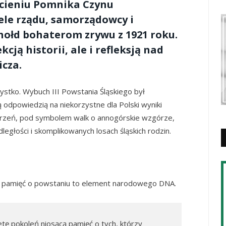
W cieniu Pomnika Czynu
le rządu, samorządowcy i
hołd bohaterom zrywu z 1921 roku.
kcją historii, ale i refleksją nad
cza.
ystko. Wybuch III Powstania Śląskiego był
 odpowiedzią na niekorzystne dla Polski wyniki
darzeń, pod symbolem walk o annogórskie wzgórze,
ległości i skomplikowanych losach śląskich rodzin.
że pamięć o powstaniu to element narodowego DNA.
tę pokoleń niosącą pamięć o tych, którzy