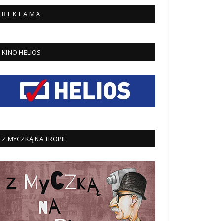
R E K L A M A
KINO HELIOS
Z MYCZKĄ NA TROPIE