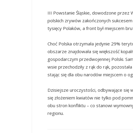
III Powstanie Śląskie, dowodzone przez W
polskich zrywów zakończonych sukcesem p
tysięcy Polaków, a front był miejscem brut
Choć Polska otrzymała jedynie 29% teryt
obszarze znajdowała się większość kopalń
gospodarczym przedwojennej Polski. Sam
wsie przechodziły z rąk do rąk, pozostała
stając się dla obu narodów miejscem o 
Dzisiejsze uroczystości, odbywające się 
się złożeniem kwiatów nie tylko pod pomni
obu stron konfliktu – co stanowi wymowny 
regionu.