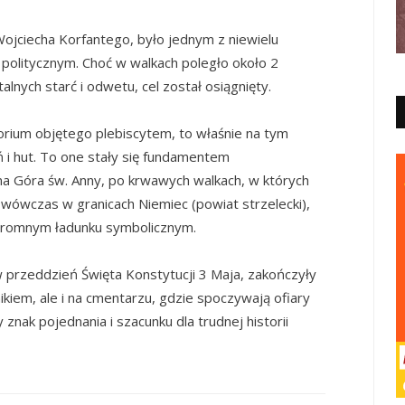
ojciecha Korfantego, było jednym z niewielu
olitycznym. Choć w walkach poległo około 2
alnych starć i odwetu, cel został osiągnięty.
orium objętego plebiscytem, to właśnie na tym
 i hut. To one stały się fundamentem
a Góra św. Anny, po krwawych walkach, w których
 wówczas w granicach Niemiec (powiat strzelecki),
ogromnym ładunku symbolicznym.
w przeddzień Święta Konstytucji 3 Maja, zakończyły
kiem, ale i na cmentarzu, gdzie spoczywają ofiary
znak pojednania i szacunku dla trudnej historii