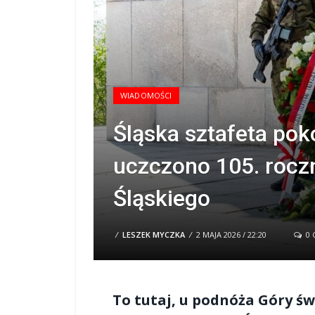
WIADOMOŚCI
Śląska sztafeta pok
uczczono 105. roczn
Śląskiego
/
LESZEK MYCZKA
/
2 MAJA 2026 / 22:20
0 
To tutaj, u podnóża Góry św