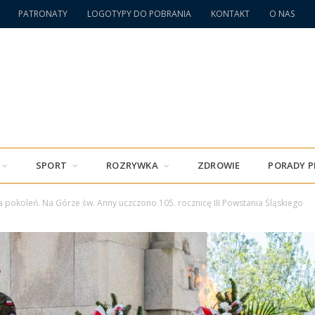
PATRONATY
LOGOTYPY DO POBRANIA
KONTAKT
O NAS
SPORT
ROZRYWKA
ZDROWIE
PORADY 
ta pokoleń. Na Górze św. Anny uczczono 105. rocznicę III Powstania Śląskiego