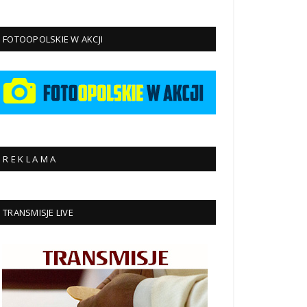
FOTOOPOLSKIE W AKCJI
R E K L A M A
TRANSMISJE LIVE