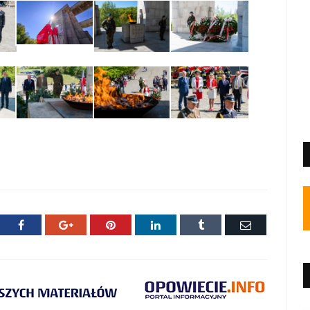
ter
Facebook
Google+
Pinterest
LinkedIn
Tumblr
E-
mail