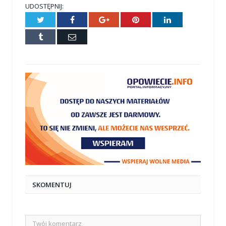
UDOSTĘPNIJ:
Twitter
Facebook
Google+
Pinterest
LinkedIn
Tumblr
E-
mail
SKOMENTUJ