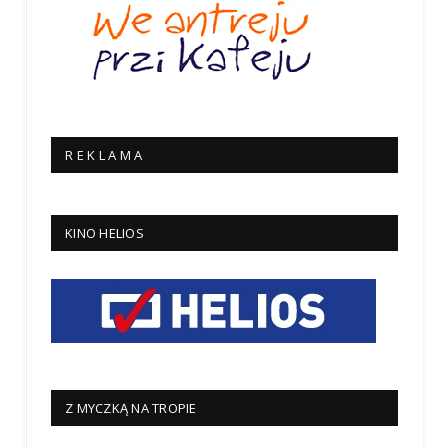
R E K L A M A
KINO HELIOS
Z MYCZKĄ NA TROPIE