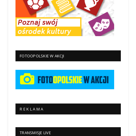
FOTOOPOLSKIE W AKCJI
R E K L A M A
TRANSMISJE LIVE