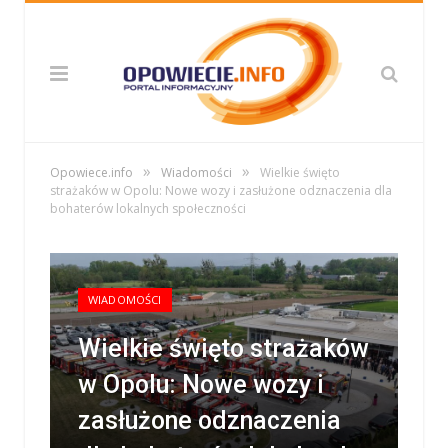
»
»
Opowiece.info
Wiadomości
Wielkie święto
strażaków w Opolu: Nowe wozy i zasłużone odznaczenia dla
bohaterów lokalnych społeczności
WIADOMOŚCI
Wielkie święto strażaków
w Opolu: Nowe wozy i
zasłużone odznaczenia