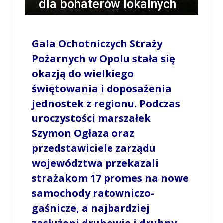
dla bohaterów lokalnych
społeczności
Gala Ochotniczych Straży
/
LESZEK MYCZKA
/
7 MAJA 2026 / 22:19
0
COMMENTS
Pożarnych w Opolu stała się
okazją do wielkiego
świętowania i doposażenia
jednostek z regionu. Podczas
uroczystości marszałek
Szymon Ogłaza oraz
przedstawiciele zarządu
województwa przekazali
strażakom 17 promes na nowe
samochody ratowniczo-
gaśnicze, a najbardziej
zasłużeni druhowie i druhny