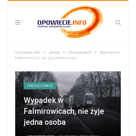
»
»
»
Opowiece.info
Gminy
Chrząstowice
Wypadek w
Falmirowicach, nie żyje jedna osoba
CHRZĄSTOWICE
Wypadek w
Falmirowicach, nie żyje
jedna osoba