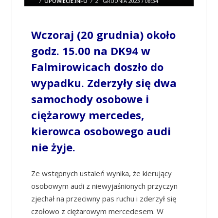
/
OPOWIECIE.INFO
/
21 GRUDNIA 2023 / 08:34
0 COMMENTS
Wczoraj (20 grudnia) około
godz. 15.00 na DK94 w
Falmirowicach doszło do
wypadku. Zderzyły się dwa
samochody osobowe i
ciężarowy mercedes,
kierowca osobowego audi
nie żyje.
Ze wstępnych ustaleń wynika, że kierujący
osobowym audi z niewyjaśnionych przyczyn
zjechał na przeciwny pas ruchu i zderzył się
czołowo z ciężarowym mercedesem. W