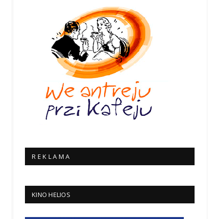
R E K L A M A
KINO HELIOS