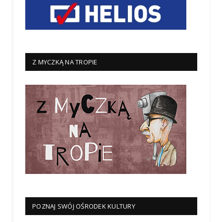
Z MYCZKĄ NA TROPIE
POZNAJ SWÓJ OŚRODEK KULTURY