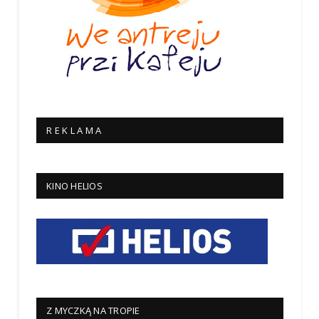
R E K L A M A
KINO HELIOS
Z MYCZKĄ NA TROPIE