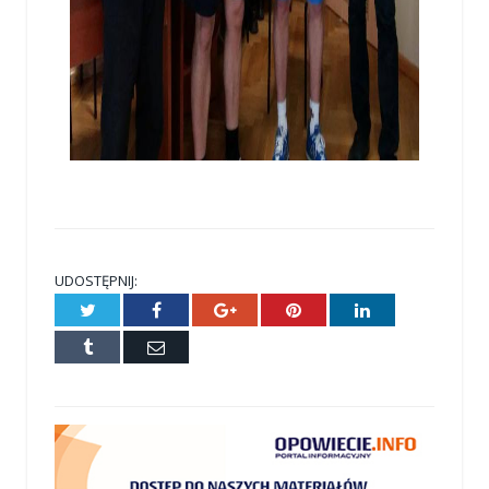
UDOSTĘPNIJ:
Twitter
Facebook
Google+
Pinterest
LinkedIn
Tumblr
E-
mail