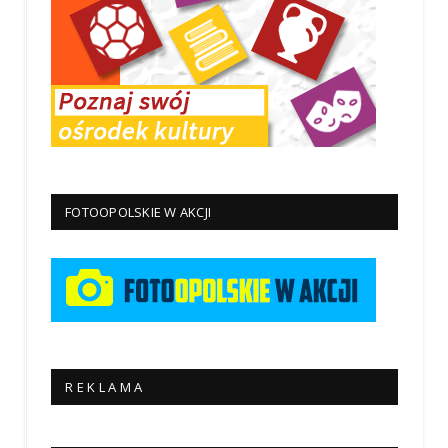
FOTOOPOLSKIE W AKCJI
R E K L A M A