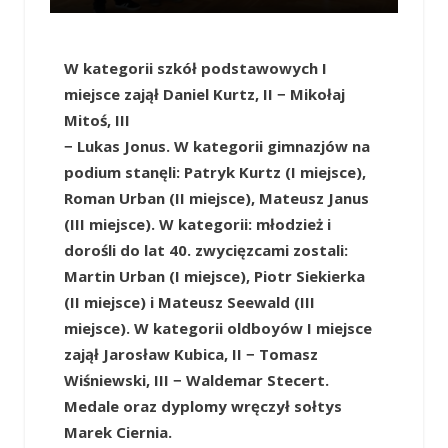
W kategorii szkół podstawowych I
miejsce zajął Daniel Kurtz, II − Mikołaj
Mitoś, III
− Lukas Jonus. W kategorii gimnazjów na
podium stanęli: Patryk Kurtz (I miejsce),
Roman Urban (II miejsce), Mateusz Janus
(III miejsce). W kategorii: młodzież i
dorośli do lat 40. zwycięzcami zostali:
Martin Urban (I miejsce), Piotr Siekierka
(II miejsce) i Mateusz Seewald (III
miejsce). W kategorii oldboyów I miejsce
zajął Jarosław Kubica, II − Tomasz
Wiśniewski, III − Waldemar Stecert.
Medale oraz dyplomy wręczył sołtys
Marek Ciernia.