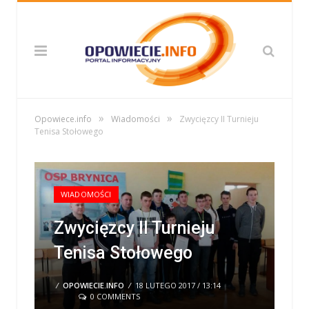
»
»
Opowiece.info
Wiadomości
Zwycięzcy II Turnieju
Tenisa Stołowego
WIADOMOŚCI
Zwycięzcy II Turnieju
Tenisa Stołowego
/
OPOWIECIE.INFO
/
18 LUTEGO 2017 / 13:14
0 COMMENTS