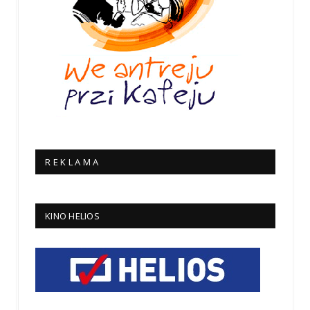
R E K L A M A
KINO HELIOS