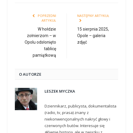
POPRZEDNI
NASTĘPNY ARTYKUŁ
ARTYKUŁ
W hołdzie
15 sierpnia 2025,
żołnierzom – w
Opole – galeria
Opolu odsłonięto
zdjęć
tablicę
pamiątkową
O AUTORZE
LESZEK MYCZKA
Dziennikarz, publicysta, dokumentalista
(radio, tv, prasa) znany z
niekonwencjonalnych nakryć głowy i
czerwonych butów. Interesuje się
głównie historią, ale w związku z