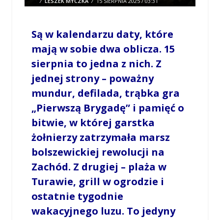
/
LESZEK MYCZKA
/
15 SIERPNIA 2025 / 03:31
0 COMMENTS
Są w kalendarzu daty, które
mają w sobie dwa oblicza. 15
sierpnia to jedna z nich. Z
jednej strony – poważny
mundur, defilada, trąbka gra
„Pierwszą Brygadę” i pamięć o
bitwie, w której garstka
żołnierzy zatrzymała marsz
bolszewickiej rewolucji na
Zachód. Z drugiej – plaża w
Turawie, grill w ogrodzie i
ostatnie tygodnie
wakacyjnego luzu. To jedyny