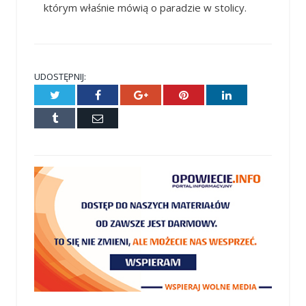
którym właśnie mówią o paradzie w stolicy.
UDOSTĘPNIJ:
Twitter
Facebook
Google+
Pinterest
LinkedIn
Tumblr
E-
mail