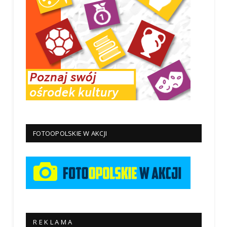
FOTOOPOLSKIE W AKCJI
R E K L A M A