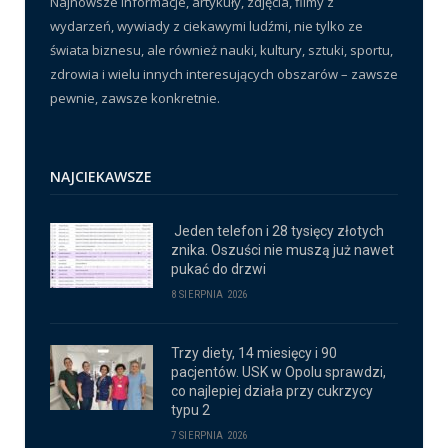
Najnowsze informacje, artykuły, zdjęcia, filmy z
wydarzeń, wywiady z ciekawymi ludźmi, nie tylko ze
świata biznesu, ale również nauki, kultury, sztuki, sportu,
zdrowia i wielu innych interesujących obszarów – zawsze
pewnie, zawsze konkretnie.
NAJCIEKAWSZE
Jeden telefon i 28 tysięcy złotych
znika. Oszuści nie muszą już nawet
pukać do drzwi
8 SIERPNIA 2026
Trzy diety, 14 miesięcy i 90
pacjentów. USK w Opolu sprawdzi,
co najlepiej działa przy cukrzycy
typu 2
7 SIERPNIA 2026