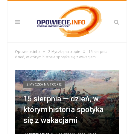
»
»
Opowiece.info
Z Myczką na tropie
15 sierpnia —
dzień, w którym historia spotyka się z wakacjami
Z MYCZKĄ NA TROPIE
15 sierpnia — dzień, w
którym historia spotyka
się z wakacjami