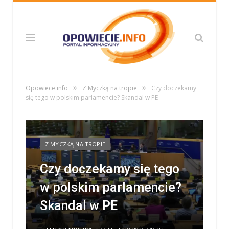
»
»
Opowiece.info
Z Myczką na tropie
Czy doczekamy
się tego w polskim parlamencie? Skandal w PE
Z MYCZKĄ NA TROPIE
Czy doczekamy się tego
w polskim parlamencie?
Skandal w PE