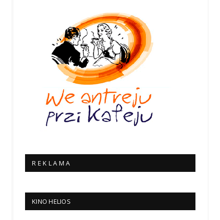
R E K L A M A
KINO HELIOS