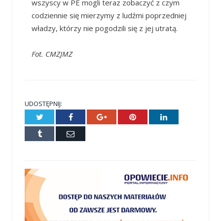
wszyscy w PE mogli teraz zobaczyć z czym
codziennie się mierzymy z ludźmi poprzedniej
władzy, którzy nie pogodzili się z jej utratą.
Fot. CMZJMZ
UDOSTĘPNIJ:
Twitter
Facebook
Google+
Pinterest
LinkedIn
Tumblr
E-
mail