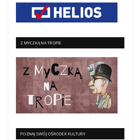
Z MYCZKĄ NA TROPIE
POZNAJ SWÓJ OŚRODEK KULTURY