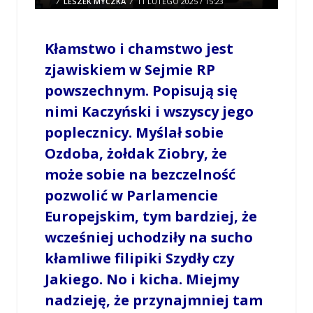
/
LESZEK MYCZKA
/
11 LUTEGO 2025 / 15:23
0 COMMENTS
Kłamstwo i chamstwo jest
zjawiskiem w Sejmie RP
powszechnym. Popisują się
nimi Kaczyński i wszyscy jego
poplecznicy. Myślał sobie
Ozdoba, żołdak Ziobry, że
może sobie na bezczelność
pozwolić w Parlamencie
Europejskim, tym bardziej, że
wcześniej uchodziły na sucho
kłamliwe filipiki Szydły czy
Jakiego. No i kicha. Miejmy
nadzieję, że przynajmniej tam