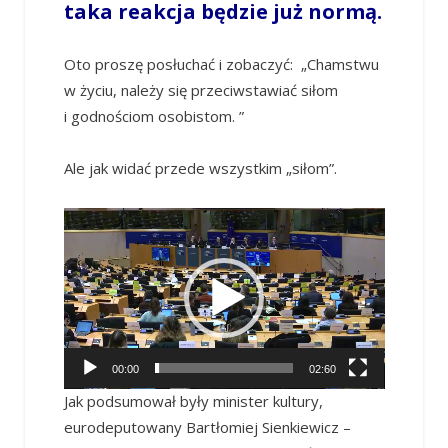
taka reakcja będzie już normą.
Oto proszę posłuchać i zobaczyć:
„Chamstwu
w życiu, należy się przeciwstawiać siłom
i godnościom osobistom. ”
Ale jak widać przede wszystkim „siłom”.
Odtwarzacz
video
00:00
02:60
Jak podsumował były minister kultury,
eurodeputowany Bartłomiej Sienkiewicz –