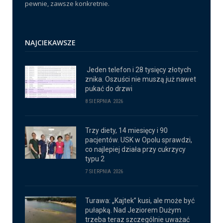
pewnie, zawsze konkretnie.
NAJCIEKAWSZE
Jeden telefon i 28 tysięcy złotych
znika. Oszuści nie muszą już nawet
pukać do drzwi
8 SIERPNIA 2026
Trzy diety, 14 miesięcy i 90
pacjentów. USK w Opolu sprawdzi,
co najlepiej działa przy cukrzycy
typu 2
7 SIERPNIA 2026
Turawa: „Kajtek” kusi, ale może być
pułapką. Nad Jeziorem Dużym
trzeba teraz szczególnie uważać