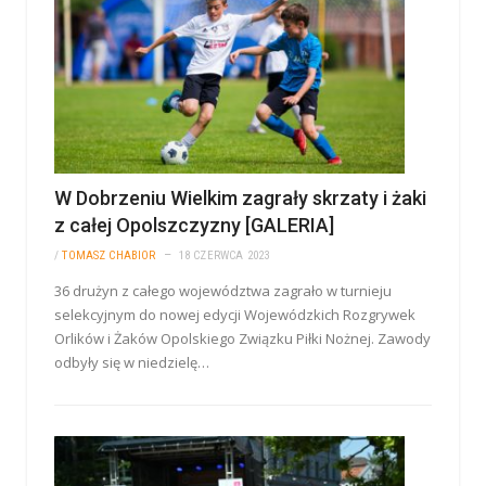
W Dobrzeniu Wielkim zagrały skrzaty i żaki
z całej Opolszczyzny [GALERIA]
/
TOMASZ CHABIOR
18 CZERWCA 2023
36 drużyn z całego województwa zagrało w turnieju
selekcyjnym do nowej edycji Wojewódzkich Rozgrywek
Orlików i Żaków Opolskiego Związku Piłki Nożnej. Zawody
odbyły się w niedzielę…