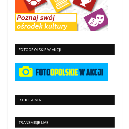
FOTOOPOLSKIE W AKCJI
R E K L A M A
TRANSMISJE LIVE