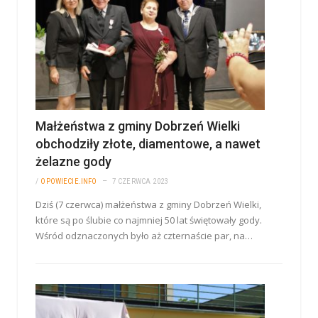
Małżeństwa z gminy Dobrzeń Wielki
obchodziły złote, diamentowe, a nawet
żelazne gody
/
OPOWIECIE.INFO
7 CZERWCA 2023
Dziś (7 czerwca) małżeństwa z gminy Dobrzeń Wielki,
które są po ślubie co najmniej 50 lat świętowały gody.
Wśród odznaczonych było aż czternaście par, na…