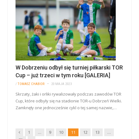
W Dobrzeniu odbył się turniej piłkarski TOR
Cup – już trzeci w tym roku [GALERIA]
/
TOMASZ CHABIOR
20 MAJA 2023
Skrzaty, żaki i orliki rywalizowały podczas zawodów TOR
Cup, które odbyły się na stadionie TOR-u Dobrzeń Wielki.
Zamknęły one jednocześnie cykl o tej samej nazwie,…
Wstecz
1
…
9
10
11
12
13
…