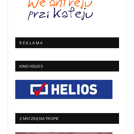
R E K L A M A
KINO HELIOS
Z MYCZKĄ NA TROPIE