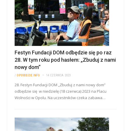
Festyn Fundacji DOM odbędzie się po raz
28. W tym roku pod hasłem: „Zbuduj z nami
nowy dom”
/
OPOWIECIE.INFO
14 CZERWCA 2023
28. Festyn Fundacji DOM „Zbuduj z nami nowy dom”
odbędzie się w niedzielę (18 czerwca) 2023 na Placu
Wolności w Opolu. Na uczestników czeka zabawa…