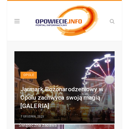
OPOLE
Jarmark Bożonarodzeniowy w
Opolu zachwyca swoją magią
[GALERIA]
7 GRUDNIA 2025
Świąteczna zabawa