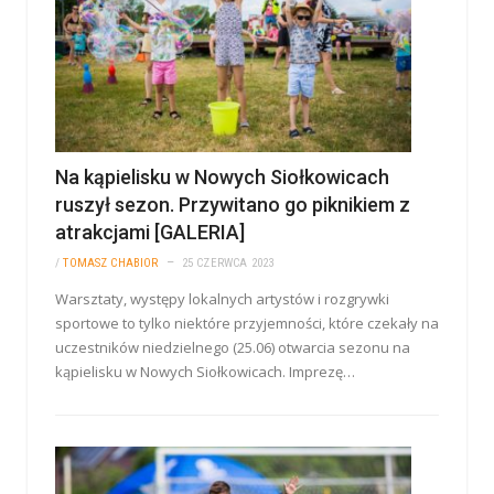
Na kąpielisku w Nowych Siołkowicach
ruszył sezon. Przywitano go piknikiem z
atrakcjami [GALERIA]
/
TOMASZ CHABIOR
25 CZERWCA 2023
Warsztaty, występy lokalnych artystów i rozgrywki
sportowe to tylko niektóre przyjemności, które czekały na
uczestników niedzielnego (25.06) otwarcia sezonu na
kąpielisku w Nowych Siołkowicach. Imprezę…