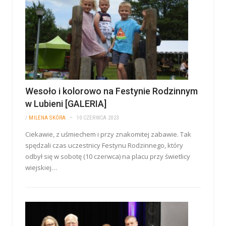
Wesoło i kolorowo na Festynie Rodzinnym
w Lubieni [GALERIA]
/
MILENA SKÓRA
10 CZERWCA 2023
Ciekawie, z uśmiechem i przy znakomitej zabawie. Tak
spędzali czas uczestnicy Festynu Rodzinnego, który
odbył się w sobotę (10 czerwca) na placu przy świetlicy
wiejskiej…