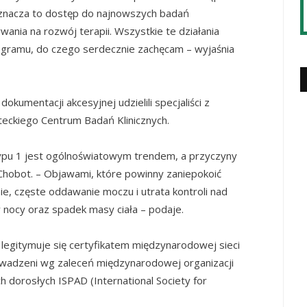
oznacza to dostęp do najnowszych badań
ania na rozwój terapii. Wszystkie te działania
rogramu, do czego serdecznie zachęcam – wyjaśnia
kumentacji akcesyjnej udzielili specjaliści z
teckiego Centrum Badań Klinicznych.
 typu 1 jest ogólnoświatowym trendem, a przyczyny
a Chobot. – Objawami, które powinny zaniepokoić
ie, częste oddawanie moczu i utrata kontroli nad
 w nocy oraz spadek masy ciała – podaje.
 legitymuje się certyfikatem międzynarodowej sieci
rowadzeni wg zaleceń międzynarodowej organizacji
ch dorosłych ISPAD (International Society for