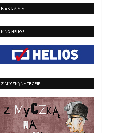
R E K L A M A
KINO HELIOS
Z MYCZKĄ NA TROPIE