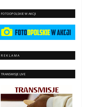
FOTOOPOLSKIE W AKCJI
R E K L A M A
TRANSMISJE LIVE