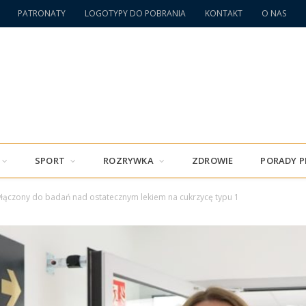
PATRONATY
LOGOTYPY DO POBRANIA
KONTAKT
O NAS
SPORT
ROZRYWKA
ZDROWIE
PORADY 
łączony do badań nad ostatecznym lekiem na cukrzycę typu 1