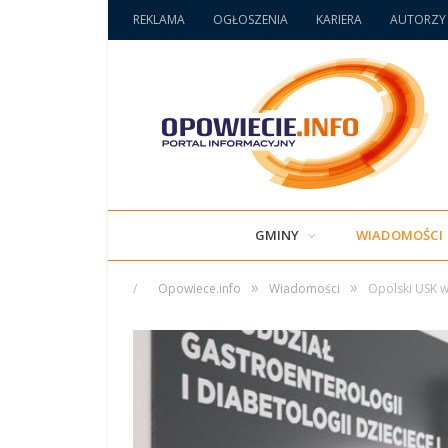
REKLAMA
OGŁOSZENIA
KARIERA
AUTORZY
GMINY
WIADOMOŚCI
»
»
/
Opowiece.info
Wiadomości
Opolski USK w