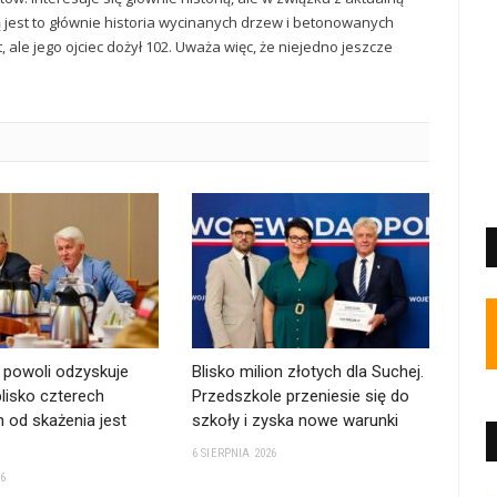
ą jest to głównie historia wycinanych drzew i betonowanych
t, ale jego ojciec dożył 102. Uważa więc, że niejedno jeszcze
powoli odzyskuje
Blisko milion złotych dla Suchej.
lisko czterech
Przedszkole przeniesie się do
 od skażenia jest
szkoły i zyska nowe warunki
6 SIERPNIA 2026
26