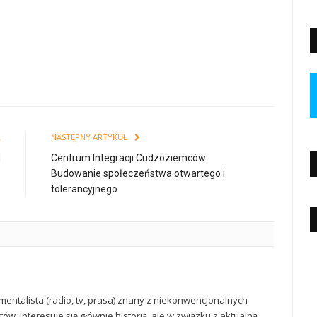
Ł
NASTĘPNY ARTYKUŁ
d
Centrum Integracji Cudzoziemców.
?
Budowanie społeczeństwa otwartego i
tolerancyjnego
mentalista (radio, tv, prasa) znany z niekonwencjonalnych
ów. Interesuje się głównie historią, ale w związku z aktualną