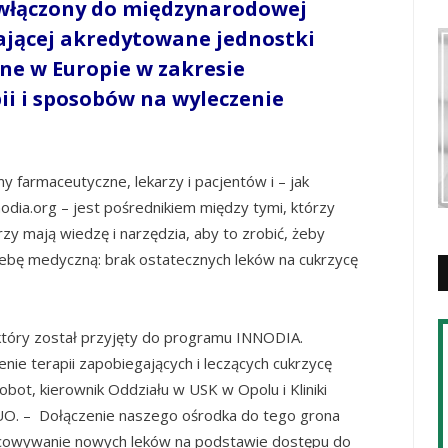
 włączony do międzynarodowej
ającej akredytowane jednostki
ne w Europie w zakresie
i i sposobów na wyleczenie
y farmaceutyczne, lekarzy i pacjentów i – jak
odia.org – jest pośrednikiem między tymi, którzy
zy mają wiedzę i narzędzia, aby to zrobić, żeby
ebę medyczną: brak ostatecznych leków na cukrzycę
który został przyjęty do programu INNODIA.
ie terapii zapobiegających i leczących cukrzycę
obot, kierownik Oddziału w USK w Opolu i Kliniki
. UO. – Dołączenie naszego ośrodka do tego grona
acowywanie nowych leków na podstawie dostępu do