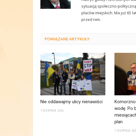
sytuacją społeczno-polityczn
placów miejskich. Ma już 65 la
przed nim.
POWIĄZANE
ARTYKUŁY
Nie oddawajmy ulicy nienawiści
Komorzno 
wodę. Po b
7 SIERPNIA 2026
miesiącach
plan
7 SIERPNIA 20