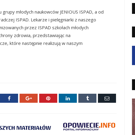
ądu grupy młodych naukowców JENIOUS ISPAD, a od
radczej ISPAD. Lekarze i pielęgniarki z naszego
anizowanych przez ISPAD szkołach młodych
hrony zdrowia, przedstawiając na
e, które następnie realizują w naszym
ter
Facebook
Google+
Pinterest
LinkedIn
Tumblr
E-
mail