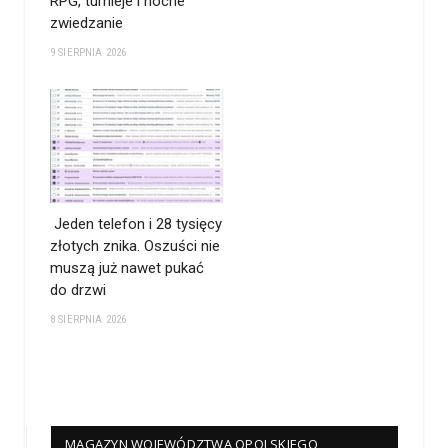
RPG, turnieje i nocne
zwiedzanie
9 SIERPNIA 2026
Jeden telefon i 28 tysięcy
złotych znika. Oszuści nie
muszą już nawet pukać
do drzwi
8 SIERPNIA 2026
MAGAZYN WOJEWÓDZTWA OPOLSKIEGO