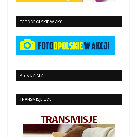
FOTOOPOLSKIE W AKCJI
R E K L A M A
TRANSMISJE LIVE