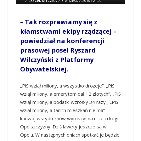
/
LESZEK MYCZKA
/
3 WRZEŚNIA 2018 / 21:02
0 COMMENTS
– Tak rozprawiamy się z
kłamstwami ekipy rządzącej –
powiedział na konferencji
prasowej poseł Ryszard
Wilczyński z Platformy
Obywatelskiej.
„PiS wziął miliony, a wszystko drożeje”, „PiS
wziął miliony, a emerytom dał 12 złotych”, „PiS
wziął miliony, a podatki wzrosły 34 razy”, „PiS
wziął miliony, a tanich mieszkań nie ma” –
konwój wstydu znów wyruszył na ulice i drogi
Opolszczyzny. Dziś lawety jeszcze są w
Opolu. W następnych dniach spotkać je będzie