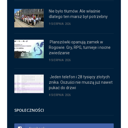
Nie było tłumów. Ale właśnie
dlatego ten marsz był potrzebny
9 SIERPNIA 2026
Planszówki opanują zamek w
Rogowie. Gry, RPG, turnieje i nocne
zwiedzanie
9 SIERPNIA 2026
Jeden telefon i 28 tysięcy złotych
znika. Oszuści nie muszą już nawet
pukać do drzwi
8 SIERPNIA 2026
SPOŁECZNOŚCI