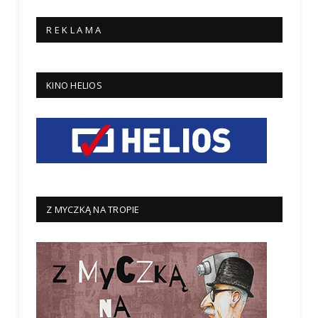
R E K L A M A
KINO HELIOS
Z MYCZKĄ NA TROPIE