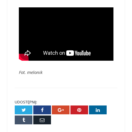
Fot. melonik
UDOSTĘPNIJ:
Twitter
Facebook
Google+
Pinterest
LinkedIn
Tumblr
E-
mail