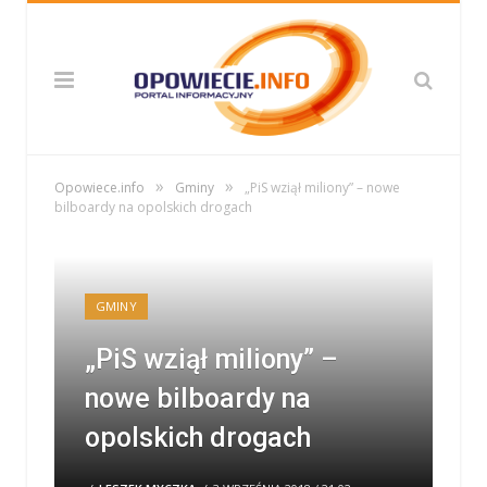
»
»
Opowiece.info
Gminy
„PiS wziął miliony” – nowe
bilboardy na opolskich drogach
GMINY
„PiS wziął miliony” –
nowe bilboardy na
opolskich drogach