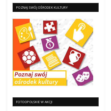
POZNAJ SWÓJ OŚRODEK KULTURY
FOTOOPOLSKIE W AKCJI