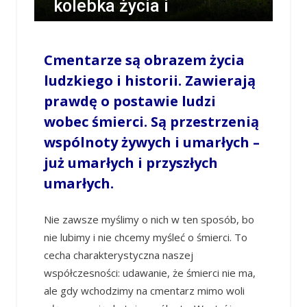
kolebka życia i
grobowiec wieków”
Cmentarze są obrazem życia
/
LESZEK MYCZKA
/
31 PAŹDZIERNIKA 2024 / 16:23
0 COMMENTS
ludzkiego i historii. Zawierają
prawdę o postawie ludzi
wobec śmierci. Są przestrzenią
wspólnoty żywych i umarłych –
już umarłych i przyszłych
umarłych.
Nie zawsze myślimy o nich w ten sposób, bo
nie lubimy i nie chcemy myśleć o śmierci. To
cecha charakterystyczna naszej
współczesności: udawanie, że śmierci nie ma,
ale gdy wchodzimy na cmentarz mimo woli