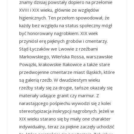
znamy dzisiaj powstały dopiero na przełomie
XVIII i XIX wieku, głównie ze względów
higienicznych. Ten przełom spowodował, że
każdy bez względu na status społeczny mógł
być honorowany nagrobkiem. XIX wiek
przyniósł erę pięknych grobów i cmentarzy.
Stąd Łyczaków we Lwowie z rzeźbami
Markowskiego, Wileńska Rossa, warszawskie
Powązki, krakowskie Rakowice a także stare
przedwojenne cmentarze miast śląskich, które
są galerią rzeźb. W dwudziestym wieku
rzeźby stały się za drogie, tańsze okazały się
materiały udające granit czy marmur. Z
narastającego pośpiechu wywodzi się z kolei
stereotypizacja inskrypcji nagrobnych. Jeżeli w
XIX wieku starano się by miały one charakter
indywidualny, teraz za piękne zaczęły uchodzić