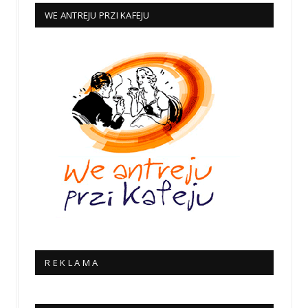
WE ANTREJU PRZI KAFEJU
R E K L A M A