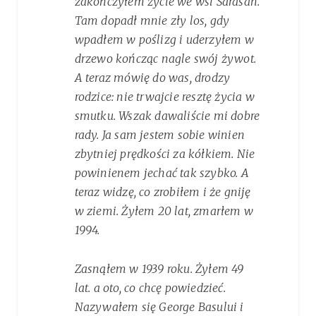
zakończyłem życie we wsi Sarasan.
Tam dopadł mnie zły los, gdy
wpadłem w poślizg i uderzyłem w
drzewo kończąc nagle swój żywot.
A teraz mówię do was, drodzy
rodzice: nie trwajcie resztę życia w
smutku. Wszak dawaliście mi dobre
rady. Ja sam jestem sobie winien
zbytniej prędkości za kółkiem. Nie
powinienem jechać tak szybko. A
teraz widzę, co zrobiłem i że gniję
w ziemi. Żyłem 20 lat, zmarłem w
1994
.
Zasnąłem w 1939 roku. Żyłem 49
lat. a oto, co chcę powiedzieć.
Nazywałem się George Basului i