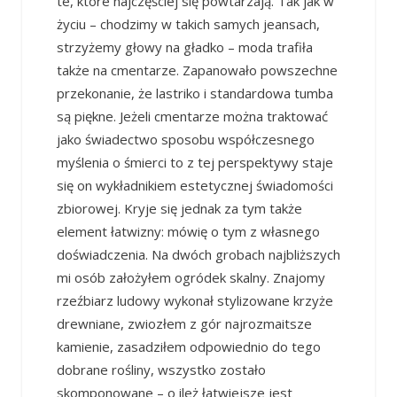
te, które najczęściej się powtarzają. Tak jak w
życiu – chodzimy w takich samych jeansach,
strzyżemy głowy na gładko – moda trafiła
także na cmentarze. Zapanowało powszechne
przekonanie, że lastriko i standardowa tumba
są piękne. Jeżeli cmentarze można traktować
jako świadectwo sposobu współczesnego
myślenia o śmierci to z tej perspektywy staje
się on wykładnikiem estetycznej świadomości
zbiorowej. Kryje się jednak za tym także
element łatwizny: mówię o tym z własnego
doświadczenia. Na dwóch grobach najbliższych
mi osób założyłem ogródek skalny. Znajomy
rzeźbiarz ludowy wykonał stylizowane krzyże
drewniane, zwiozłem z gór najrozmaitsze
kamienie, zasadziłem odpowiednio do tego
dobrane rośliny, wszystko zostało
skomponowane – o ileż łatwiejsze jest