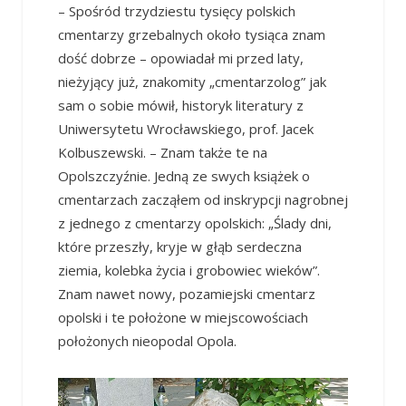
– Spośród trzydziestu tysięcy polskich
cmentarzy grzebalnych około tysiąca znam
dość dobrze – opowiadał mi przed laty,
nieżyjący już, znakomity „cmentarzolog” jak
sam o sobie mówił, historyk literatury z
Uniwersytetu Wrocławskiego, prof. Jacek
Kolbuszewski. – Znam także te na
Opolszczyźnie. Jedną ze swych książek o
cmentarzach zacząłem od inskrypcji nagrobnej
z jednego z cmentarzy opolskich: „Ślady dni,
które przeszły, kryje w głąb serdeczna
ziemia, kolebka życia i grobowiec wieków”.
Znam nawet nowy, pozamiejski cmentarz
opolski i te położone w miejscowościach
położonych nieopodal Opola.