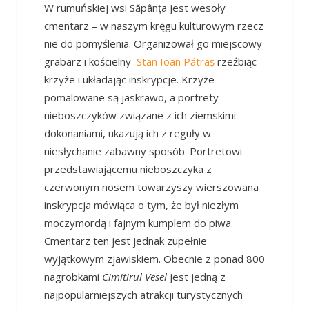
W rumuńskiej wsi Săpânţa jest wesoły
cmentarz – w naszym kręgu kulturowym rzecz
nie do pomyślenia. Organizował go miejscowy
grabarz i kościelny
Stan Ioan Pătraș
rzeźbiąc
krzyże i układając inskrypcje. Krzyże
pomalowane są jaskrawo, a portrety
nieboszczyków związane z ich ziemskimi
dokonaniami, ukazują ich z reguły w
niesłychanie zabawny sposób. Portretowi
przedstawiającemu nieboszczyka z
czerwonym nosem towarzyszy wierszowana
inskrypcja mówiąca o tym, że był niezłym
moczymordą i fajnym kumplem do piwa.
Cmentarz ten jest jednak zupełnie
wyjątkowym zjawiskiem. Obecnie z ponad 800
nagrobkami
Cimitirul Vesel
jest jedną z
najpopularniejszych atrakcji turystycznych