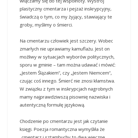
włączamy się do tej wspólnoty. Wystrój
plastyczny cmentarza i pejzaż inskrypcyjny,
świadczą o tym, co my żyjący, stawiający te
groby, myślimy o śmierci.
Na cmentarzu człowiek jest szczery. Wobec
zmarłych nie uprawiamy kamuflażu. Jest on
możliwy w sytuacjach wyborów politycznych,
sporu w gminie – tam można udawać i mówić:
„Jestem Ślązakiem”, czy „Jestem Niemcem”,
czując coś innego. Śmierć nie znosi kłamstwa.
W związku z tym w inskrypcjach nagrobnych
mamy najprawdziwszą pisownię nazwiska i
autentyczną formułę językową.
Chodzenie po cmentarzu jest jak czytanie
księgi. Poezja romantyczna wymyśliła że
„cmentarz i sztambuchy to dwa wieczne