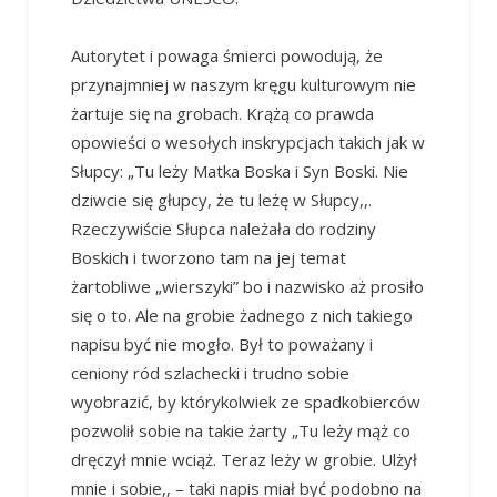
Autorytet i powaga śmierci powodują, że
przynajmniej w naszym kręgu kulturowym nie
żartuje się na grobach. Krążą co prawda
opowieści o wesołych inskrypcjach takich jak w
Słupcy: „Tu leży Matka Boska i Syn Boski. Nie
dziwcie się głupcy, że tu leżę w Słupcy,,.
Rzeczywiście Słupca należała do rodziny
Boskich i tworzono tam na jej temat
żartobliwe „wierszyki” bo i nazwisko aż prosiło
się o to. Ale na grobie żadnego z nich takiego
napisu być nie mogło. Był to poważany i
ceniony ród szlachecki i trudno sobie
wyobrazić, by którykolwiek ze spadkobierców
pozwolił sobie na takie żarty „Tu leży mąż co
dręczył mnie wciąż. Teraz leży w grobie. Ulżył
mnie i sobie,, – taki napis miał być podobno na