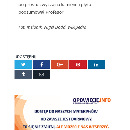
po prostu zwyczajna kamienna płyta –
podsumował Profesor.
Fot. melonik, Nigel Dodd, wikipedia
UDOSTĘPNIJ:
Twitter
Facebook
Google+
Pinterest
LinkedIn
Tumblr
E-
mail