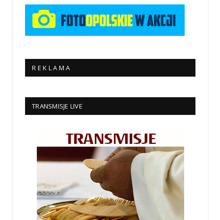
R E K L A M A
TRANSMISJE LIVE