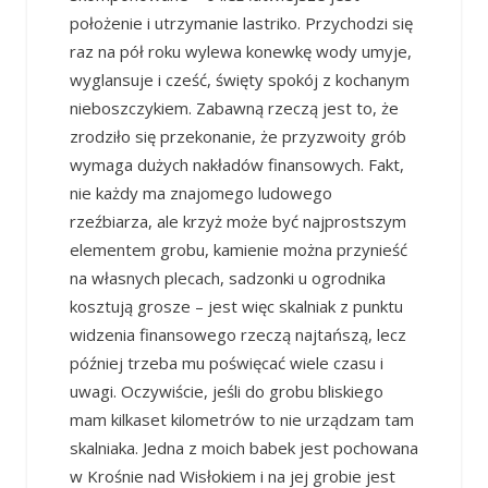
położenie i utrzymanie lastriko. Przychodzi się
raz na pół roku wylewa konewkę wody umyje,
wyglansuje i cześć, święty spokój z kochanym
nieboszczykiem. Zabawną rzeczą jest to, że
zrodziło się przekonanie, że przyzwoity grób
wymaga dużych nakładów finansowych. Fakt,
nie każdy ma znajomego ludowego
rzeźbiarza, ale krzyż może być najprostszym
elementem grobu, kamienie można przynieść
na własnych plecach, sadzonki u ogrodnika
kosztują grosze – jest więc skalniak z punktu
widzenia finansowego rzeczą najtańszą, lecz
później trzeba mu poświęcać wiele czasu i
uwagi. Oczywiście, jeśli do grobu bliskiego
mam kilkaset kilometrów to nie urządzam tam
skalniaka. Jedna z moich babek jest pochowana
w Krośnie nad Wisłokiem i na jej grobie jest