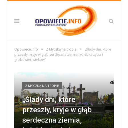
»
»
Opowiece.info
Z Myczką na tropie
„Ślady dni, które
przeszły, kryje w głąb serdeczna ziemia, kolebka życia i
grobowiec wieków”
Z MYCZKĄ NA TROPIE
„Ślady dni, które
przeszły, kryje w głąb
serdeczna ziemia,