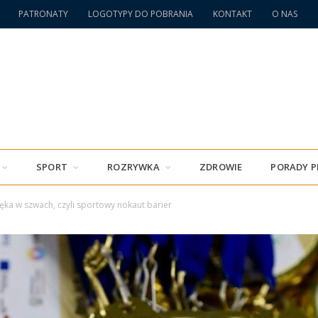
PATRONATY
LOGOTYPY DO POBRANIA
KONTAKT
O NAS
SPORT
ROZRYWKA
ZDROWIE
PORADY 
ęka w szwach, czyli sportowy nokaut barier