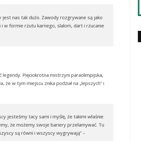
y jest nas tak dużo. Zawody rozgrywane są jako
 i w formie rzutu karnego, slalom, dart i rzucanie
egendy. Pięciokrotna mistrzyni paraolimpijska,
ła, że w tym miejscu znika podział na „lepszych” i
scy jesteśmy tacy sami i myślę, że takimi właśnie
emy, że możemy swoje bariery przełamywać. Tu
zyscy są równi i wszyscy wygrywają” –