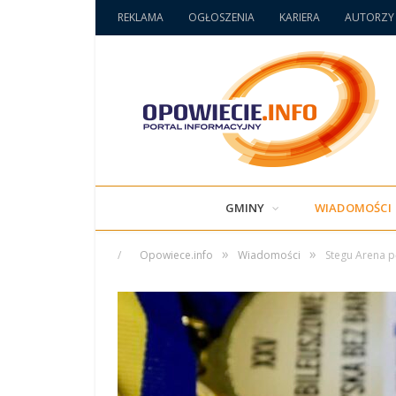
REKLAMA
OGŁOSZENIA
KARIERA
AUTORZY
GMINY
WIADOMOŚCI
»
»
/
Opowiece.info
Wiadomości
Stegu Arena p