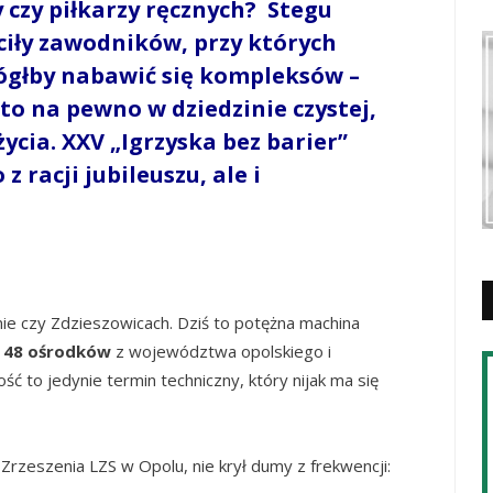
y czy piłkarzy ręcznych? Stegu
ciły zawodników, przy których
ógłby nabawić się kompleksów –
, to na pewno w dziedzinie czystej,
cia. XXV „Igrzyska bez barier”
 z racji jubileuszu, ale i
nie czy Zdzieszowicach. Dziś to potężna machina
z 48 ośrodków
z województwa opolskiego i
ć to jedynie termin techniczny, który nijak ma się
rzeszenia LZS w Opolu, nie krył dumy z frekwencji: