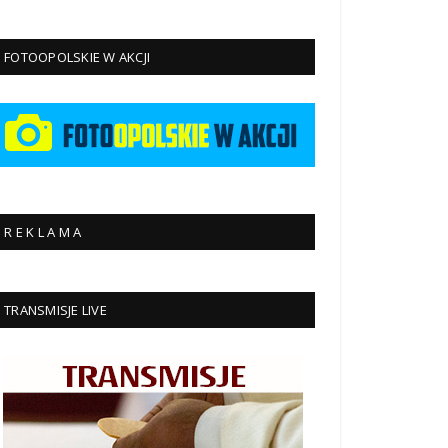
FOTOOPOLSKIE W AKCJI
R E K L A M A
TRANSMISJE LIVE