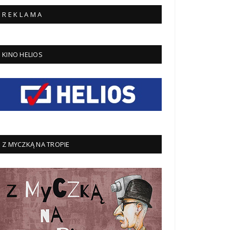
R E K L A M A
KINO HELIOS
Z MYCZKĄ NA TROPIE