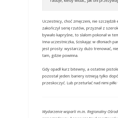
raduje, kiedy widać, jak oni przeżywa
Uczestnicy, choć zmęczeni, nie szczędzili
zakończył serię rzutów, przyznał z szero
bywało kapryśne, to slalom pokonał w tem
Inna uczestniczka, ściskając w dłoniach p
jest prosty: wystarczy dużo trenować, ni
tam, gdzie powinna.
Gdy opadł kurz bitewny, a ostatnie pisto
pozostał jeden: bariery istnieją tylko dop
przeskoczyć. Lub przeturlać nad nimi piłki
Wydarzenie wsparli m.in. Regionalny Ośrode