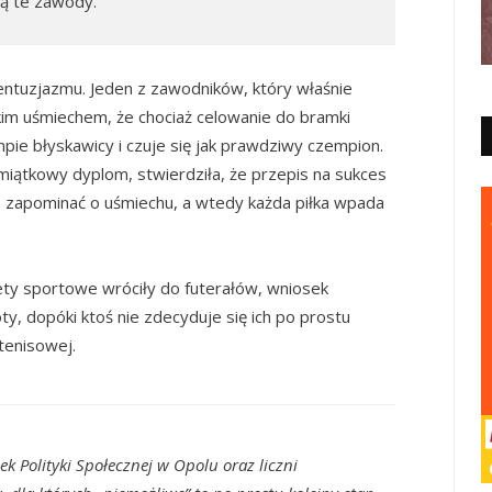
ją te zawody.”
 entuzjazmu. Jeden z zawodników, który właśnie
kim uśmiechem, że chociaż celowanie do bramki
pie błyskawicy i czuje się jak prawdziwy czempion.
amiątkowy dyplom, stwierdziła, że przepis na sukces
e zapominać o uśmiechu, a wtedy każda piłka wpada
lety sportowe wróciły do futerałów, wniosek
óty, dopóki ktoś nie zdecyduje się ich po prostu
 tenisowej.
k Polityki Społecznej w Opolu oraz liczni