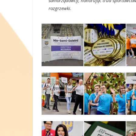
samorządowcy, honorując trud sportowców, 
rozgrzewki.