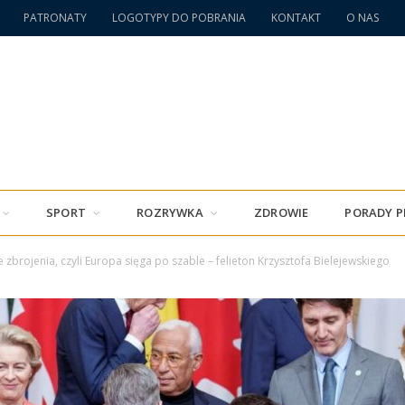
PATRONATY
LOGOTYPY DO POBRANIA
KONTAKT
O NAS
SPORT
ROZRYWKA
ZDROWIE
PORADY 
e zbrojenia, czyli Europa sięga po szable – felieton Krzysztofa Bielejewskiego