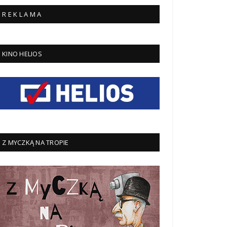
R E K L A M A
KINO HELIOS
Z MYCZKĄ NA TROPIE