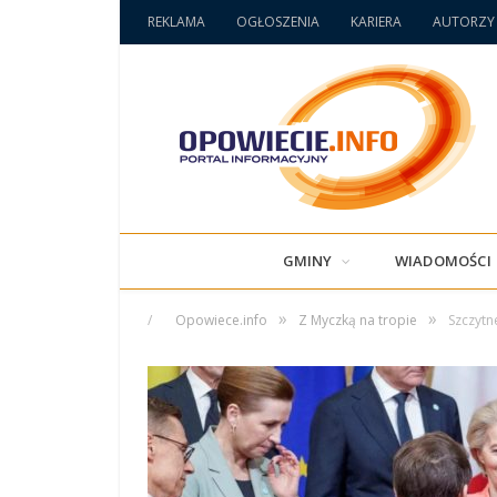
REKLAMA
OGŁOSZENIA
KARIERA
AUTORZY
GMINY
WIADOMOŚCI
»
»
/
Opowiece.info
Z Myczką na tropie
Szczytn