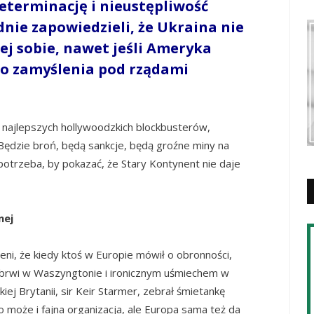
terminację i nieustępliwość
dnie zapowiedzieli, że Ukraina nie
j sobie, nawet jeśli Ameryka
go zamyślenia pod rządami
 najlepszych hollywoodzkich blockbusterów,
Będzie broń, będą sankcje, będą groźne miny na
otrzeba, by pokazać, że Stary Kontynent nie daje
nej
ni, że kiedy ktoś w Europie mówił o obronności,
 brwi w Waszyngtonie i ironicznym uśmiechem w
j Brytanii, sir Keir Starmer, zebrał śmietankę
to może i fajna organizacja, ale Europa sama też da