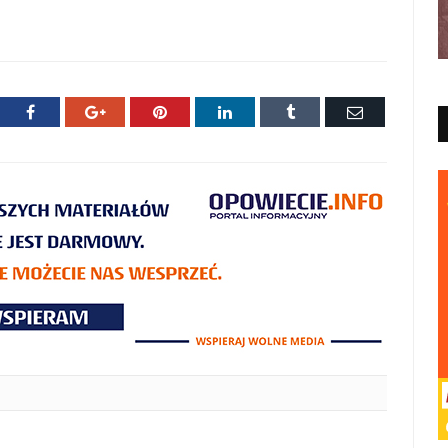
ter
Facebook
Google+
Pinterest
LinkedIn
Tumblr
E-
mail