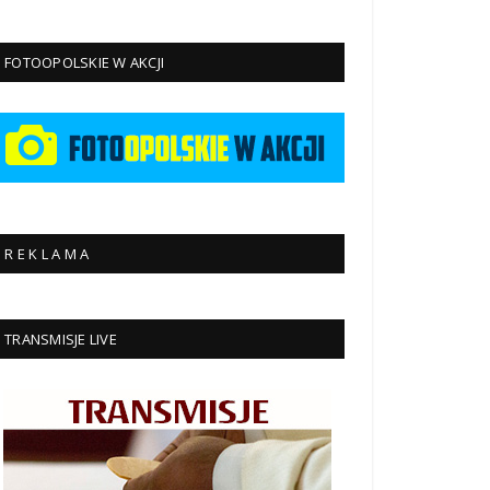
FOTOOPOLSKIE W AKCJI
R E K L A M A
TRANSMISJE LIVE