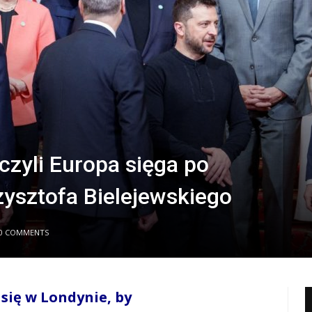
czyli Europa sięga po
rzysztofa Bielejewskiego
0 COMMENTS
 się w Londynie, by