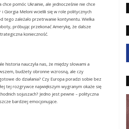
 chce pomóc Ukrainie, ale jednocześnie nie chce
 Giorgia Meloni wcielili się w role politycznych
od tego zależało przetrwanie kontynentu. Wielka
roboty, próbując przekonać Amerykę, że dalsze
strategiczna konieczność.
ale historia nauczyła nas, że między słowami a
 Owszem, budżety obronne wzrosną, ale czy
 gotowe do działania? Czy Europa poradzi sobie bez
ałej tej rozgrywce największym wygranym okaże się
hodnich sojuszach? Jedno jest pewne – polityczna
eszcze bardziej emocjonujące.