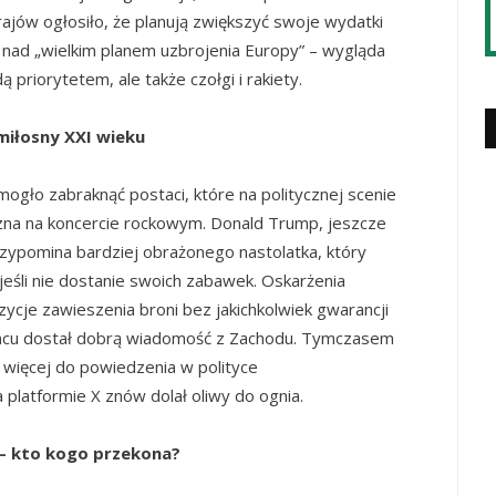
 krajów ogłosiło, że planują zwiększyć swoje wydatki
e nad „wielkim planem uzbrojenia Europy” – wygląda
ą priorytetem, ale także czołgi i rakiety.
 miłosny XXI wieku
mogło zabraknąć postaci, które na politycznej scenie
iczna na koncercie rockowym. Donald Trump, jeszcze
zypomina bardziej obrażonego nastolatka, który
, jeśli nie dostanie swoich zabawek. Oskarżenia
zycje zawieszenia broni bez jakichkolwiek gwarancji
ońcu dostał dobrą wiadomość z Zachodu. Tymczasem
ć więcej do powiedzenia w polityce
 platformie X znów dolał oliwy do ognia.
– kto kogo przekona?